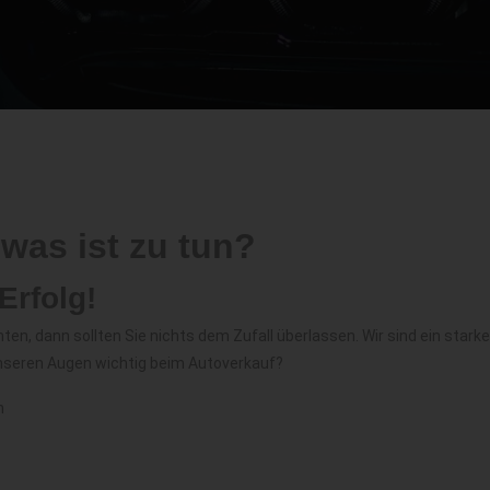
 was ist zu tun?
Erfolg!
, dann sollten Sie nichts dem Zufall überlassen. Wir sind ein starker P
unseren Augen wichtig beim
Autoverkauf
?
n