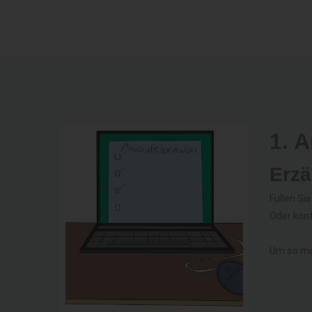
1. 
Erzä
Füllen Si
Oder kon
Um so me