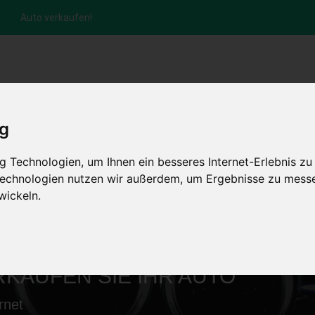
Auto verkaufen!
nfrage per Hotline
Anfrage per WhatsApp
Anfrage 
ig
+49 (0)800-0044333
+49 (0)157 - 849 157 78
anfrage
 Technologien, um Ihnen ein besseres Internet-Erlebnis zu
HOME
KONTAKT
ABLAUF
AUT
 Technologien nutzen wir außerdem, um Ergebnisse zu mess
wickeln.
RKAUFEN SIE IHR AUTO
rnet