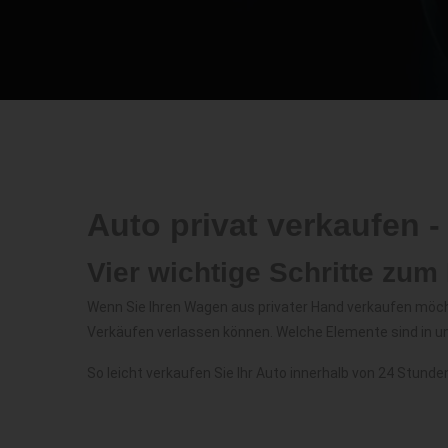
Auto privat verkaufen -
Vier wichtige Schritte zum 
Wenn Sie Ihren Wagen aus privater Hand verkaufen möchten
Verkäufen verlassen können. Welche Elemente sind in 
So leicht verkaufen Sie Ihr
Auto
innerhalb von
24 Stunde