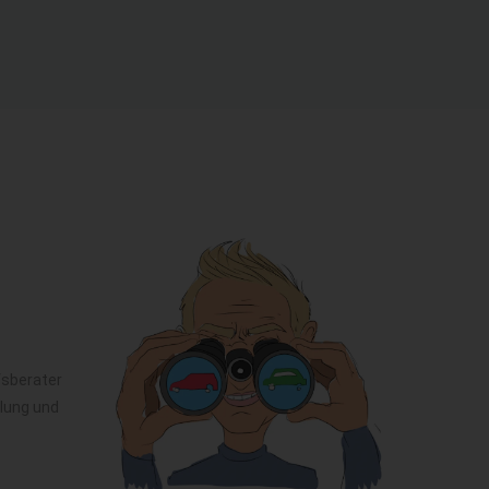
fsberater
olung und