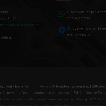
44333
Autobewertung per What
 von 8 - 22 Uhr
0157 - 849 157 78
d momentan erreichbar!
Autobewertung per Tele
0157 - 849 157 78
|
Ablauf
rkaufen!
-
Bewertet mit
4.76
von 5.0 Punkten basierend auf
288
Bewe
hr Auto verkaufen und suchen ein Autoankauf - Wir kaufen alle Fah
|
|
Datenschutz / rechtliche Hinweise
Cookies Einstellungen
Copyright © 2005 - 20
kostenlosen Gebrauchtwagenbewertung
Fahrzeugankauf im Interne