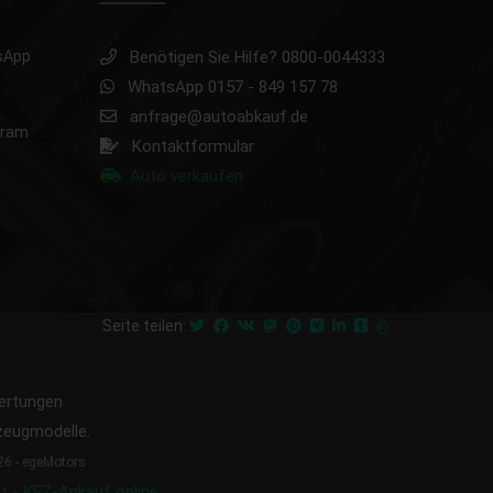
sApp
Benötigen Sie Hilfe? 0800-0044333
WhatsApp 0157 - 849 157 78
anfrage@autoabkauf.de
gram
Kontaktformular
Auto verkaufen
Seite teilen:
rtungen
rzeugmodelle.
26 - egeMotors
t - KFZ-Ankauf online