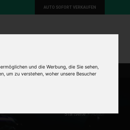
AUTO SOFORT VERKAUFEN
per E-Mail
Wir sind momentan erreichbar!
@autoabkauf.de
365 Tage von 8 - 22 Uhr
 ermöglichen und die Werbung, die Sie sehen,
O VERKAUFEN EUROPAWEIT
AUTO VERKAUFEN
en, um zu verstehen, woher unsere Besucher
Startseite
Ablauf