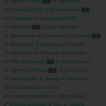
Dierdorf
Diez
Edenkoben
E
Eisenberg (Pfalz)
Emmelshausen
F
Frankenthal
Frankenthal (Pfalz)
Freinsheim
Gau-Algesheim
G
Germersheim
Gerolstein
Grünstadt
H
Hachenburg
Hagenbach
Herdorf
Hermeskeil
Hillesheim
Hornbach
Höhr-Grenzhausen
Idar-Oberstein
I
Ingelheim am Rhein
Kaisersesch
K
Kaiserslautern
Kandel
Kastellaun
Katzenelnbogen
Kaub
Kirchberg (Hunsrück)
Kirchen (Sieg)
Kirchheimbolanden
Kirn
Koblenz