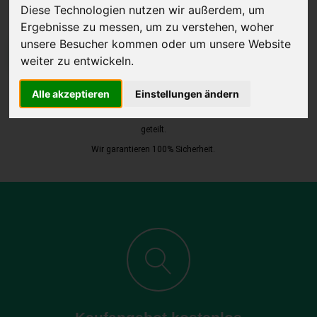
Diese Technologien nutzen wir außerdem, um
Ergebnisse zu messen, um zu verstehen, woher
unsere Besucher kommen oder um unsere Website
JETZT KOSTENLOSE BEWERTUNG
weiter zu entwickeln.
Kostenloses Angebot
für den Ankauf Ihres Autos inklusive der
Alle akzeptieren
Einstellungen ändern
Abholung, auf Wunsch sofort Geld. Ihre Daten werden nicht mit Dritten
geteilt.
Wir garantieren 100% Sicherheit.