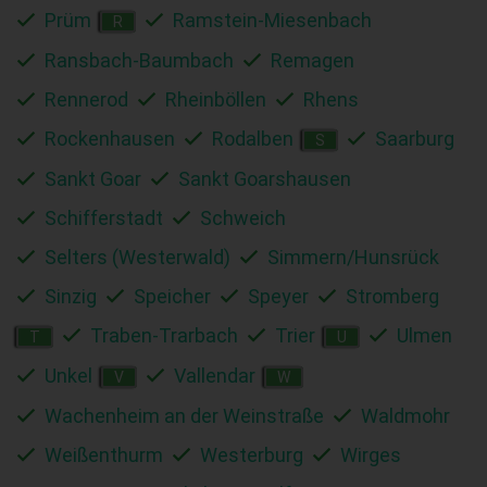
Prüm
Ramstein-Miesenbach
R
Ransbach-Baumbach
Remagen
Rennerod
Rheinböllen
Rhens
Rockenhausen
Rodalben
Saarburg
S
Sankt Goar
Sankt Goarshausen
Schifferstadt
Schweich
Selters (Westerwald)
Simmern/Hunsrück
Sinzig
Speicher
Speyer
Stromberg
Traben-Trarbach
Trier
Ulmen
T
U
Unkel
Vallendar
V
W
Wachenheim an der Weinstraße
Waldmohr
Weißenthurm
Westerburg
Wirges