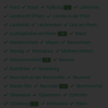
Konz
Kusel
Kyllburg
Lahnstein
L
Lambrecht (Pfalz)
Landau in der Pfalz
Landstuhl
Lauterecken
Linz am Rhein
Ludwigshafen am Rhein
Mainz
M
Manderscheid
Mayen
Meisenheim
Mendig
Montabaur
Mülheim-Kärlich
Münstermaifeld
Nassau
N
Nastätten
Neuerburg
Neustadt an der Weinstraße
Neuwied
Nieder-Olm
Nierstein
Obermoschel
O
Oberwesel
Oppenheim
Osthofen
Otterberg
Pirmasens
Polch
P