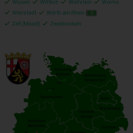
Wissen
Wittlich
Wolfstein
Worms
Wörrstadt
Wörth am Rhein
Z
Zell (Mosel)
Zweibrücken