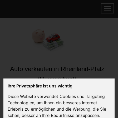
Auto verkaufen in Rheinland-Pfalz
(Deutschland)
Ihre Privatsphäre ist uns wichtig
Online Auto verkaufen & gratis abholen
lassen
Diese Website verwendet Cookies und Targeting
Auf Wunsch sofort Geld für Ihr Auto erhalten
Technologien, um Ihnen ein besseres Internet-
Erlebnis zu ermöglichen und die Werbung, die Sie
sehen, besser an Ihre Bedürfnisse anzupassen.