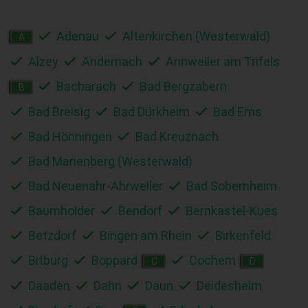
Adenau
Altenkirchen (Westerwald)
A
Alzey
Andernach
Annweiler am Trifels
Bacharach
Bad Bergzabern
B
Bad Breisig
Bad Dürkheim
Bad Ems
Bad Hönningen
Bad Kreuznach
Bad Marienberg (Westerwald)
Bad Neuenahr-Ahrweiler
Bad Sobernheim
Baumholder
Bendorf
Bernkastel-Kues
Betzdorf
Bingen am Rhein
Birkenfeld
Bitburg
Boppard
Cochem
C
D
Daaden
Dahn
Daun
Deidesheim