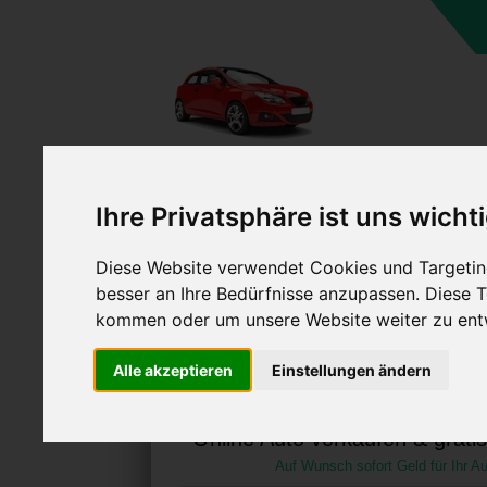
A
Ihre Privatsphäre ist uns wicht
Diese Website verwendet Cookies und Targeting
besser an Ihre Bedürfnisse anzupassen. Diese
kommen oder um unsere Website weiter zu ent
Auto verkaufen in Barth
Alle akzeptieren
Einstellungen ändern
Vorpommern (Deuts
Online Auto verkaufen & grati
Auf Wunsch sofort Geld für Ihr Au