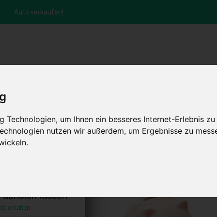
Auto verkaufen!
nfrage per Hotline
Anfrage per WhatsApp
Anfrage 
+49 (0)800-0044333
+49 (0)157 - 849 157 78
anfrage
ig
HOME
KONTAKT
ABLAUF
AUT
 Technologien, um Ihnen ein besseres Internet-Erlebnis zu
 Technologien nutzen wir außerdem, um Ergebnisse zu mess
wickeln.
 Mecklenburg-
chland)
s abholen lassen
to erhalten