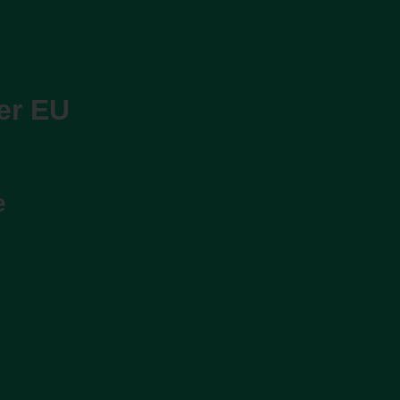
er EU
e