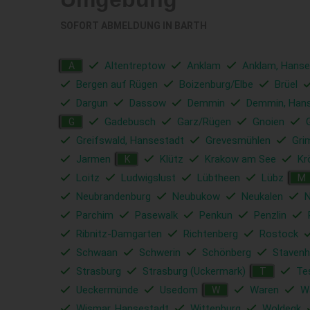
SOFORT ABMELDUNG IN
BARTH
Altentreptow
Anklam
Anklam, Hanse
A
Bergen auf Rügen
Boizenburg/Elbe
Brüel
Dargun
Dassow
Demmin
Demmin, Han
Gadebusch
Garz/Rügen
Gnoien
G
Greifswald, Hansestadt
Grevesmühlen
Gri
Jarmen
Klütz
Krakow am See
Kr
K
Loitz
Ludwigslust
Lübtheen
Lübz
M
Neubrandenburg
Neubukow
Neukalen
N
Parchim
Pasewalk
Penkun
Penzlin
Ribnitz-Damgarten
Richtenberg
Rostock
Schwaan
Schwerin
Schönberg
Staven
Strasburg
Strasburg (Uckermark)
Te
T
Ueckermünde
Usedom
Waren
Wa
W
Wismar, Hansestadt
Wittenburg
Woldegk