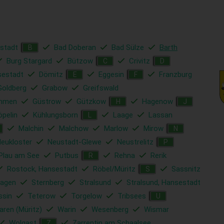
stadt
Bad Doberan
Bad Sülze
Barth
B
Burg Stargard
Bützow
Crivitz
C
D
sestadt
Dömitz
Eggesin
Franzburg
E
F
Goldberg
Grabow
Greifswald
mmen
Güstrow
Gützkow
Hagenow
H
J
öpelin
Kühlungsborn
Laage
Lassan
L
Malchin
Malchow
Marlow
Mirow
N
eukloster
Neustadt-Glewe
Neustrelitz
P
Plau am See
Putbus
Rehna
Rerik
R
Rostock, Hansestadt
Röbel/Müritz
Sassnitz
S
hagen
Sternberg
Stralsund
Stralsund, Hansestadt
ssin
Teterow
Torgelow
Tribsees
U
ren (Müritz)
Warin
Wesenberg
Wismar
Wolgast
Zarrentin am Schaalsee
Z