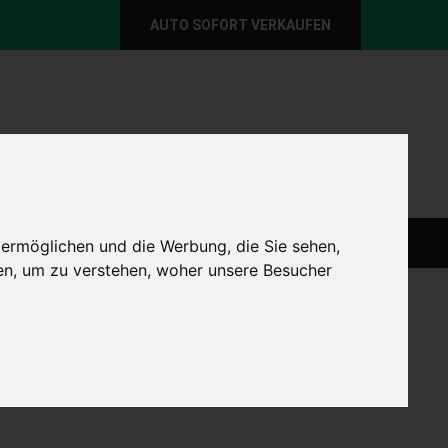
AUTO SOFORT VERKAUFEN
per E-Mail
Wir sind momentan erreichbar!
@autoabkauf.de
365 Tage von 8 - 22 Uhr
O VERKAUFEN EUROPAWEIT
AUTO VERKAUFEN
 ermöglichen und die Werbung, die Sie sehen,
en, um zu verstehen, woher unsere Besucher