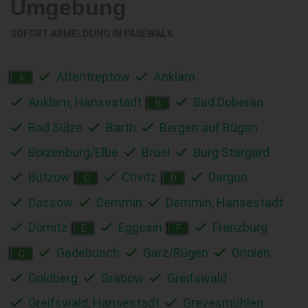
Umgebung
SOFORT ABMELDUNG IN
PASEWALK
Altentreptow
Anklam
A
Anklam, Hansestadt
Bad Doberan
B
Bad Sülze
Barth
Bergen auf Rügen
Boizenburg/Elbe
Brüel
Burg Stargard
Bützow
Crivitz
Dargun
C
D
Dassow
Demmin
Demmin, Hansestadt
Dömitz
Eggesin
Franzburg
E
F
Gadebusch
Garz/Rügen
Gnoien
G
Goldberg
Grabow
Greifswald
Greifswald, Hansestadt
Grevesmühlen