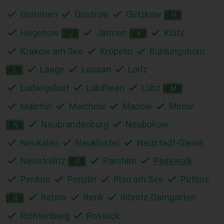
Grimmen
Güstrow
Gützkow
H
Hagenow
Jarmen
Klütz
J
K
Krakow am See
Kröpelin
Kühlungsborn
Laage
Lassan
Loitz
L
Ludwigslust
Lübtheen
Lübz
M
Malchin
Malchow
Marlow
Mirow
Neubrandenburg
Neubukow
N
Neukalen
Neukloster
Neustadt-Glewe
Neustrelitz
Parchim
Pasewalk
P
Penkun
Penzlin
Plau am See
Putbus
Rehna
Rerik
Ribnitz-Damgarten
R
Richtenberg
Rostock