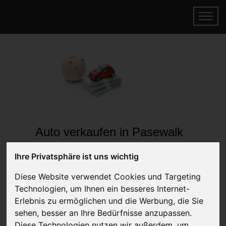
Auto verkaufen in Pasewalk
Mecklenburg-Vorpommern
Ihre Privatsphäre ist uns wichtig
(Deutschland)
Diese Website verwendet Cookies und Targeting
Online Auto verkaufen & gratis abholen
Technologien, um Ihnen ein besseres Internet-
lassen
Erlebnis zu ermöglichen und die Werbung, die Sie
Auf Wunsch sofort Geld für Ihr Auto erhalten
sehen, besser an Ihre Bedürfnisse anzupassen.
Diese Technologien nutzen wir außerdem, um