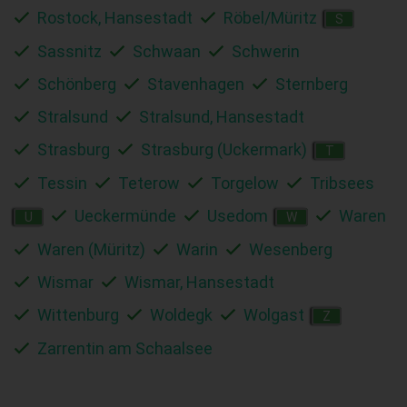
Rostock, Hansestadt
Röbel/Müritz
S
Sassnitz
Schwaan
Schwerin
Schönberg
Stavenhagen
Sternberg
Stralsund
Stralsund, Hansestadt
Strasburg
Strasburg (Uckermark)
T
Tessin
Teterow
Torgelow
Tribsees
Ueckermünde
Usedom
Waren
U
W
Waren (Müritz)
Warin
Wesenberg
Wismar
Wismar, Hansestadt
Wittenburg
Woldegk
Wolgast
Z
Zarrentin am Schaalsee