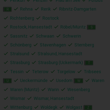
Penkun
Penzlin
Plau am See
Putbus
Rehna
Rerik
Ribnitz-Damgarten
R
Richtenberg
Rostock
Rostock, Hansestadt
Röbel/Müritz
S
Sassnitz
Schwaan
Schwerin
Schönberg
Stavenhagen
Sternberg
Stralsund
Stralsund, Hansestadt
Strasburg
Strasburg (Uckermark)
T
Tessin
Teterow
Torgelow
Tribsees
Ueckermünde
Usedom
Waren
U
W
Waren (Müritz)
Warin
Wesenberg
Wismar
Wismar, Hansestadt
Wittenburg
Woldegk
Wolgast
Z