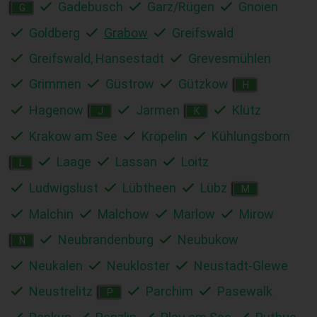
Gadebusch
Garz/Rügen
Gnoien
G
Goldberg
Grabow
Greifswald
Greifswald, Hansestadt
Grevesmühlen
Grimmen
Güstrow
Gützkow
H
Hagenow
Jarmen
Klütz
J
K
Krakow am See
Kröpelin
Kühlungsborn
Laage
Lassan
Loitz
L
Ludwigslust
Lübtheen
Lübz
M
Malchin
Malchow
Marlow
Mirow
Neubrandenburg
Neubukow
N
Neukalen
Neukloster
Neustadt-Glewe
Neustrelitz
Parchim
Pasewalk
P