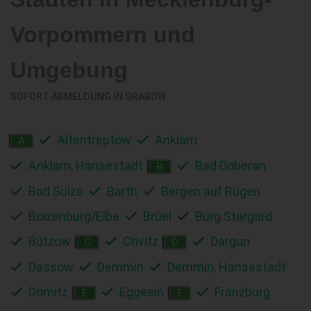
Vorpommern und
Umgebung
SOFORT ABMELDUNG IN
GRABOW
Altentreptow
Anklam
A
Anklam, Hansestadt
Bad Doberan
B
Bad Sülze
Barth
Bergen auf Rügen
Boizenburg/Elbe
Brüel
Burg Stargard
Bützow
Crivitz
Dargun
C
D
Dassow
Demmin
Demmin, Hansestadt
Dömitz
Eggesin
Franzburg
E
F