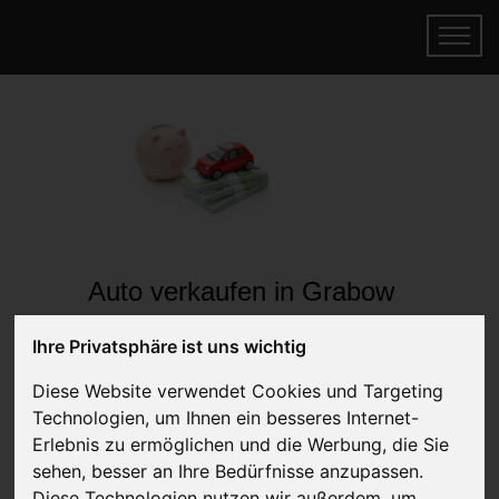
Auto verkaufen in Grabow
Mecklenburg-Vorpommern
Ihre Privatsphäre ist uns wichtig
(Deutschland)
Diese Website verwendet Cookies und Targeting
Online Auto verkaufen & gratis abholen
Technologien, um Ihnen ein besseres Internet-
lassen
Erlebnis zu ermöglichen und die Werbung, die Sie
Auf Wunsch sofort Geld für Ihr Auto erhalten
sehen, besser an Ihre Bedürfnisse anzupassen.
Diese Technologien nutzen wir außerdem, um