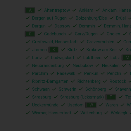
Altentreptow
Anklam
Anklam, Hanse
A
Bergen auf Rügen
Boizenburg/Elbe
Brüel
Dargun
Dassow
Demmin
Demmin, Han
Gadebusch
Garz/Rügen
Gnoien
G
Greifswald, Hansestadt
Grevesmühlen
Gri
Jarmen
Klütz
Krakow am See
Kr
K
Loitz
Ludwigslust
Lübtheen
Lübz
M
Neubrandenburg
Neubukow
Neukalen
N
Parchim
Pasewalk
Penkun
Penzlin
Ribnitz-Damgarten
Richtenberg
Rostock
Schwaan
Schwerin
Schönberg
Staven
Strasburg
Strasburg (Uckermark)
Te
T
Ueckermünde
Usedom
Waren
Wa
W
Wismar, Hansestadt
Wittenburg
Woldegk