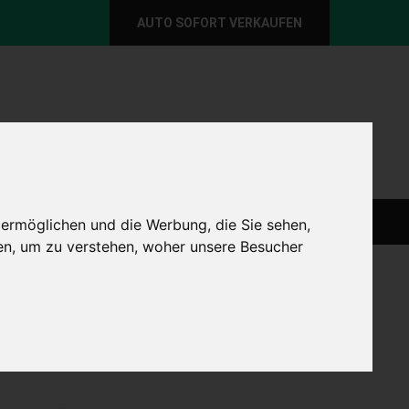
AUTO SOFORT VERKAUFEN
per E-Mail
Wir sind momentan erreichbar!
@autoabkauf.de
365 Tage von 8 - 22 Uhr
O VERKAUFEN EUROPAWEIT
AUTO VERKAUFEN
 ermöglichen und die Werbung, die Sie sehen,
en, um zu verstehen, woher unsere Besucher