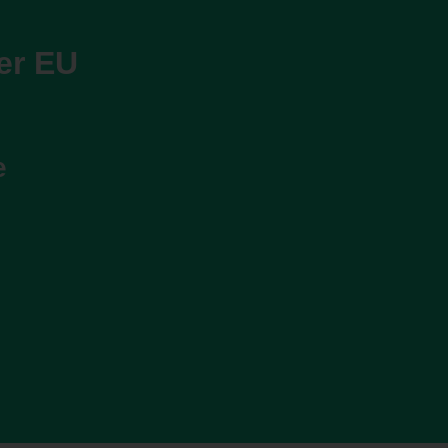
er EU
e