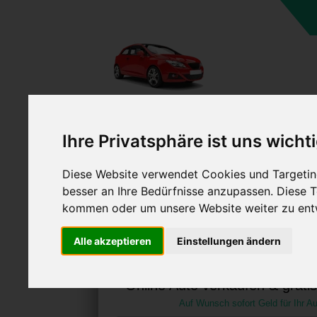
A
Ihre Privatsphäre ist uns wicht
Diese Website verwendet Cookies und Targeting
besser an Ihre Bedürfnisse anzupassen. Diese
kommen oder um unsere Website weiter zu ent
Auto verkaufen in Malchi
Alle akzeptieren
Einstellungen ändern
Vorpommern (Deuts
Online Auto verkaufen & grati
Auf Wunsch sofort Geld für Ihr Au