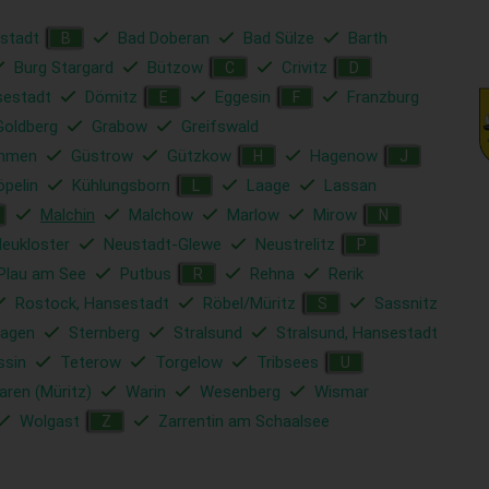
stadt
Bad Doberan
Bad Sülze
Barth
B
Burg Stargard
Bützow
Crivitz
C
D
sestadt
Dömitz
Eggesin
Franzburg
E
F
Goldberg
Grabow
Greifswald
mmen
Güstrow
Gützkow
Hagenow
H
J
öpelin
Kühlungsborn
Laage
Lassan
L
Malchin
Malchow
Marlow
Mirow
N
eukloster
Neustadt-Glewe
Neustrelitz
P
Plau am See
Putbus
Rehna
Rerik
R
Rostock, Hansestadt
Röbel/Müritz
Sassnitz
S
hagen
Sternberg
Stralsund
Stralsund, Hansestadt
ssin
Teterow
Torgelow
Tribsees
U
ren (Müritz)
Warin
Wesenberg
Wismar
Wolgast
Zarrentin am Schaalsee
Z