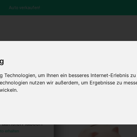
Auto verkaufen!
nfrage per Hotline
Anfrage per WhatsApp
Anfrage 
+49 (0)800-0044333
+49 (0)157 - 849 157 78
anfrage
ig
HOME
KONTAKT
ABLAUF
AUT
 Technologien, um Ihnen ein besseres Internet-Erlebnis zu
 Technologien nutzen wir außerdem, um Ergebnisse zu mess
wickeln.
n Mecklenburg-
chland)
s abholen lassen
to erhalten