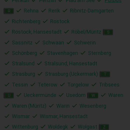
Penkun
Penzlin
Plau am See
Putbus
Rehna
Rerik
Ribnitz-Damgarten
R
Richtenberg
Rostock
Rostock, Hansestadt
Röbel/Müritz
S
Sassnitz
Schwaan
Schwerin
Schönberg
Stavenhagen
Sternberg
Stralsund
Stralsund, Hansestadt
Strasburg
Strasburg (Uckermark)
T
Tessin
Teterow
Torgelow
Tribsees
Ueckermünde
Usedom
Waren
U
W
Waren (Müritz)
Warin
Wesenberg
Wismar
Wismar, Hansestadt
Wittenburg
Woldegk
Wolgast
Z