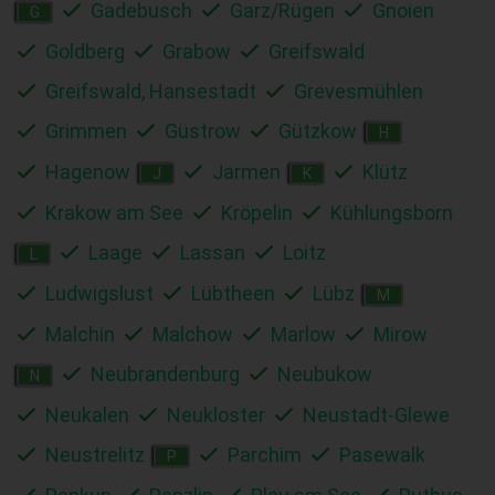
Gadebusch
Garz/Rügen
Gnoien
G
Goldberg
Grabow
Greifswald
Greifswald, Hansestadt
Grevesmühlen
Grimmen
Güstrow
Gützkow
H
Hagenow
Jarmen
Klütz
J
K
Krakow am See
Kröpelin
Kühlungsborn
Laage
Lassan
Loitz
L
Ludwigslust
Lübtheen
Lübz
M
Malchin
Malchow
Marlow
Mirow
Neubrandenburg
Neubukow
N
Neukalen
Neukloster
Neustadt-Glewe
Neustrelitz
Parchim
Pasewalk
P