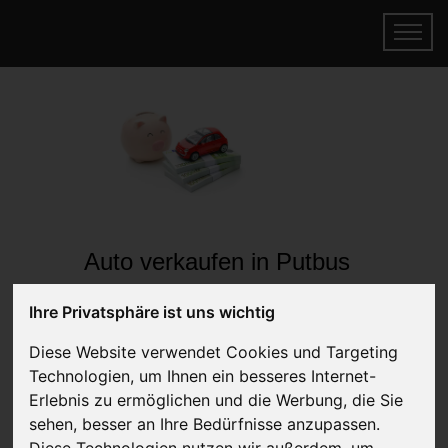
Auto verkaufen in Putbus
Mecklenburg-Vorpommern
Ihre Privatsphäre ist uns wichtig
(Deutschland)
Diese Website verwendet Cookies und Targeting
Online Auto verkaufen & gratis abholen
Technologien, um Ihnen ein besseres Internet-
lassen
Erlebnis zu ermöglichen und die Werbung, die Sie
Auf Wunsch sofort Geld für Ihr Auto erhalten
sehen, besser an Ihre Bedürfnisse anzupassen.