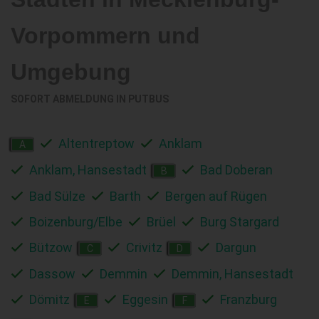
Vorpommern und
Umgebung
SOFORT ABMELDUNG IN
PUTBUS
Altentreptow
Anklam
A
Anklam, Hansestadt
Bad Doberan
B
Bad Sülze
Barth
Bergen auf Rügen
Boizenburg/Elbe
Brüel
Burg Stargard
Bützow
Crivitz
Dargun
C
D
Dassow
Demmin
Demmin, Hansestadt
Dömitz
Eggesin
Franzburg
E
F