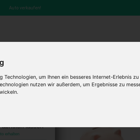
Auto verkaufen!
nfrage per Hotline
Anfrage per WhatsApp
Anfrage 
+49 (0)800-0044333
+49 (0)157 - 849 157 78
anfrage
ig
HOME
KONTAKT
ABLAUF
AUT
 Technologien, um Ihnen ein besseres Internet-Erlebnis zu
 Technologien nutzen wir außerdem, um Ergebnisse zu mess
wickeln.
 Nordrhein-
hland)
s abholen lassen
to erhalten