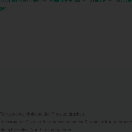
Nordrhein-Westfalen
Rheinland-Pfalz
Saarland
Sachse
ngen
 Fahrzeugbesichtigung den Preis zu drücken
ufvertrag mit Fixpreis für den ungesehenen Zustand (Unternehmerri
lung bezahlen. Nur Bares ist wahres