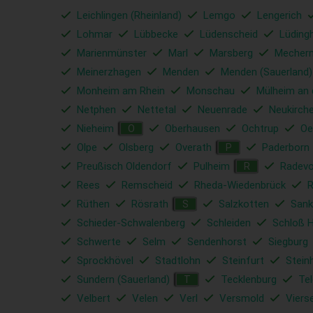
Leichlingen (Rheinland)
Lemgo
Lengerich
Lohmar
Lübbecke
Lüdenscheid
Lüding
Marienmünster
Marl
Marsberg
Mechern
Meinerzhagen
Menden
Menden (Sauerland)
Monheim am Rhein
Monschau
Mülheim an 
Netphen
Nettetal
Neuenrade
Neukirch
Nieheim
Oberhausen
Ochtrup
Oe
O
Olpe
Olsberg
Overath
Paderborn
P
Preußisch Oldendorf
Pulheim
Radev
R
Rees
Remscheid
Rheda-Wiedenbrück
Rüthen
Rösrath
Salzkotten
Sank
S
Schieder-Schwalenberg
Schleiden
Schloß 
Schwerte
Selm
Sendenhorst
Siegburg
Sprockhövel
Stadtlohn
Steinfurt
Stein
Sundern (Sauerland)
Tecklenburg
Tel
T
Velbert
Velen
Verl
Versmold
Viers