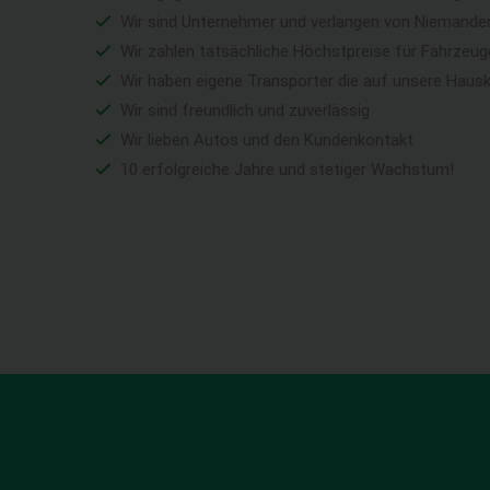
Wir sind Unternehmer und verlangen von Niemandem 
Wir zahlen tatsächliche Höchstpreise für Fahrzeu
Wir haben eigene Transporter die auf unsere Haus
Wir sind freundlich und zuverlässig
Wir lieben Autos und den Kundenkontakt
10 erfolgreiche Jahre und stetiger Wachstum!