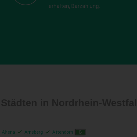
erhalten, Barzahlung.
 Städten in Nordrhein-Westf
Altena
Arnsberg
Attendorn
B