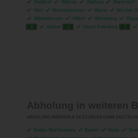
Waldbröl
Waltrop
Warburg
Warendorf
Werl
Wermelskirchen
Werne
Werther (
Willebadessen
Willich
Winterberg
Wippe
Xanten
Übach-Palenberg
X
Ü
Z
Abholung in weiteren 
ABHOLUNG INNERHALB 24 STUNDEN DANK DEUTSCH
Baden-Württemberg
Bayern
Berlin
Bra