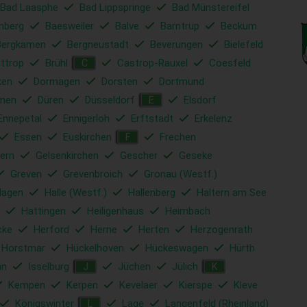
Bad Laasphe
Bad Lippspringe
Bad Münstereifel
nberg
Baesweiler
Balve
Barntrup
Beckum
Bergkamen
Bergneustadt
Beverungen
Bielefeld
ttrop
Brühl
Castrop-Rauxel
Coesfeld
C
ken
Dormagen
Dorsten
Dortmund
men
Düren
Düsseldorf
Elsdorf
E
Ennepetal
Ennigerloh
Erftstadt
Erkelenz
Essen
Euskirchen
Frechen
F
ern
Gelsenkirchen
Gescher
Geseke
Greven
Grevenbroich
Gronau (Westf.)
Hagen
Halle (Westf.)
Hallenberg
Haltern am See
Hattingen
Heiligenhaus
Heimbach
cke
Herford
Herne
Herten
Herzogenrath
Horstmar
Hückelhoven
Hückeswagen
Hürth
hn
Isselburg
Jüchen
Jülich
J
K
Kempen
Kerpen
Kevelaer
Kierspe
Kleve
Königswinter
Lage
Langenfeld (Rheinland)
L