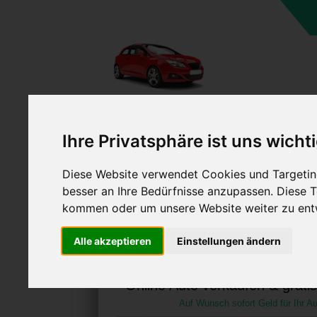
A
Ihre Privatsphäre ist uns wicht
Diese Website verwendet Cookies und Targeting
besser an Ihre Bedürfnisse anzupassen. Diese
kommen oder um unsere Website weiter zu ent
Auto verkaufen in Enger
Alle akzeptieren
Einstellungen ändern
Westfalen (Deutsc
Online Auto verkaufen & grati
Auf Wunsch sofort Geld für Ihr Au