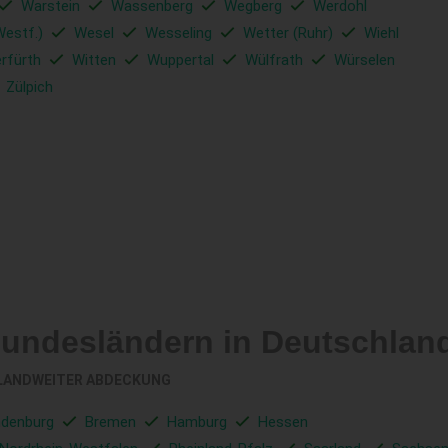
Warstein
Wassenberg
Wegberg
Werdohl
Westf.)
Wesel
Wesseling
Wetter (Ruhr)
Wiehl
rfürth
Witten
Wuppertal
Wülfrath
Würselen
Zülpich
Bundesländern in Deutschlan
LANDWEITER ABDECKUNG
ndenburg
Bremen
Hamburg
Hessen