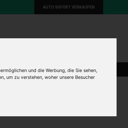
AUTO SOFORT VERKAUFEN
per E-Mail
Wir sind momentan erreichbar!
@autoabkauf.de
365 Tage von 8 - 22 Uhr
O VERKAUFEN EUROPAWEIT
AUTO VERKAUFEN
 ermöglichen und die Werbung, die Sie sehen,
en, um zu verstehen, woher unsere Besucher