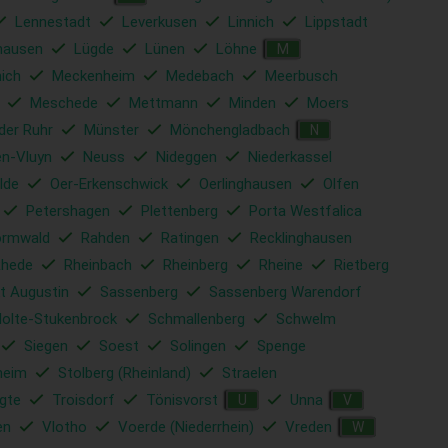
Lennestadt
Leverkusen
Linnich
Lippstadt
hausen
Lügde
Lünen
Löhne
M
ich
Meckenheim
Medebach
Meerbusch
Meschede
Mettmann
Minden
Moers
der Ruhr
Münster
Mönchengladbach
N
en-Vluyn
Neuss
Nideggen
Niederkassel
lde
Oer-Erkenschwick
Oerlinghausen
Olfen
Petershagen
Plettenberg
Porta Westfalica
ormwald
Rahden
Ratingen
Recklinghausen
Rhede
Rheinbach
Rheinberg
Rheine
Rietberg
t Augustin
Sassenberg
Sassenberg Warendorf
Holte-Stukenbrock
Schmallenberg
Schwelm
Siegen
Soest
Solingen
Spenge
heim
Stolberg (Rheinland)
Straelen
gte
Troisdorf
Tönisvorst
Unna
U
V
en
Vlotho
Voerde (Niederrhein)
Vreden
W