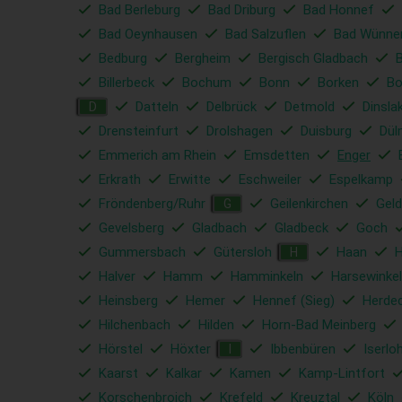
Bad Berleburg
Bad Driburg
Bad Honnef
Bad Oeynhausen
Bad Salzuflen
Bad Wünne
Bedburg
Bergheim
Bergisch Gladbach
Billerbeck
Bochum
Bonn
Borken
Bo
Datteln
Delbrück
Detmold
Dinsla
D
Drensteinfurt
Drolshagen
Duisburg
Dül
Emmerich am Rhein
Emsdetten
Enger
Erkrath
Erwitte
Eschweiler
Espelkamp
Fröndenberg/Ruhr
Geilenkirchen
Geld
G
Gevelsberg
Gladbach
Gladbeck
Goch
Gummersbach
Gütersloh
Haan
H
Halver
Hamm
Hamminkeln
Harsewinkel
Heinsberg
Hemer
Hennef (Sieg)
Herde
Hilchenbach
Hilden
Horn-Bad Meinberg
Hörstel
Höxter
Ibbenbüren
Iserlo
I
Kaarst
Kalkar
Kamen
Kamp-Lintfort
Korschenbroich
Krefeld
Kreuztal
Köln