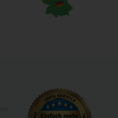
n
siko)