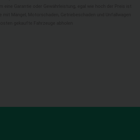
eine Garantie oder Gewährleistung, egal wie hoch der Preis ist
ge mit Mängel, Motorschaden, Getriebeschaden und Unfallwagen
kosten gekaufte Fahrzeuge abholen