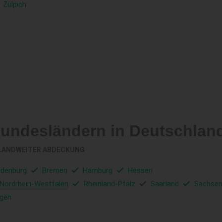
Zülpich
Bundesländern in Deutschlan
LANDWEITER ABDECKUNG
ndenburg
Bremen
Hamburg
Hessen
Nordrhein-Westfalen
Rheinland-Pfalz
Saarland
Sachse
ngen