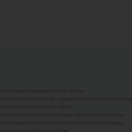
 Fahrzeugbesichtigung den Preis zu drücken
ufvertrag mit Fixpreis für den ungesehenen Zustand (Unternehmerri
lung bezahlen. Nur Bares ist wahres
eine Garantie oder Gewährleistung, egal wie hoch der Preis ist
ge mit Mängel, Motorschaden, Getriebeschaden und Unfallwagen
kosten gekaufte Fahrzeuge abholen