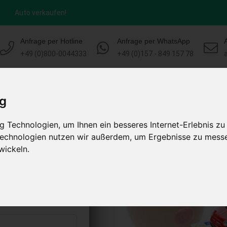
Auto verkaufen!
Anfrage per Hotline
Anfrage per WhatsApp
+49 (0)800-0044333
+49 (0)157 - 849 157 78
HOME
KONTAKT
ABLAUF
AUT
ig
 Technologien, um Ihnen ein besseres Internet-Erlebnis zu
r Nordrhein-
 Technologien nutzen wir außerdem, um Ergebnisse zu mess
hland)
wickeln.
s abholen lassen
to erhalten