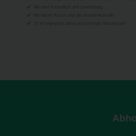
Wir sind freundlich und zuverlässig
Wir lieben Autos und den Kundenkontakt
10 erfolgreiche Jahre und stetiger Wachstum!
Abho