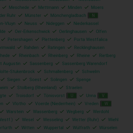
Meschede
Mettmann
Minden
Moers
der Ruhr
Münster
Mönchengladbach
N
en-Vluyn
Neuss
Nideggen
Niederkassel
lde
Oer-Erkenschwick
Oerlinghausen
Olfen
Petershagen
Plettenberg
Porta Westfalica
ormwald
Rahden
Ratingen
Recklinghausen
Rhede
Rheinbach
Rheinberg
Rheine
Rietberg
t Augustin
Sassenberg
Sassenberg Warendorf
Holte-Stukenbrock
Schmallenberg
Schwelm
Siegen
Soest
Solingen
Spenge
heim
Stolberg (Rheinland)
Straelen
gte
Troisdorf
Tönisvorst
Unna
U
V
en
Vlotho
Voerde (Niederrhein)
Vreden
W
Warstein
Wassenberg
Wegberg
Werdohl
Westf.)
Wesel
Wesseling
Wetter (Ruhr)
Wiehl
rfürth
Witten
Wuppertal
Wülfrath
Würselen