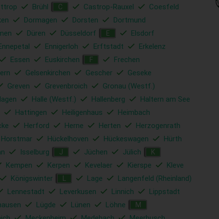
ttrop
Brühl
Castrop-Rauxel
Coesfeld
C
ken
Dormagen
Dorsten
Dortmund
men
Düren
Düsseldorf
Elsdorf
E
Ennepetal
Ennigerloh
Erftstadt
Erkelenz
Essen
Euskirchen
Frechen
F
ern
Gelsenkirchen
Gescher
Geseke
Greven
Grevenbroich
Gronau (Westf.)
Hagen
Halle (Westf.)
Hallenberg
Haltern am See
Hattingen
Heiligenhaus
Heimbach
cke
Herford
Herne
Herten
Herzogenrath
Horstmar
Hückelhoven
Hückeswagen
Hürth
hn
Isselburg
Jüchen
Jülich
J
K
Kempen
Kerpen
Kevelaer
Kierspe
Kleve
Königswinter
Lage
Langenfeld (Rheinland)
L
Lennestadt
Leverkusen
Linnich
Lippstadt
hausen
Lügde
Lünen
Löhne
M
ich
Meckenheim
Medebach
Meerbusch