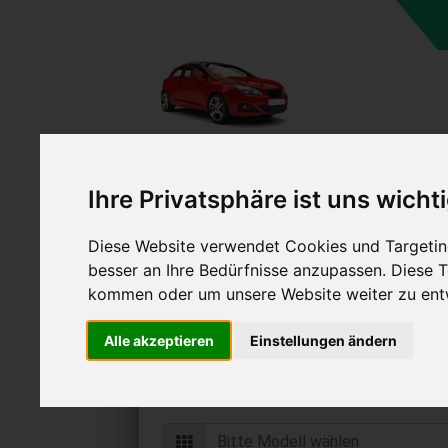
Ihre Privatsphäre ist uns wicht
Diese Website verwendet Cookies und Targeting
Auto verkaufen in Höxte
besser an Ihre Bedürfnisse anzupassen. Diese
Westfalen (Deutsc
kommen oder um unsere Website weiter zu ent
Online Auto verkaufen & grati
Alle akzeptieren
Einstellungen ändern
Auf Wunsch sofort Geld für Ihr Au