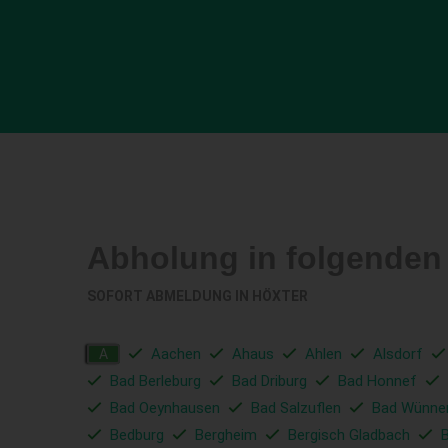
Abholung in folgenden
SOFORT ABMELDUNG IN
HÖXTER
Aachen
Ahaus
Ahlen
Alsdorf
A
Bad Berleburg
Bad Driburg
Bad Honnef
Bad Oeynhausen
Bad Salzuflen
Bad Wünne
Bedburg
Bergheim
Bergisch Gladbach