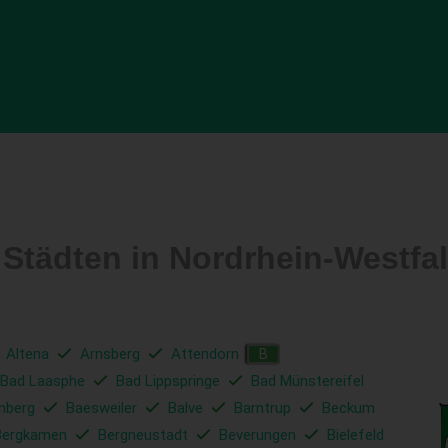
 Städten in Nordrhein-Westf
Altena
Arnsberg
Attendorn
B
Bad Laasphe
Bad Lippspringe
Bad Münstereifel
nberg
Baesweiler
Balve
Barntrup
Beckum
Bergkamen
Bergneustadt
Beverungen
Bielefeld