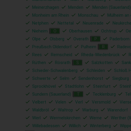
Meinerzhagen
Menden
Menden (Sauerland)
Monheim am Rhein
Monschau
Mülheim an 
Netphen
Nettetal
Neuenrade
Neukirch
Nieheim
Oberhausen
Ochtrup
Oe
O
Olpe
Olsberg
Overath
Paderborn
P
Preußisch Oldendorf
Pulheim
Radev
R
Rees
Remscheid
Rheda-Wiedenbrück
Rüthen
Rösrath
Salzkotten
Sank
S
Schieder-Schwalenberg
Schleiden
Schloß 
Schwerte
Selm
Sendenhorst
Siegburg
Sprockhövel
Stadtlohn
Steinfurt
Stein
Sundern (Sauerland)
Tecklenburg
Tel
T
Velbert
Velen
Verl
Versmold
Viers
Waldbröl
Waltrop
Warburg
Warendorf
Werl
Wermelskirchen
Werne
Werther (
Willebadessen
Willich
Winterberg
Wippe