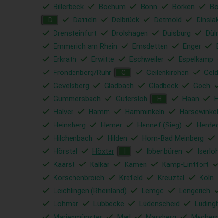
Billerbeck
Bochum
Bonn
Borken
Bo
Datteln
Delbrück
Detmold
Dinsla
D
Drensteinfurt
Drolshagen
Duisburg
Dül
Emmerich am Rhein
Emsdetten
Enger
Erkrath
Erwitte
Eschweiler
Espelkamp
Fröndenberg/Ruhr
Geilenkirchen
Geld
G
Gevelsberg
Gladbach
Gladbeck
Goch
Gummersbach
Gütersloh
Haan
H
Halver
Hamm
Hamminkeln
Harsewinkel
Heinsberg
Hemer
Hennef (Sieg)
Herde
Hilchenbach
Hilden
Horn-Bad Meinberg
Hörstel
Höxter
Ibbenbüren
Iserlo
I
Kaarst
Kalkar
Kamen
Kamp-Lintfort
Korschenbroich
Krefeld
Kreuztal
Köln
Leichlingen (Rheinland)
Lemgo
Lengerich
Lohmar
Lübbecke
Lüdenscheid
Lüding
Marienmünster
Marl
Marsberg
Mechern