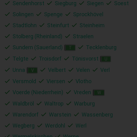
Sendenhorst
Siegburg
Siegen
Soest
Solingen
Spenge
Sprockhövel
Stadtlohn
Steinfurt
Steinheim
Stolberg (Rheinland)
Straelen
Sundern (Sauerland)
Tecklenburg
T
Telgte
Troisdorf
Tönisvorst
U
Unna
Velbert
Velen
Verl
V
Versmold
Viersen
Vlotho
Voerde (Niederrhein)
Vreden
W
Waldbröl
Waltrop
Warburg
Warendorf
Warstein
Wassenberg
Wegberg
Werdohl
Werl
Wermelskirchen
Werne