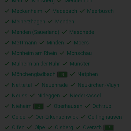
Marl
Marsberg
Mechernich
Meckenheim
Medebach
Meerbusch
Meinerzhagen
Menden
Menden (Sauerland)
Meschede
Mettmann
Minden
Moers
Monheim am Rhein
Monschau
Mülheim an der Ruhr
Münster
Mönchengladbach
Netphen
N
Nettetal
Neuenrade
Neukirchen-Vluyn
Neuss
Nideggen
Niederkassel
Nieheim
Oberhausen
Ochtrup
O
Oelde
Oer-Erkenschwick
Oerlinghausen
Olfen
Olpe
Olsberg
Overath
P