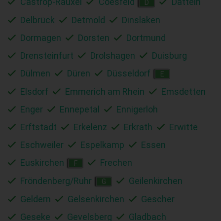
Castrop-Rauxel
Coesfeld
Datteln
D
Delbrück
Detmold
Dinslaken
Dormagen
Dorsten
Dortmund
Drensteinfurt
Drolshagen
Duisburg
Dülmen
Düren
Düsseldorf
E
Elsdorf
Emmerich am Rhein
Emsdetten
Enger
Ennepetal
Ennigerloh
Erftstadt
Erkelenz
Erkrath
Erwitte
Eschweiler
Espelkamp
Essen
Euskirchen
Frechen
F
Fröndenberg/Ruhr
Geilenkirchen
G
Geldern
Gelsenkirchen
Gescher
Geseke
Gevelsberg
Gladbach