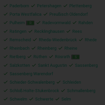
Paderborn
Petershagen
Plettenberg
Porta Westfalica
Preußisch Oldendorf
Pulheim
Radevormwald
Rahden
R
Ratingen
Recklinghausen
Rees
Remscheid
Rheda-Wiedenbrück
Rhede
Rheinbach
Rheinberg
Rheine
Rietberg
Rüthen
Rösrath
S
Salzkotten
Sankt Augustin
Sassenberg
Sassenberg Warendorf
Schieder-Schwalenberg
Schleiden
Schloß Holte-Stukenbrock
Schmallenberg
Schwelm
Schwerte
Selm