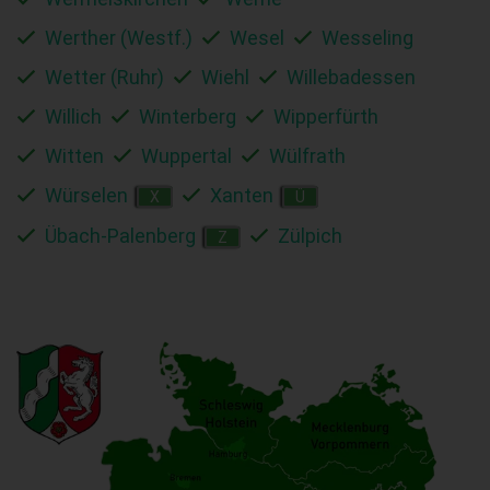
Werther (Westf.)
Wesel
Wesseling
Wetter (Ruhr)
Wiehl
Willebadessen
Willich
Winterberg
Wipperfürth
Witten
Wuppertal
Wülfrath
Würselen
Xanten
X
Ü
Übach-Palenberg
Zülpich
Z