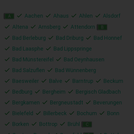
Aachen
Ahaus
Ahlen
Alsdorf
A
Altena
Arnsberg
Attendorn
B
Bad Berleburg
Bad Driburg
Bad Honnef
Bad Laasphe
Bad Lippspringe
Bad Münstereifel
Bad Oeynhausen
Bad Salzuflen
Bad Wünnenberg
Baesweiler
Balve
Barntrup
Beckum
Bedburg
Bergheim
Bergisch Gladbach
Bergkamen
Bergneustadt
Beverungen
Bielefeld
Billerbeck
Bochum
Bonn
Borken
Bottrop
Brühl
C