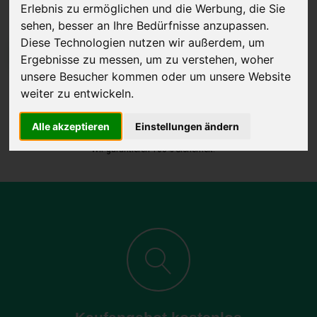
Erlebnis zu ermöglichen und die Werbung, die Sie
sehen, besser an Ihre Bedürfnisse anzupassen.
Diese Technologien nutzen wir außerdem, um
JETZT KOSTENLOSE BEWERTUNG
Ergebnisse zu messen, um zu verstehen, woher
unsere Besucher kommen oder um unsere Website
Kostenloses Angebot
für den Ankauf Ihres Autos inklusive der
weiter zu entwickeln.
Abholung, auf Wunsch sofort Geld. Ihre Daten werden nicht mit Dritten
Alle akzeptieren
Einstellungen ändern
geteilt.
Wir garantieren 100% Sicherheit.