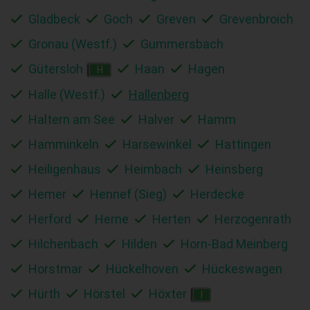
Gladbeck
Goch
Greven
Grevenbroich
Gronau (Westf.)
Gummersbach
Gütersloh
Haan
Hagen
H
Halle (Westf.)
Hallenberg
Haltern am See
Halver
Hamm
Hamminkeln
Harsewinkel
Hattingen
Heiligenhaus
Heimbach
Heinsberg
Hemer
Hennef (Sieg)
Herdecke
Herford
Herne
Herten
Herzogenrath
Hilchenbach
Hilden
Horn-Bad Meinberg
Horstmar
Hückelhoven
Hückeswagen
Hürth
Hörstel
Höxter
I