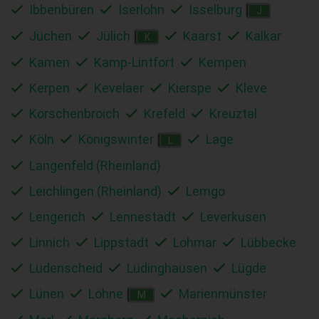
Ibbenbüren
Iserlohn
Isselburg
J
Jüchen
Jülich
Kaarst
Kalkar
K
Kamen
Kamp-Lintfort
Kempen
Kerpen
Kevelaer
Kierspe
Kleve
Korschenbroich
Krefeld
Kreuztal
Köln
Königswinter
Lage
L
Langenfeld (Rheinland)
Leichlingen (Rheinland)
Lemgo
Lengerich
Lennestadt
Leverkusen
Linnich
Lippstadt
Lohmar
Lübbecke
Lüdenscheid
Lüdinghausen
Lügde
Lünen
Löhne
Marienmünster
M