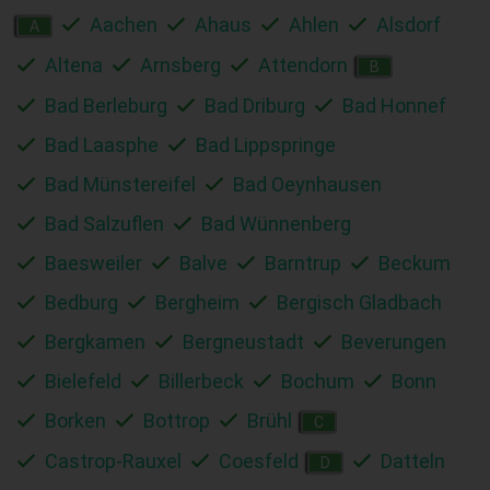
Aachen
Ahaus
Ahlen
Alsdorf
A
Altena
Arnsberg
Attendorn
B
Bad Berleburg
Bad Driburg
Bad Honnef
Bad Laasphe
Bad Lippspringe
Bad Münstereifel
Bad Oeynhausen
Bad Salzuflen
Bad Wünnenberg
Baesweiler
Balve
Barntrup
Beckum
Bedburg
Bergheim
Bergisch Gladbach
Bergkamen
Bergneustadt
Beverungen
Bielefeld
Billerbeck
Bochum
Bonn
Borken
Bottrop
Brühl
C
Castrop-Rauxel
Coesfeld
Datteln
D