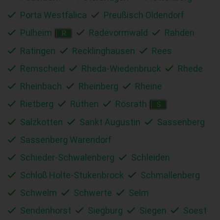
Porta Westfalica
Preußisch Oldendorf
Pulheim
Radevormwald
Rahden
R
Ratingen
Recklinghausen
Rees
Remscheid
Rheda-Wiedenbrück
Rhede
Rheinbach
Rheinberg
Rheine
Rietberg
Rüthen
Rösrath
S
Salzkotten
Sankt Augustin
Sassenberg
Sassenberg Warendorf
Schieder-Schwalenberg
Schleiden
Schloß Holte-Stukenbrock
Schmallenberg
Schwelm
Schwerte
Selm
Sendenhorst
Siegburg
Siegen
Soest