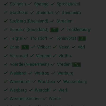
Solingen
Spenge
Sprockhövel
Stadtlohn
Steinfurt
Steinheim
Stolberg (Rheinland)
Straelen
Sundern (Sauerland)
Tecklenburg
T
Telgte
Troisdorf
Tönisvorst
U
Unna
Velbert
Velen
Verl
V
Versmold
Viersen
Vlotho
Voerde (Niederrhein)
Vreden
W
Waldbröl
Waltrop
Warburg
Warendorf
Warstein
Wassenberg
Wegberg
Werdohl
Werl
Wermelskirchen
Werne