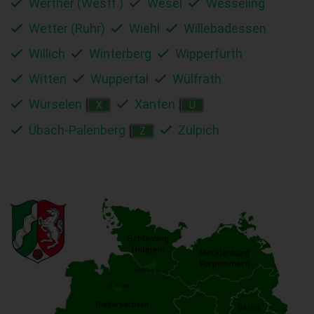
Werther (Westf.)
Wesel
Wesseling
Wetter (Ruhr)
Wiehl
Willebadessen
Willich
Winterberg
Wipperfürth
Witten
Wuppertal
Wülfrath
Würselen
Xanten
X
Ü
Übach-Palenberg
Zülpich
Z