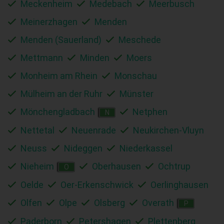
Meckenheim
Medebach
Meerbusch
Meinerzhagen
Menden
Menden (Sauerland)
Meschede
Mettmann
Minden
Moers
Monheim am Rhein
Monschau
Mülheim an der Ruhr
Münster
Mönchengladbach
Netphen
N
Nettetal
Neuenrade
Neukirchen-Vluyn
Neuss
Nideggen
Niederkassel
Nieheim
Oberhausen
Ochtrup
O
Oelde
Oer-Erkenschwick
Oerlinghausen
Olfen
Olpe
Olsberg
Overath
P
Paderborn
Petershagen
Plettenberg