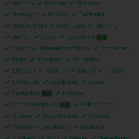
Delbrück
Detmold
Dinslaken
Dormagen
Dorsten
Dortmund
Drensteinfurt
Drolshagen
Duisburg
Dülmen
Düren
Düsseldorf
E
Elsdorf
Emmerich am Rhein
Emsdetten
Enger
Ennepetal
Ennigerloh
Erftstadt
Erkelenz
Erkrath
Erwitte
Eschweiler
Espelkamp
Essen
Euskirchen
Frechen
F
Fröndenberg/Ruhr
Geilenkirchen
G
Geldern
Gelsenkirchen
Gescher
Geseke
Gevelsberg
Gladbach
Gladbeck
Goch
Greven
Grevenbroich