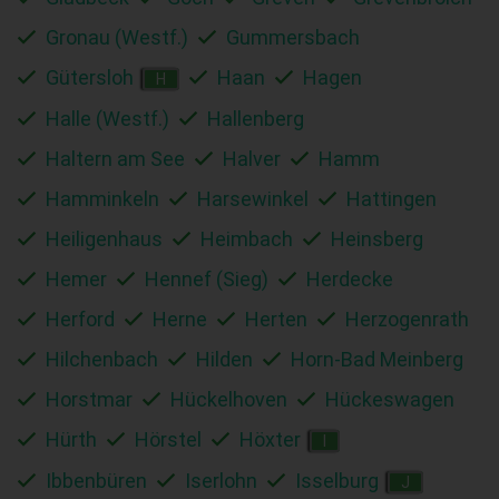
Gronau (Westf.)
Gummersbach
Gütersloh
Haan
Hagen
H
Halle (Westf.)
Hallenberg
Haltern am See
Halver
Hamm
Hamminkeln
Harsewinkel
Hattingen
Heiligenhaus
Heimbach
Heinsberg
Hemer
Hennef (Sieg)
Herdecke
Herford
Herne
Herten
Herzogenrath
Hilchenbach
Hilden
Horn-Bad Meinberg
Horstmar
Hückelhoven
Hückeswagen
Hürth
Hörstel
Höxter
I
Ibbenbüren
Iserlohn
Isselburg
J