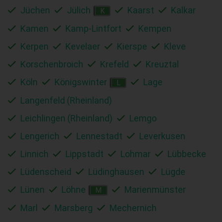
Jüchen
Jülich
Kaarst
Kalkar
K
Kamen
Kamp-Lintfort
Kempen
Kerpen
Kevelaer
Kierspe
Kleve
Korschenbroich
Krefeld
Kreuztal
Köln
Königswinter
Lage
L
Langenfeld (Rheinland)
Leichlingen (Rheinland)
Lemgo
Lengerich
Lennestadt
Leverkusen
Linnich
Lippstadt
Lohmar
Lübbecke
Lüdenscheid
Lüdinghausen
Lügde
Lünen
Löhne
Marienmünster
M
Marl
Marsberg
Mechernich