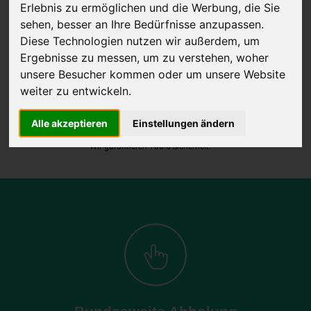
Erlebnis zu ermöglichen und die Werbung, die Sie
sehen, besser an Ihre Bedürfnisse anzupassen.
Diese Technologien nutzen wir außerdem, um
JETZT KOSTENLOSE BEWERTUNG
Ergebnisse zu messen, um zu verstehen, woher
unsere Besucher kommen oder um unsere Website
Kostenloses Angebot
für den Ankauf Ihres Autos inklusive der
weiter zu entwickeln.
Abholung, auf Wunsch sofort Geld. Ihre Daten werden nicht mit Dritten
Alle akzeptieren
Einstellungen ändern
geteilt.
Wir garantieren 100% Sicherheit.