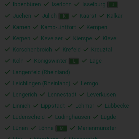
Ibbenbüren
Iserlohn
Isselburg
J
Jüchen
Jülich
Kaarst
Kalkar
K
Kamen
Kamp-Lintfort
Kempen
Kerpen
Kevelaer
Kierspe
Kleve
Korschenbroich
Krefeld
Kreuztal
Köln
Königswinter
Lage
L
Langenfeld (Rheinland)
Leichlingen (Rheinland)
Lemgo
Lengerich
Lennestadt
Leverkusen
Linnich
Lippstadt
Lohmar
Lübbecke
Lüdenscheid
Lüdinghausen
Lügde
Lünen
Löhne
Marienmünster
M