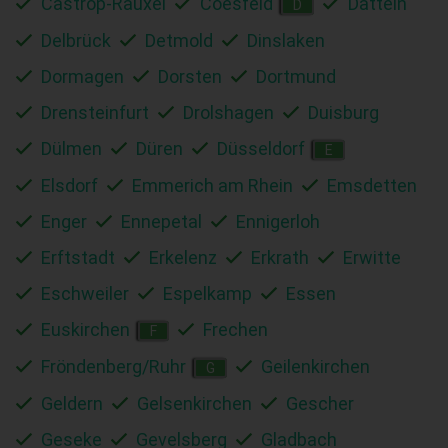
Castrop-Rauxel
Coesfeld
Datteln
D
Delbrück
Detmold
Dinslaken
Dormagen
Dorsten
Dortmund
Drensteinfurt
Drolshagen
Duisburg
Dülmen
Düren
Düsseldorf
E
Elsdorf
Emmerich am Rhein
Emsdetten
Enger
Ennepetal
Ennigerloh
Erftstadt
Erkelenz
Erkrath
Erwitte
Eschweiler
Espelkamp
Essen
Euskirchen
Frechen
F
Fröndenberg/Ruhr
Geilenkirchen
G
Geldern
Gelsenkirchen
Gescher
Geseke
Gevelsberg
Gladbach