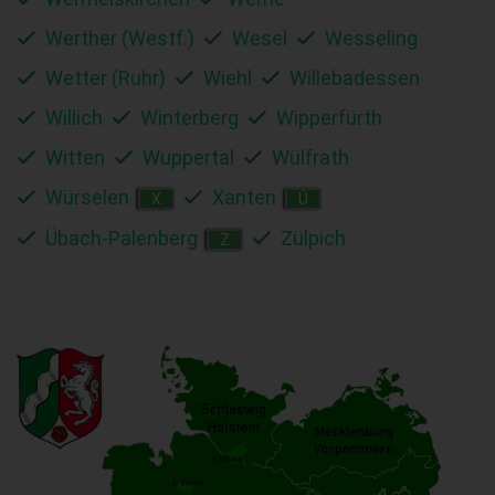
Werther (Westf.)
Wesel
Wesseling
Wetter (Ruhr)
Wiehl
Willebadessen
Willich
Winterberg
Wipperfürth
Witten
Wuppertal
Wülfrath
Würselen
Xanten
X
Ü
Übach-Palenberg
Zülpich
Z