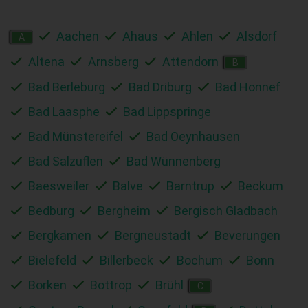
Aachen
Ahaus
Ahlen
Alsdorf
A
Altena
Arnsberg
Attendorn
B
Bad Berleburg
Bad Driburg
Bad Honnef
Bad Laasphe
Bad Lippspringe
Bad Münstereifel
Bad Oeynhausen
Bad Salzuflen
Bad Wünnenberg
Baesweiler
Balve
Barntrup
Beckum
Bedburg
Bergheim
Bergisch Gladbach
Bergkamen
Bergneustadt
Beverungen
Bielefeld
Billerbeck
Bochum
Bonn
Borken
Bottrop
Brühl
C