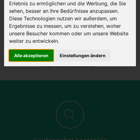
Erlebnis zu ermöglichen und die Werbung, die Sie
sehen, besser an Ihre Bedürfnisse anzupassen.
Diese Technologien nutzen wir außerdem, um
JETZT KOSTENLOSE BEWERTUNG
Ergebnisse zu messen, um zu verstehen, woher
unsere Besucher kommen oder um unsere Website
Kostenloses Angebot
für den Ankauf Ihres Autos inklusive der
weiter zu entwickeln.
Abholung, auf Wunsch sofort Geld. Ihre Daten werden nicht mit Dritten
Alle akzeptieren
Einstellungen ändern
geteilt.
Wir garantieren 100% Sicherheit.