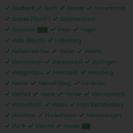
Gladbeck
Goch
Greven
Grevenbroich
Gronau (Westf.)
Gummersbach
Gütersloh
Haan
Hagen
H
Halle (Westf.)
Hallenberg
Haltern am See
Halver
Hamm
Hamminkeln
Harsewinkel
Hattingen
Heiligenhaus
Heimbach
Heinsberg
Hemer
Hennef (Sieg)
Herdecke
Herford
Herne
Herten
Herzogenrath
Hilchenbach
Hilden
Horn-Bad Meinberg
Horstmar
Hückelhoven
Hückeswagen
Hürth
Hörstel
Höxter
I