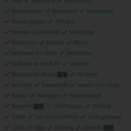
Marl
Marsberg
Mechernich
Meckenheim
Medebach
Meerbusch
Meinerzhagen
Menden
Menden (Sauerland)
Meschede
Mettmann
Minden
Moers
Monheim am Rhein
Monschau
Mülheim an der Ruhr
Münster
Mönchengladbach
Netphen
N
Nettetal
Neuenrade
Neukirchen-Vluyn
Neuss
Nideggen
Niederkassel
Nieheim
Oberhausen
Ochtrup
O
Oelde
Oer-Erkenschwick
Oerlinghausen
Olfen
Olpe
Olsberg
Overath
P