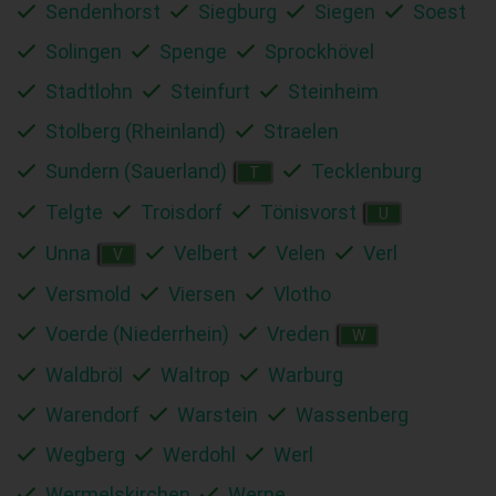
Sendenhorst
Siegburg
Siegen
Soest
Solingen
Spenge
Sprockhövel
Stadtlohn
Steinfurt
Steinheim
Stolberg (Rheinland)
Straelen
Sundern (Sauerland)
Tecklenburg
T
Telgte
Troisdorf
Tönisvorst
U
Unna
Velbert
Velen
Verl
V
Versmold
Viersen
Vlotho
Voerde (Niederrhein)
Vreden
W
Waldbröl
Waltrop
Warburg
Warendorf
Warstein
Wassenberg
Wegberg
Werdohl
Werl
Wermelskirchen
Werne