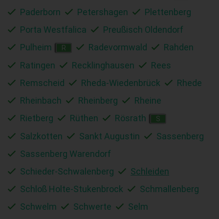
Paderborn
Petershagen
Plettenberg
Porta Westfalica
Preußisch Oldendorf
Pulheim
Radevormwald
Rahden
R
Ratingen
Recklinghausen
Rees
Remscheid
Rheda-Wiedenbrück
Rhede
Rheinbach
Rheinberg
Rheine
Rietberg
Rüthen
Rösrath
S
Salzkotten
Sankt Augustin
Sassenberg
Sassenberg Warendorf
Schieder-Schwalenberg
Schleiden
Schloß Holte-Stukenbrock
Schmallenberg
Schwelm
Schwerte
Selm