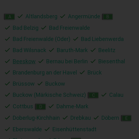
Altlandsberg
Angermünde
A
B
Bad Belzig
Bad Freienwalde
Bad Freienwalde (Oder)
Bad Liebenwerda
Bad Wilsnack
Baruth-Mark
Beelitz
Beeskow
Bernau bei Berlin
Biesenthal
Brandenburg an der Havel
Brück
Brüssow
Buckow
Buckow (Märkische Schweiz)
Calau
C
Cottbus
Dahme-Mark
D
Doberlug-Kirchhain
Drebkau
Döbern
E
Eberswalde
Eisenhüttenstadt