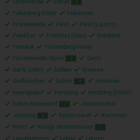
Elsterwerda
Erkner
F
Falkenberg-Elster
Falkensee
Finsterwalde
Forst
Forst (Lausitz)
Frankfurt
Frankfurt (Oder)
Friedland
Friesack
Fürstenberg-Havel
Fürstenwalde-Spree
Gartz
G
Gartz (Oder)
Golßen
Gransee
Großräschen
Guben
Havelsee
H
Hennigsdorf
Herzberg
Herzberg (Elster)
Hohen Neuendorf
Joachimsthal
J
Jüterbog
Ketzin-Havel
Kremmen
K
Kyritz
Königs Wusterhausen
L
Lauchhammer
Lebus
Lenzen