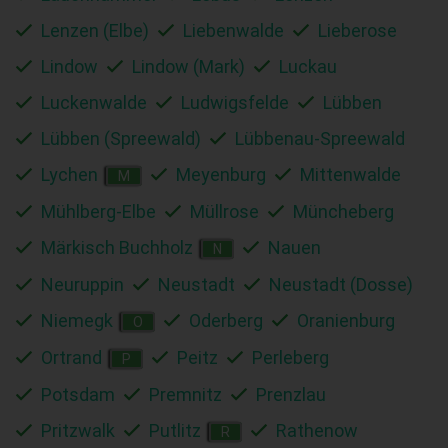
Lenzen (Elbe)
Liebenwalde
Lieberose
Lindow
Lindow (Mark)
Luckau
Luckenwalde
Ludwigsfelde
Lübben
Lübben (Spreewald)
Lübbenau-Spreewald
Lychen
Meyenburg
Mittenwalde
M
Mühlberg-Elbe
Müllrose
Müncheberg
Märkisch Buchholz
Nauen
N
Neuruppin
Neustadt
Neustadt (Dosse)
Niemegk
Oderberg
Oranienburg
O
Ortrand
Peitz
Perleberg
P
Potsdam
Premnitz
Prenzlau
Pritzwalk
Putlitz
Rathenow
R