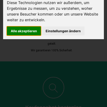
Diese Technologien nutzen wir außerdem, um
Ergebnisse zu messen, um zu verstehen, woher
unsere Besucher kommen oder um unsere Website
JETZT KOSTENLOSE BEWERTUNG
weiter zu entwickeln.
Kostenloses Angebot
für den Ankauf Ihres Autos inklusive der
Alle akzeptieren
Einstellungen ändern
Abholung, auf Wunsch sofort Geld. Ihre Daten werden nicht mit Dritten
geteilt.
Wir garantieren 100% Sicherheit.