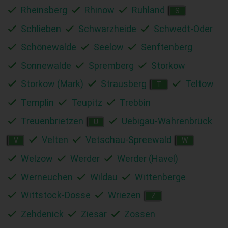
Rheinsberg
Rhinow
Ruhland
S
Schlieben
Schwarzheide
Schwedt-Oder
Schönewalde
Seelow
Senftenberg
Sonnewalde
Spremberg
Storkow
Storkow (Mark)
Strausberg
Teltow
T
Templin
Teupitz
Trebbin
Treuenbrietzen
Uebigau-Wahrenbrück
U
Velten
Vetschau-Spreewald
V
W
Welzow
Werder
Werder (Havel)
Werneuchen
Wildau
Wittenberge
Wittstock-Dosse
Wriezen
Z
Zehdenick
Ziesar
Zossen