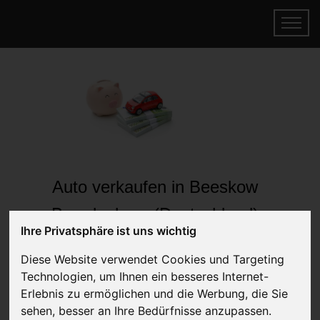
Auto verkaufen in Beeskow
Brandenburg (Deutschland)
Ihre Privatsphäre ist uns wichtig
Online Auto verkaufen & gratis abholen
lassen
Diese Website verwendet Cookies und Targeting
Auf Wunsch sofort Geld für Ihr Auto erhalten
Technologien, um Ihnen ein besseres Internet-
Erlebnis zu ermöglichen und die Werbung, die Sie
sehen, besser an Ihre Bedürfnisse anzupassen.