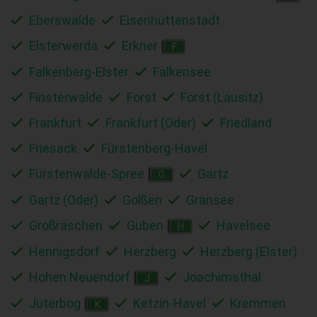
Eberswalde
Eisenhüttenstadt
Elsterwerda
Erkner
F
Falkenberg-Elster
Falkensee
Finsterwalde
Forst
Forst (Lausitz)
Frankfurt
Frankfurt (Oder)
Friedland
Friesack
Fürstenberg-Havel
Fürstenwalde-Spree
Gartz
G
Gartz (Oder)
Golßen
Gransee
Großräschen
Guben
Havelsee
H
Hennigsdorf
Herzberg
Herzberg (Elster)
Hohen Neuendorf
Joachimsthal
J
Jüterbog
Ketzin-Havel
Kremmen
K