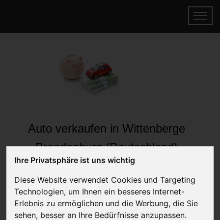
Auto verkaufen in Wittenberge
Brandenburg (Deutschland)
Ihre Privatsphäre ist uns wichtig
Online Auto verkaufen & gratis abholen
lassen
Diese Website verwendet Cookies und Targeting
Auf Wunsch sofort Geld für Ihr Auto erhalten
Technologien, um Ihnen ein besseres Internet-
Erlebnis zu ermöglichen und die Werbung, die Sie
sehen, besser an Ihre Bedürfnisse anzupassen.