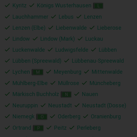
Kyritz
Königs Wusterhausen
L
Lauchhammer
Lebus
Lenzen
Lenzen (Elbe)
Liebenwalde
Lieberose
Lindow
Lindow (Mark)
Luckau
Luckenwalde
Ludwigsfelde
Lübben
Lübben (Spreewald)
Lübbenau-Spreewald
Lychen
Meyenburg
Mittenwalde
M
Mühlberg-Elbe
Müllrose
Müncheberg
Märkisch Buchholz
Nauen
N
Neuruppin
Neustadt
Neustadt (Dosse)
Niemegk
Oderberg
Oranienburg
O
Ortrand
Peitz
Perleberg
P