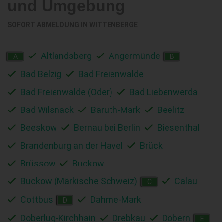
und Umgebung
SOFORT ABMELDUNG IN
WITTENBERGE
Altlandsberg
Angermünde
A
B
Bad Belzig
Bad Freienwalde
Bad Freienwalde (Oder)
Bad Liebenwerda
Bad Wilsnack
Baruth-Mark
Beelitz
Beeskow
Bernau bei Berlin
Biesenthal
Brandenburg an der Havel
Brück
Brüssow
Buckow
Buckow (Märkische Schweiz)
Calau
C
Cottbus
Dahme-Mark
D
Doberlug-Kirchhain
Drebkau
Döbern
E