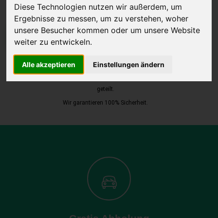
Diese Technologien nutzen wir außerdem, um
Ergebnisse zu messen, um zu verstehen, woher
unsere Besucher kommen oder um unsere Website
JETZT KOSTENLOSE BEWERTUNG
weiter zu entwickeln.
Kostenloses Angebot
für den Ankauf Ihres Autos inklusive der
Alle akzeptieren
Einstellungen ändern
Abholung, auf Wunsch sofort Geld. Ihre Daten werden nicht mit Dritten
geteilt.
Wir garantieren 100% Sicherheit.