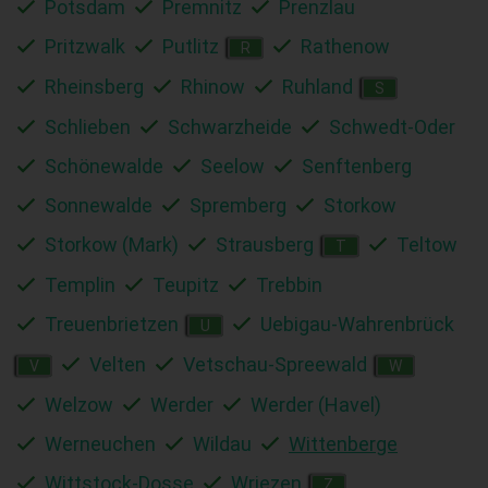
Potsdam
Premnitz
Prenzlau
Pritzwalk
Putlitz
Rathenow
R
Rheinsberg
Rhinow
Ruhland
S
Schlieben
Schwarzheide
Schwedt-Oder
Schönewalde
Seelow
Senftenberg
Sonnewalde
Spremberg
Storkow
Storkow (Mark)
Strausberg
Teltow
T
Templin
Teupitz
Trebbin
Treuenbrietzen
Uebigau-Wahrenbrück
U
Velten
Vetschau-Spreewald
V
W
Welzow
Werder
Werder (Havel)
Werneuchen
Wildau
Wittenberge
Wittstock-Dosse
Wriezen
Z