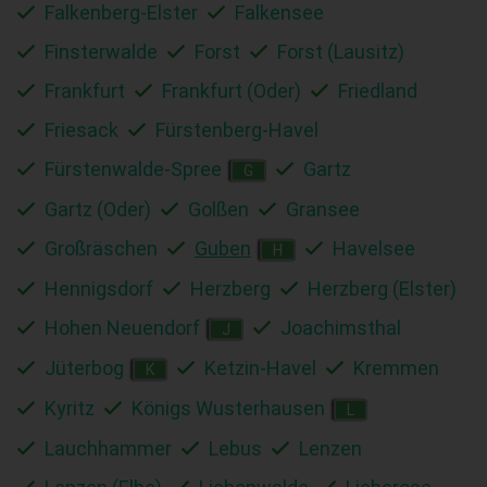
Falkenberg-Elster
Falkensee
Finsterwalde
Forst
Forst (Lausitz)
Frankfurt
Frankfurt (Oder)
Friedland
Friesack
Fürstenberg-Havel
Fürstenwalde-Spree
Gartz
G
Gartz (Oder)
Golßen
Gransee
Großräschen
Guben
Havelsee
H
Hennigsdorf
Herzberg
Herzberg (Elster)
Hohen Neuendorf
Joachimsthal
J
Jüterbog
Ketzin-Havel
Kremmen
K
Kyritz
Königs Wusterhausen
L
Lauchhammer
Lebus
Lenzen