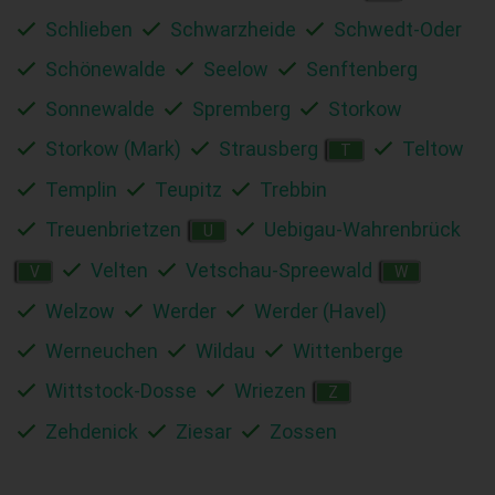
Schlieben
Schwarzheide
Schwedt-Oder
Schönewalde
Seelow
Senftenberg
Sonnewalde
Spremberg
Storkow
Storkow (Mark)
Strausberg
Teltow
T
Templin
Teupitz
Trebbin
Treuenbrietzen
Uebigau-Wahrenbrück
U
Velten
Vetschau-Spreewald
V
W
Welzow
Werder
Werder (Havel)
Werneuchen
Wildau
Wittenberge
Wittstock-Dosse
Wriezen
Z
Zehdenick
Ziesar
Zossen