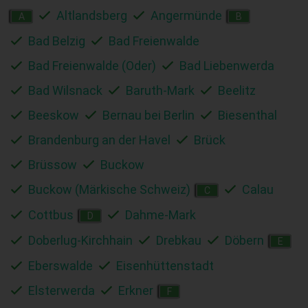
Altlandsberg
Angermünde
A
B
Bad Belzig
Bad Freienwalde
Bad Freienwalde (Oder)
Bad Liebenwerda
Bad Wilsnack
Baruth-Mark
Beelitz
Beeskow
Bernau bei Berlin
Biesenthal
Brandenburg an der Havel
Brück
Brüssow
Buckow
Buckow (Märkische Schweiz)
Calau
C
Cottbus
Dahme-Mark
D
Doberlug-Kirchhain
Drebkau
Döbern
E
Eberswalde
Eisenhüttenstadt
Elsterwerda
Erkner
F