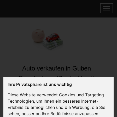
Auto verkaufen in Guben
Brandenburg (Deutschland)
Ihre Privatsphäre ist uns wichtig
Online Auto verkaufen & gratis abholen
lassen
Diese Website verwendet Cookies und Targeting
Auf Wunsch sofort Geld für Ihr Auto erhalten
Technologien, um Ihnen ein besseres Internet-
Erlebnis zu ermöglichen und die Werbung, die Sie
sehen, besser an Ihre Bedürfnisse anzupassen.