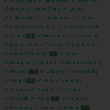
Lenzen (Elbe)
Liebenwalde
Lieberose
Lindow
Lindow (Mark)
Luckau
Luckenwalde
Ludwigsfelde
Lübben
Lübben (Spreewald)
Lübbenau-Spreewald
Lychen
Meyenburg
Mittenwalde
M
Mühlberg-Elbe
Müllrose
Müncheberg
Märkisch Buchholz
Nauen
N
Neuruppin
Neustadt
Neustadt (Dosse)
Niemegk
Oderberg
Oranienburg
O
Ortrand
Peitz
Perleberg
P
Potsdam
Premnitz
Prenzlau
Pritzwalk
Putlitz
Rathenow
R
Rheinsberg
Rhinow
Ruhland
S