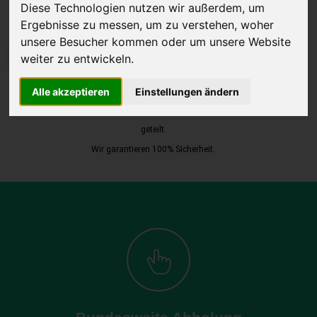
Diese Technologien nutzen wir außerdem, um
Ergebnisse zu messen, um zu verstehen, woher
unsere Besucher kommen oder um unsere Website
JETZT KOSTENLOSE BEWERTUNG
weiter zu entwickeln.
Kostenloses Angebot
für den Ankauf Ihres Autos inklusive der
Alle akzeptieren
Einstellungen ändern
Abholung, auf Wunsch sofort Geld. Ihre Daten werden nicht mit Dritten
geteilt.
Wir garantieren 100% Sicherheit.