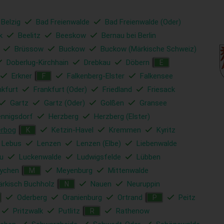
 Belzig
Bad Freienwalde
Bad Freienwalde (Oder)
k
Beelitz
Beeskow
Bernau bei Berlin
Brüssow
Buckow
Buckow (Märkische Schweiz)
Doberlug-Kirchhain
Drebkau
Döbern
E
Erkner
Falkenberg-Elster
Falkensee
F
nkfurt
Frankfurt (Oder)
Friedland
Friesack
Gartz
Gartz (Oder)
Golßen
Gransee
nnigsdorf
Herzberg
Herzberg (Elster)
erbog
Ketzin-Havel
Kremmen
Kyritz
K
Lebus
Lenzen
Lenzen (Elbe)
Liebenwalde
u
Luckenwalde
Ludwigsfelde
Lübben
ychen
Meyenburg
Mittenwalde
M
rkisch Buchholz
Nauen
Neuruppin
N
Oderberg
Oranienburg
Ortrand
Peitz
P
Pritzwalk
Putlitz
Rathenow
R