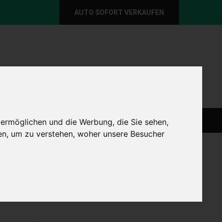
AUTO SOFORT VERKAUFEN
per E-Mail
Wir sind momentan erreichbar!
@autoabkauf.de
365 Tage von 8 - 22 Uhr
O VERKAUFEN EUROPAWEIT
AUTO VERKAUFEN
 ermöglichen und die Werbung, die Sie sehen,
en, um zu verstehen, woher unsere Besucher