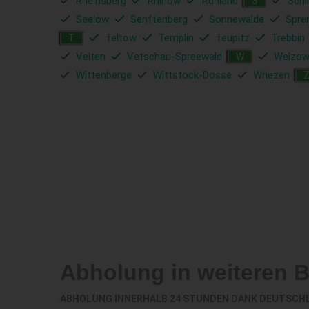
Rheinsberg
Rhinow
Ruhland
Schl
S
Seelow
Senftenberg
Sonnewalde
Spre
Teltow
Templin
Teupitz
Trebbin
T
Velten
Vetschau-Spreewald
Welzo
W
Wittenberge
Wittstock-Dosse
Wriezen
Abholung in weiteren 
ABHOLUNG INNERHALB 24 STUNDEN DANK DEUTSCH