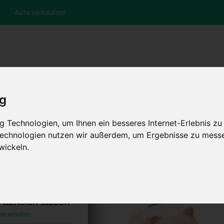
Auto verkaufen!
nfrage per Hotline
Anfrage per WhatsApp
Anfrage 
+49 (0)800-0044333
+49 (0)157 - 849 157 78
anfrage
ig
HOME
KONTAKT
ABLAUF
AUT
 Technologien, um Ihnen ein besseres Internet-Erlebnis zu
 Technologien nutzen wir außerdem, um Ergebnisse zu mess
wickeln.
og Brandenburg
)
s abholen lassen
to erhalten