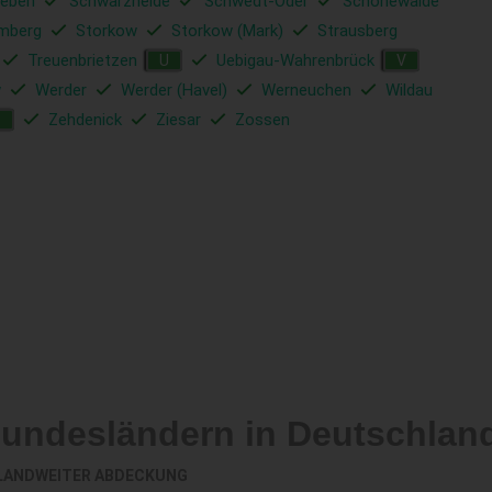
ieben
Schwarzheide
Schwedt-Oder
Schönewalde
mberg
Storkow
Storkow (Mark)
Strausberg
Treuenbrietzen
Uebigau-Wahrenbrück
U
V
w
Werder
Werder (Havel)
Werneuchen
Wildau
Zehdenick
Ziesar
Zossen
Z
Bundesländern in Deutschlan
LANDWEITER ABDECKUNG