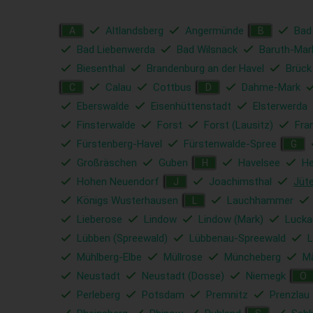
Altlandsberg
Angermünde
Bad
A
B
Bad Liebenwerda
Bad Wilsnack
Baruth-Mar
Biesenthal
Brandenburg an der Havel
Brück
Calau
Cottbus
Dahme-Mark
C
D
Eberswalde
Eisenhüttenstadt
Elsterwerda
Finsterwalde
Forst
Forst (Lausitz)
Fra
Fürstenberg-Havel
Fürstenwalde-Spree
G
Großräschen
Guben
Havelsee
He
H
Hohen Neuendorf
Joachimsthal
Jüt
J
Königs Wusterhausen
Lauchhammer
L
Lieberose
Lindow
Lindow (Mark)
Lucka
Lübben (Spreewald)
Lübbenau-Spreewald
L
Mühlberg-Elbe
Müllrose
Müncheberg
Mä
Neustadt
Neustadt (Dosse)
Niemegk
O
Perleberg
Potsdam
Premnitz
Prenzlau