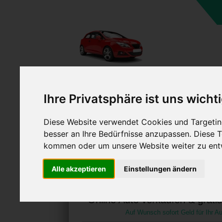
A
Ihre Privatsphäre ist uns wicht
Diese Website verwendet Cookies und Targeting
besser an Ihre Bedürfnisse anzupassen. Diese
kommen oder um unsere Website weiter zu ent
Auto verkaufen in Jüterb
Alle akzeptieren
Einstellungen ändern
(Deutschland
Online Auto verkaufen & grati
Auf Wunsch sofort Geld für Ihr Au