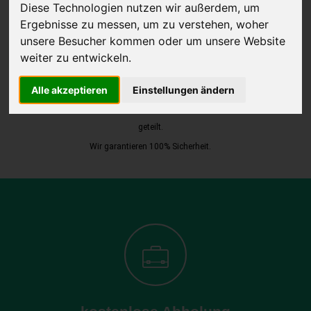
Diese Technologien nutzen wir außerdem, um
Ergebnisse zu messen, um zu verstehen, woher
unsere Besucher kommen oder um unsere Website
JETZT KOSTENLOSE BEWERTUNG
weiter zu entwickeln.
Kostenloses Angebot
für den Ankauf Ihres Autos inklusive der
Alle akzeptieren
Einstellungen ändern
Abholung, auf Wunsch sofort Geld. Ihre Daten werden nicht mit Dritten
geteilt.
Wir garantieren 100% Sicherheit.