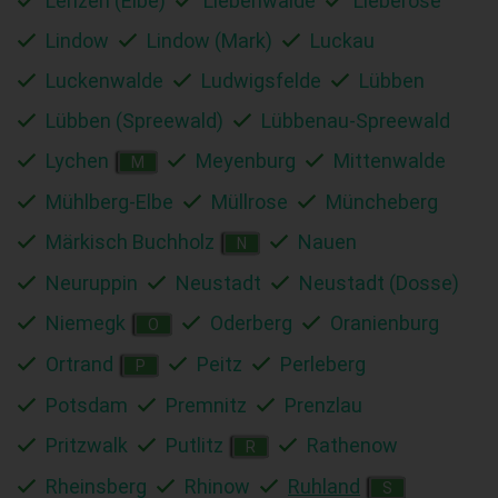
Lenzen (Elbe)
Liebenwalde
Lieberose
Lindow
Lindow (Mark)
Luckau
Luckenwalde
Ludwigsfelde
Lübben
Lübben (Spreewald)
Lübbenau-Spreewald
Lychen
Meyenburg
Mittenwalde
M
Mühlberg-Elbe
Müllrose
Müncheberg
Märkisch Buchholz
Nauen
N
Neuruppin
Neustadt
Neustadt (Dosse)
Niemegk
Oderberg
Oranienburg
O
Ortrand
Peitz
Perleberg
P
Potsdam
Premnitz
Prenzlau
Pritzwalk
Putlitz
Rathenow
R
Rheinsberg
Rhinow
Ruhland
S