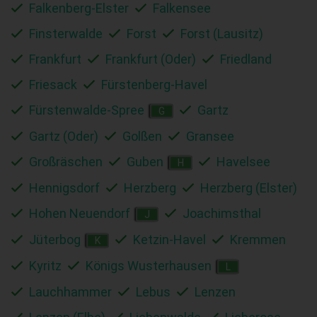
Falkenberg-Elster
Falkensee
Finsterwalde
Forst
Forst (Lausitz)
Frankfurt
Frankfurt (Oder)
Friedland
Friesack
Fürstenberg-Havel
Fürstenwalde-Spree
Gartz
G
Gartz (Oder)
Golßen
Gransee
Großräschen
Guben
Havelsee
H
Hennigsdorf
Herzberg
Herzberg (Elster)
Hohen Neuendorf
Joachimsthal
J
Jüterbog
Ketzin-Havel
Kremmen
K
Kyritz
Königs Wusterhausen
L
Lauchhammer
Lebus
Lenzen