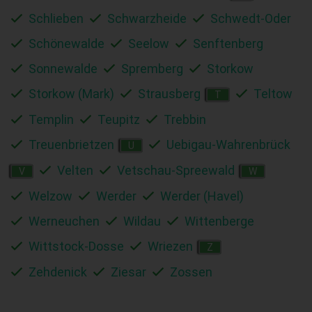
Schlieben
Schwarzheide
Schwedt-Oder
Schönewalde
Seelow
Senftenberg
Sonnewalde
Spremberg
Storkow
Storkow (Mark)
Strausberg
Teltow
T
Templin
Teupitz
Trebbin
Treuenbrietzen
Uebigau-Wahrenbrück
U
Velten
Vetschau-Spreewald
V
W
Welzow
Werder
Werder (Havel)
Werneuchen
Wildau
Wittenberge
Wittstock-Dosse
Wriezen
Z
Zehdenick
Ziesar
Zossen