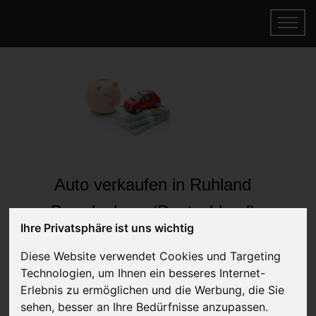
Auto verkaufen in Ruhland
Brandenburg (Deutschland)
Ihre Privatsphäre ist uns wichtig
Online Auto verkaufen & gratis abholen
lassen
Diese Website verwendet Cookies und Targeting
Auf Wunsch sofort Geld für Ihr Auto erhalten
Technologien, um Ihnen ein besseres Internet-
Erlebnis zu ermöglichen und die Werbung, die Sie
sehen, besser an Ihre Bedürfnisse anzupassen.