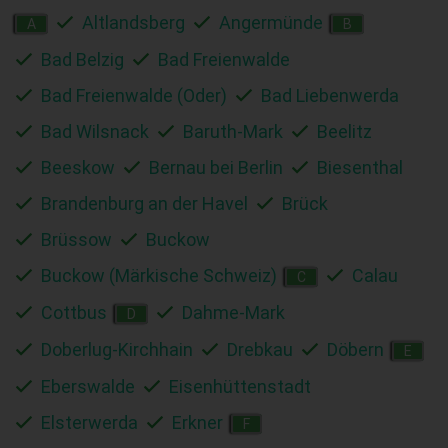
Altlandsberg
Angermünde
A
B
Bad Belzig
Bad Freienwalde
Bad Freienwalde (Oder)
Bad Liebenwerda
Bad Wilsnack
Baruth-Mark
Beelitz
Beeskow
Bernau bei Berlin
Biesenthal
Brandenburg an der Havel
Brück
Brüssow
Buckow
Buckow (Märkische Schweiz)
Calau
C
Cottbus
Dahme-Mark
D
Doberlug-Kirchhain
Drebkau
Döbern
E
Eberswalde
Eisenhüttenstadt
Elsterwerda
Erkner
F