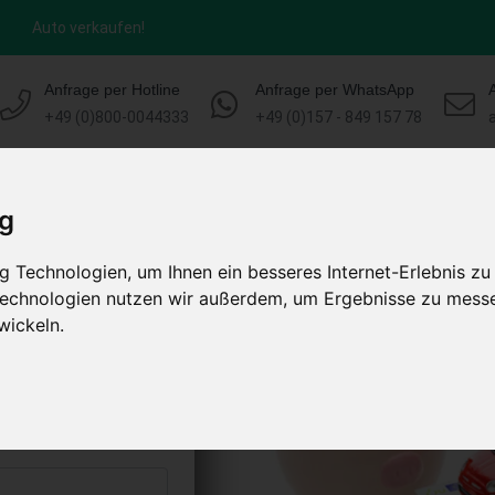
Auto verkaufen!
Anfrage per Hotline
Anfrage per WhatsApp
+49 (0)800-0044333
+49 (0)157 - 849 157 78
HOME
KONTAKT
ABLAUF
AUT
ig
 Technologien, um Ihnen ein besseres Internet-Erlebnis zu
 Brandenburg
 Technologien nutzen wir außerdem, um Ergebnisse zu mess
)
wickeln.
s abholen lassen
to erhalten