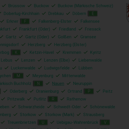
Brüssow
Buckow
Buckow (Märkische Schweiz)
Doberlug-Kirchhain
Drebkau
Döbern
E
Erkner
Falkenberg-Elster
Falkensee
F
nkfurt
Frankfurt (Oder)
Friedland
Friesack
Gartz
Gartz (Oder)
Golßen
Gransee
nnigsdorf
Herzberg
Herzberg (Elster)
erbog
Ketzin-Havel
Kremmen
Kyritz
K
Lebus
Lenzen
Lenzen (Elbe)
Liebenwalde
u
Luckenwalde
Ludwigsfelde
Lübben
ychen
Meyenburg
Mittenwalde
M
rkisch Buchholz
Nauen
Neuruppin
N
Oderberg
Oranienburg
Ortrand
Peitz
P
Pritzwalk
Putlitz
Rathenow
R
ieben
Schwarzheide
Schwedt-Oder
Schönewalde
mberg
Storkow
Storkow (Mark)
Strausberg
Treuenbrietzen
Uebigau-Wahrenbrück
U
V