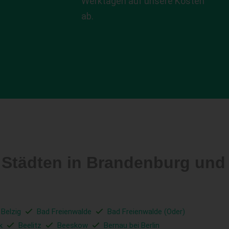
Werktagen auf unsere Kosten
ab.
n Städten in Brandenburg un
 Belzig
Bad Freienwalde
Bad Freienwalde (Oder)
k
Beelitz
Beeskow
Bernau bei Berlin