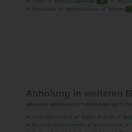
Velten
Vetschau-Spreewald
Welzo
W
Wittenberge
Wittstock-Dosse
Wriezen
Abholung in weiteren 
ABHOLUNG INNERHALB 24 STUNDEN DANK DEUTSCH
Baden-Württemberg
Bayern
Berlin
Bra
Mecklenburg-Vorpommern
Niedersachsen