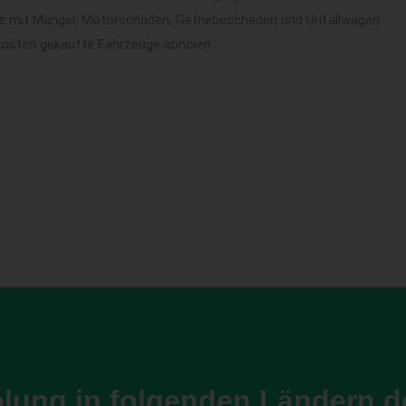
ge mit Mängel, Motorschaden, Getriebeschaden und Unfallwagen
kosten gekaufte Fahrzeuge abholen
lung in folgenden Ländern d