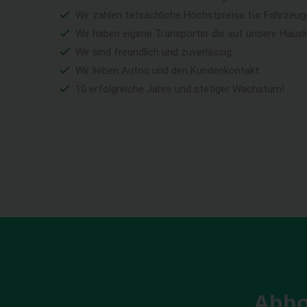
Wir zahlen tatsächliche Höchstpreise für Fahrzeu
Wir haben eigene Transporter die auf unsere Haus
Wir sind freundlich und zuverlässig
Wir lieben Autos und den Kundenkontakt
10 erfolgreiche Jahre und stetiger Wachstum!
Abho