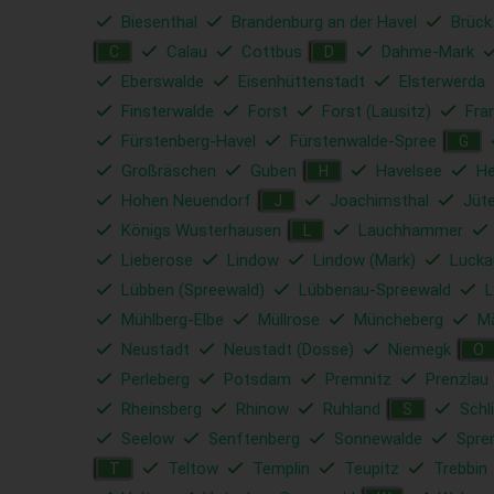
Biesenthal
Brandenburg an der Havel
Brück
Calau
Cottbus
Dahme-Mark
C
D
Eberswalde
Eisenhüttenstadt
Elsterwerda
Finsterwalde
Forst
Forst (Lausitz)
Fra
Fürstenberg-Havel
Fürstenwalde-Spree
G
Großräschen
Guben
Havelsee
He
H
Hohen Neuendorf
Joachimsthal
Jüt
J
Königs Wusterhausen
Lauchhammer
L
Lieberose
Lindow
Lindow (Mark)
Lucka
Lübben (Spreewald)
Lübbenau-Spreewald
L
Mühlberg-Elbe
Müllrose
Müncheberg
Mä
Neustadt
Neustadt (Dosse)
Niemegk
O
Perleberg
Potsdam
Premnitz
Prenzlau
Rheinsberg
Rhinow
Ruhland
Schl
S
Seelow
Senftenberg
Sonnewalde
Spre
Teltow
Templin
Teupitz
Trebbin
T