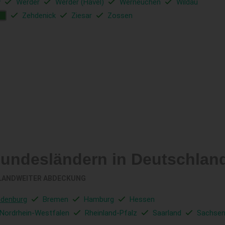
w
Werder
Werder (Havel)
Werneuchen
Wildau
Zehdenick
Ziesar
Zossen
Z
Bundesländern in Deutschlan
LANDWEITER ABDECKUNG
ndenburg
Bremen
Hamburg
Hessen
Nordrhein-Westfalen
Rheinland-Pfalz
Saarland
Sachse