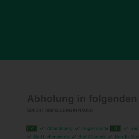
Abholung in folgende
SOFORT ABMELDUNG IN
NAUEN
Altlandsberg
Angermünde
Bad
A
B
Bad Liebenwerda
Bad Wilsnack
Baruth-Mar