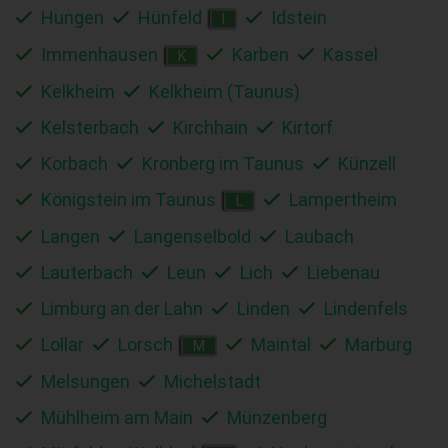
Hungen
Hünfeld
Idstein
I
Immenhausen
Karben
Kassel
K
Kelkheim
Kelkheim (Taunus)
Kelsterbach
Kirchhain
Kirtorf
Korbach
Kronberg im Taunus
Künzell
Königstein im Taunus
Lampertheim
L
Langen
Langenselbold
Laubach
Lauterbach
Leun
Lich
Liebenau
Limburg an der Lahn
Linden
Lindenfels
Lollar
Lorsch
Maintal
Marburg
M
Melsungen
Michelstadt
Mühlheim am Main
Münzenberg