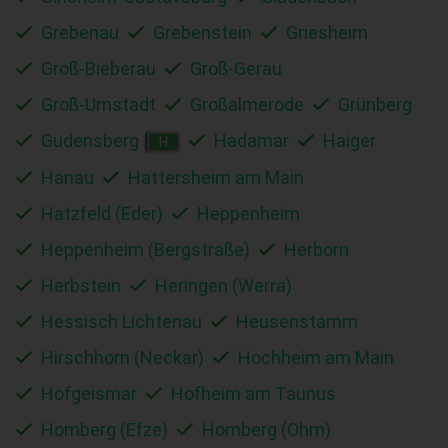
Grebenau
Grebenstein
Griesheim
Groß-Bieberau
Groß-Gerau
Groß-Umstadt
Großalmerode
Grünberg
Gudensberg
Hadamar
Haiger
H
Hanau
Hattersheim am Main
Hatzfeld (Eder)
Heppenheim
Heppenheim (Bergstraße)
Herborn
Herbstein
Heringen (Werra)
Hessisch Lichtenau
Heusenstamm
Hirschhorn (Neckar)
Hochheim am Main
Hofgeismar
Hofheim am Taunus
Homberg (Efze)
Homberg (Ohm)