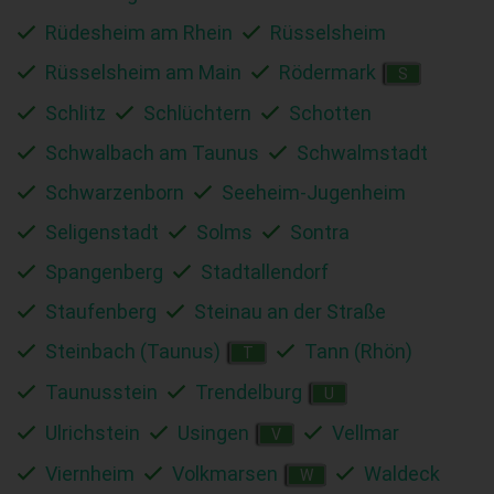
Rüdesheim am Rhein
Rüsselsheim
Rüsselsheim am Main
Rödermark
S
Schlitz
Schlüchtern
Schotten
Schwalbach am Taunus
Schwalmstadt
Schwarzenborn
Seeheim-Jugenheim
Seligenstadt
Solms
Sontra
Spangenberg
Stadtallendorf
Staufenberg
Steinau an der Straße
Steinbach (Taunus)
Tann (Rhön)
T
Taunusstein
Trendelburg
U
Ulrichstein
Usingen
Vellmar
V
Viernheim
Volkmarsen
Waldeck
W