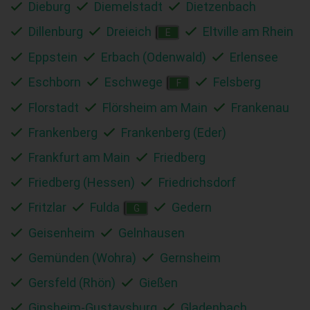
Dieburg
Diemelstadt
Dietzenbach
Dillenburg
Dreieich
Eltville am Rhein
E
Eppstein
Erbach (Odenwald)
Erlensee
Eschborn
Eschwege
Felsberg
F
Florstadt
Flörsheim am Main
Frankenau
Frankenberg
Frankenberg (Eder)
Frankfurt am Main
Friedberg
Friedberg (Hessen)
Friedrichsdorf
Fritzlar
Fulda
Gedern
G
Geisenheim
Gelnhausen
Gemünden (Wohra)
Gernsheim
Gersfeld (Rhön)
Gießen
Ginsheim-Gustavsburg
Gladenbach