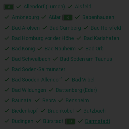
Allendorf (Lumda)
Alsfeld
A
Amöneburg
Aßlar
Babenhausen
B
Bad Arolsen
Bad Camberg
Bad Hersfeld
Bad Homburg vor der Höhe
Bad Karlshafen
Bad König
Bad Nauheim
Bad Orb
Bad Schwalbach
Bad Soden am Taunus
Bad Soden-Salmünster
Bad Sooden-Allendorf
Bad Vilbel
Bad Wildungen
Battenberg (Eder)
Baunatal
Bebra
Bensheim
Biedenkopf
Bruchköbel
Butzbach
Büdingen
Bürstadt
Darmstadt
D