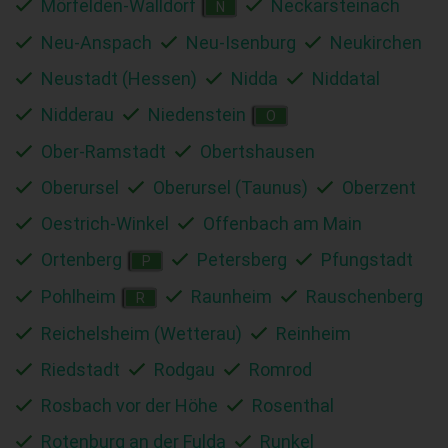
Mörfelden-Walldorf
Neckarsteinach
N
Neu-Anspach
Neu-Isenburg
Neukirchen
Neustadt (Hessen)
Nidda
Niddatal
Nidderau
Niedenstein
O
Ober-Ramstadt
Obertshausen
Oberursel
Oberursel (Taunus)
Oberzent
Oestrich-Winkel
Offenbach am Main
Ortenberg
Petersberg
Pfungstadt
P
Pohlheim
Raunheim
Rauschenberg
R
Reichelsheim (Wetterau)
Reinheim
Riedstadt
Rodgau
Romrod
Rosbach vor der Höhe
Rosenthal
Rotenburg an der Fulda
Runkel