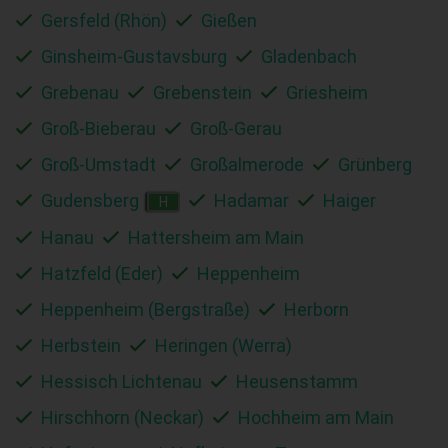
Gersfeld (Rhön)
Gießen
Ginsheim-Gustavsburg
Gladenbach
Grebenau
Grebenstein
Griesheim
Groß-Bieberau
Groß-Gerau
Groß-Umstadt
Großalmerode
Grünberg
Gudensberg
Hadamar
Haiger
H
Hanau
Hattersheim am Main
Hatzfeld (Eder)
Heppenheim
Heppenheim (Bergstraße)
Herborn
Herbstein
Heringen (Werra)
Hessisch Lichtenau
Heusenstamm
Hirschhorn (Neckar)
Hochheim am Main