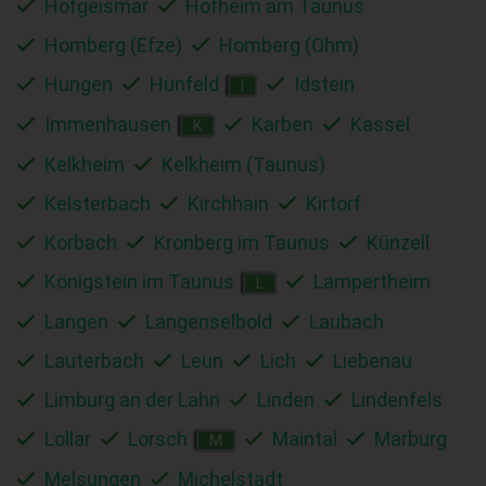
Hofgeismar
Hofheim am Taunus
Homberg (Efze)
Homberg (Ohm)
Hungen
Hünfeld
Idstein
I
Immenhausen
Karben
Kassel
K
Kelkheim
Kelkheim (Taunus)
Kelsterbach
Kirchhain
Kirtorf
Korbach
Kronberg im Taunus
Künzell
Königstein im Taunus
Lampertheim
L
Langen
Langenselbold
Laubach
Lauterbach
Leun
Lich
Liebenau
Limburg an der Lahn
Linden
Lindenfels
Lollar
Lorsch
Maintal
Marburg
M
Melsungen
Michelstadt