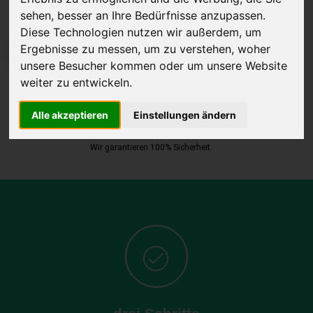
sehen, besser an Ihre Bedürfnisse anzupassen.
Diese Technologien nutzen wir außerdem, um
Ergebnisse zu messen, um zu verstehen, woher
JETZT KOSTENLOSE BEWERTUNG
unsere Besucher kommen oder um unsere Website
weiter zu entwickeln.
Kostenloses Angebot
für den Ankauf Ihres Autos inklusive der
Abholung, auf Wunsch sofort Geld. Ihre Daten werden nicht mit Dritten
Alle akzeptieren
Einstellungen ändern
geteilt.
Wir garantieren 100% Sicherheit.