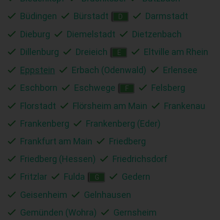
Büdingen
Bürstadt
Darmstadt
D
Dieburg
Diemelstadt
Dietzenbach
Dillenburg
Dreieich
Eltville am Rhein
E
Eppstein
Erbach (Odenwald)
Erlensee
Eschborn
Eschwege
Felsberg
F
Florstadt
Flörsheim am Main
Frankenau
Frankenberg
Frankenberg (Eder)
Frankfurt am Main
Friedberg
Friedberg (Hessen)
Friedrichsdorf
Fritzlar
Fulda
Gedern
G
Geisenheim
Gelnhausen
Gemünden (Wohra)
Gernsheim