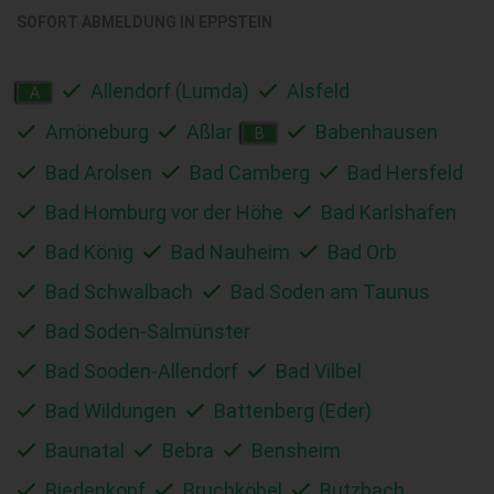
SOFORT ABMELDUNG IN
EPPSTEIN
Allendorf (Lumda)
Alsfeld
A
Amöneburg
Aßlar
Babenhausen
B
Bad Arolsen
Bad Camberg
Bad Hersfeld
Bad Homburg vor der Höhe
Bad Karlshafen
Bad König
Bad Nauheim
Bad Orb
Bad Schwalbach
Bad Soden am Taunus
Bad Soden-Salmünster
Bad Sooden-Allendorf
Bad Vilbel
Bad Wildungen
Battenberg (Eder)
Baunatal
Bebra
Bensheim
Biedenkopf
Bruchköbel
Butzbach