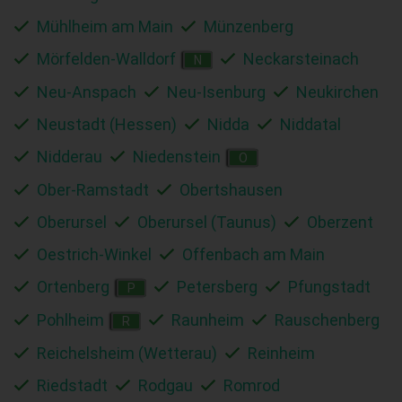
Mühlheim am Main
Münzenberg
Mörfelden-Walldorf
Neckarsteinach
N
Neu-Anspach
Neu-Isenburg
Neukirchen
Neustadt (Hessen)
Nidda
Niddatal
Nidderau
Niedenstein
O
Ober-Ramstadt
Obertshausen
Oberursel
Oberursel (Taunus)
Oberzent
Oestrich-Winkel
Offenbach am Main
Ortenberg
Petersberg
Pfungstadt
P
Pohlheim
Raunheim
Rauschenberg
R
Reichelsheim (Wetterau)
Reinheim
Riedstadt
Rodgau
Romrod