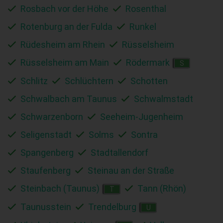
Rosbach vor der Höhe
Rosenthal
Rotenburg an der Fulda
Runkel
Rüdesheim am Rhein
Rüsselsheim
Rüsselsheim am Main
Rödermark
S
Schlitz
Schlüchtern
Schotten
Schwalbach am Taunus
Schwalmstadt
Schwarzenborn
Seeheim-Jugenheim
Seligenstadt
Solms
Sontra
Spangenberg
Stadtallendorf
Staufenberg
Steinau an der Straße
Steinbach (Taunus)
Tann (Rhön)
T
Taunusstein
Trendelburg
U