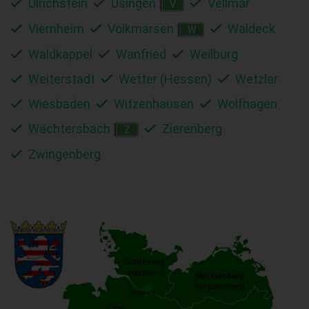
Ulrichstein
Usingen
Vellmar
V
Viernheim
Volkmarsen
Waldeck
W
Waldkappel
Wanfried
Weilburg
Weiterstadt
Wetter (Hessen)
Wetzlar
Wiesbaden
Witzenhausen
Wolfhagen
Wächtersbach
Zierenberg
Z
Zwingenberg