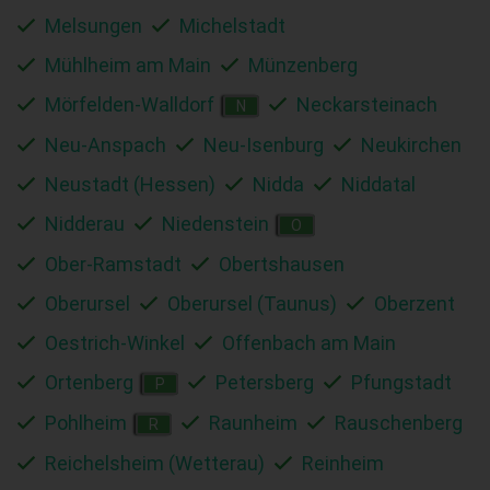
Melsungen
Michelstadt
Mühlheim am Main
Münzenberg
Mörfelden-Walldorf
Neckarsteinach
N
Neu-Anspach
Neu-Isenburg
Neukirchen
Neustadt (Hessen)
Nidda
Niddatal
Nidderau
Niedenstein
O
Ober-Ramstadt
Obertshausen
Oberursel
Oberursel (Taunus)
Oberzent
Oestrich-Winkel
Offenbach am Main
Ortenberg
Petersberg
Pfungstadt
P
Pohlheim
Raunheim
Rauschenberg
R
Reichelsheim (Wetterau)
Reinheim