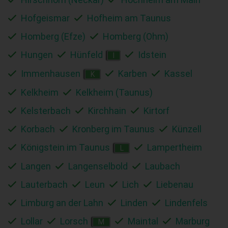
Hofgeismar
Hofheim am Taunus
Homberg (Efze)
Homberg (Ohm)
Hungen
Hünfeld
Idstein
I
Immenhausen
Karben
Kassel
K
Kelkheim
Kelkheim (Taunus)
Kelsterbach
Kirchhain
Kirtorf
Korbach
Kronberg im Taunus
Künzell
Königstein im Taunus
Lampertheim
L
Langen
Langenselbold
Laubach
Lauterbach
Leun
Lich
Liebenau
Limburg an der Lahn
Linden
Lindenfels
Lollar
Lorsch
Maintal
Marburg
M