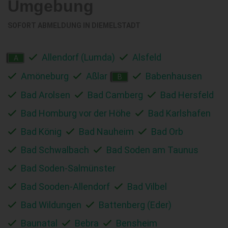
Umgebung
SOFORT ABMELDUNG IN
DIEMELSTADT
Allendorf (Lumda)
Alsfeld
A
Amöneburg
Aßlar
Babenhausen
B
Bad Arolsen
Bad Camberg
Bad Hersfeld
Bad Homburg vor der Höhe
Bad Karlshafen
Bad König
Bad Nauheim
Bad Orb
Bad Schwalbach
Bad Soden am Taunus
Bad Soden-Salmünster
Bad Sooden-Allendorf
Bad Vilbel
Bad Wildungen
Battenberg (Eder)
Baunatal
Bebra
Bensheim