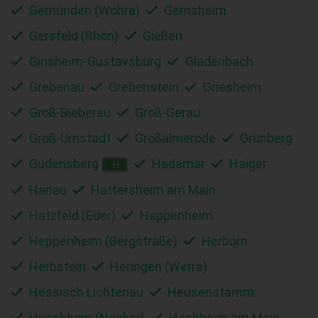
Gemünden (Wohra)
Gernsheim
Gersfeld (Rhön)
Gießen
Ginsheim-Gustavsburg
Gladenbach
Grebenau
Grebenstein
Griesheim
Groß-Bieberau
Groß-Gerau
Groß-Umstadt
Großalmerode
Grünberg
Gudensberg
Hadamar
Haiger
H
Hanau
Hattersheim am Main
Hatzfeld (Eder)
Heppenheim
Heppenheim (Bergstraße)
Herborn
Herbstein
Heringen (Werra)
Hessisch Lichtenau
Heusenstamm
Hirschhorn (Neckar)
Hochheim am Main