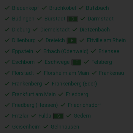
Biedenkopf
Bruchköbel
Butzbach
Büdingen
Bürstadt
Darmstadt
D
Dieburg
Diemelstadt
Dietzenbach
Dillenburg
Dreieich
Eltville am Rhein
E
Eppstein
Erbach (Odenwald)
Erlensee
Eschborn
Eschwege
Felsberg
F
Florstadt
Flörsheim am Main
Frankenau
Frankenberg
Frankenberg (Eder)
Frankfurt am Main
Friedberg
Friedberg (Hessen)
Friedrichsdorf
Fritzlar
Fulda
Gedern
G
Geisenheim
Gelnhausen