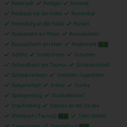
Riedstadt
Rodgau
Romrod
Rosbach vor der Höhe
Rosenthal
Rotenburg an der Fulda
Runkel
Rüdesheim am Rhein
Rüsselsheim
Rüsselsheim am Main
Rödermark
S
Schlitz
Schlüchtern
Schotten
Schwalbach am Taunus
Schwalmstadt
Schwarzenborn
Seeheim-Jugenheim
Seligenstadt
Solms
Sontra
Spangenberg
Stadtallendorf
Staufenberg
Steinau an der Straße
Steinbach (Taunus)
Tann (Rhön)
T
Taunusstein
Trendelburg
U