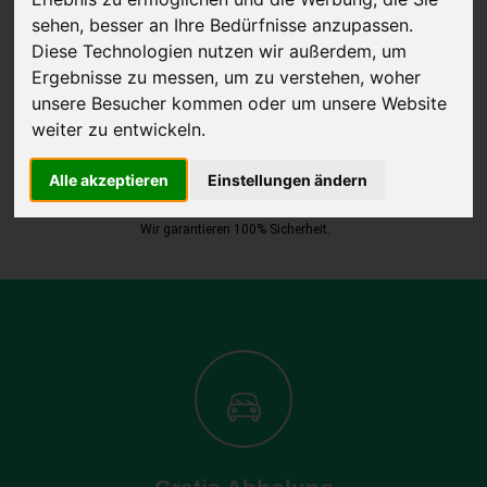
sehen, besser an Ihre Bedürfnisse anzupassen.
Diese Technologien nutzen wir außerdem, um
Ergebnisse zu messen, um zu verstehen, woher
JETZT KOSTENLOSE BEWERTUNG
unsere Besucher kommen oder um unsere Website
weiter zu entwickeln.
Kostenloses Angebot
für den Ankauf Ihres Autos inklusive der
Abholung, auf Wunsch sofort Geld. Ihre Daten werden nicht mit Dritten
Alle akzeptieren
Einstellungen ändern
geteilt.
Wir garantieren 100% Sicherheit.