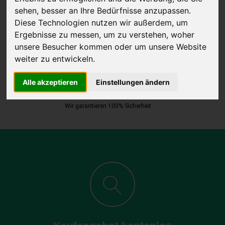
sehen, besser an Ihre Bedürfnisse anzupassen.
Diese Technologien nutzen wir außerdem, um
Ergebnisse zu messen, um zu verstehen, woher
JETZT KOSTENLOSE BEWERTUNG
unsere Besucher kommen oder um unsere Website
weiter zu entwickeln.
Kostenloses Angebot
für den Ankauf Ihres Autos inklusive der
Abholung, auf Wunsch sofort Geld. Ihre Daten werden nicht mit Dritten
Alle akzeptieren
Einstellungen ändern
geteilt.
Wir garantieren 100% Sicherheit.