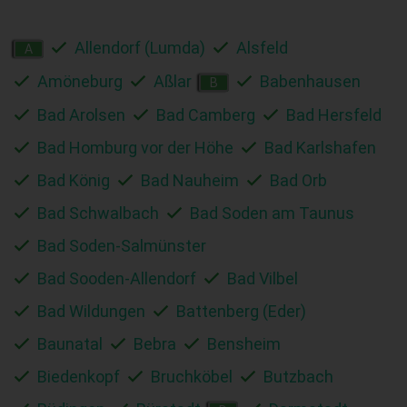
Allendorf (Lumda)
Alsfeld
A
Amöneburg
Aßlar
Babenhausen
B
Bad Arolsen
Bad Camberg
Bad Hersfeld
Bad Homburg vor der Höhe
Bad Karlshafen
Bad König
Bad Nauheim
Bad Orb
Bad Schwalbach
Bad Soden am Taunus
Bad Soden-Salmünster
Bad Sooden-Allendorf
Bad Vilbel
Bad Wildungen
Battenberg (Eder)
Baunatal
Bebra
Bensheim
Biedenkopf
Bruchköbel
Butzbach