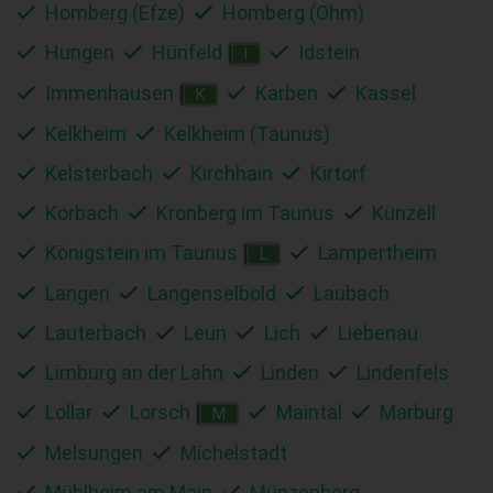
Homberg (Efze)
Homberg (Ohm)
Hungen
Hünfeld
Idstein
I
Immenhausen
Karben
Kassel
K
Kelkheim
Kelkheim (Taunus)
Kelsterbach
Kirchhain
Kirtorf
Korbach
Kronberg im Taunus
Künzell
Königstein im Taunus
Lampertheim
L
Langen
Langenselbold
Laubach
Lauterbach
Leun
Lich
Liebenau
Limburg an der Lahn
Linden
Lindenfels
Lollar
Lorsch
Maintal
Marburg
M
Melsungen
Michelstadt
Mühlheim am Main
Münzenberg