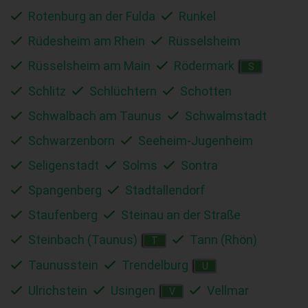
Rotenburg an der Fulda
Runkel
Rüdesheim am Rhein
Rüsselsheim
Rüsselsheim am Main
Rödermark
S
Schlitz
Schlüchtern
Schotten
Schwalbach am Taunus
Schwalmstadt
Schwarzenborn
Seeheim-Jugenheim
Seligenstadt
Solms
Sontra
Spangenberg
Stadtallendorf
Staufenberg
Steinau an der Straße
Steinbach (Taunus)
Tann (Rhön)
T
Taunusstein
Trendelburg
U
Ulrichstein
Usingen
Vellmar
V