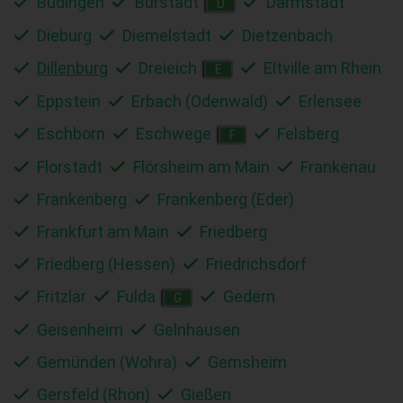
Büdingen
Bürstadt
Darmstadt
D
Dieburg
Diemelstadt
Dietzenbach
Dillenburg
Dreieich
Eltville am Rhein
E
Eppstein
Erbach (Odenwald)
Erlensee
Eschborn
Eschwege
Felsberg
F
Florstadt
Flörsheim am Main
Frankenau
Frankenberg
Frankenberg (Eder)
Frankfurt am Main
Friedberg
Friedberg (Hessen)
Friedrichsdorf
Fritzlar
Fulda
Gedern
G
Geisenheim
Gelnhausen
Gemünden (Wohra)
Gernsheim
Gersfeld (Rhön)
Gießen