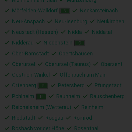
Mörfelden-Walldorf
Neckarsteinach
N
Neu-Anspach
Neu-Isenburg
Neukirchen
Neustadt (Hessen)
Nidda
Niddatal
Nidderau
Niedenstein
O
Ober-Ramstadt
Obertshausen
Oberursel
Oberursel (Taunus)
Oberzent
Oestrich-Winkel
Offenbach am Main
Ortenberg
Petersberg
Pfungstadt
P
Pohlheim
Raunheim
Rauschenberg
R
Reichelsheim (Wetterau)
Reinheim
Riedstadt
Rodgau
Romrod
Rosbach vor der Höhe
Rosenthal