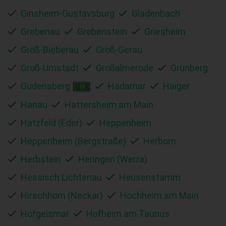
Ginsheim-Gustavsburg
Gladenbach
Grebenau
Grebenstein
Griesheim
Groß-Bieberau
Groß-Gerau
Groß-Umstadt
Großalmerode
Grünberg
Gudensberg
Hadamar
Haiger
H
Hanau
Hattersheim am Main
Hatzfeld (Eder)
Heppenheim
Heppenheim (Bergstraße)
Herborn
Herbstein
Heringen (Werra)
Hessisch Lichtenau
Heusenstamm
Hirschhorn (Neckar)
Hochheim am Main
Hofgeismar
Hofheim am Taunus