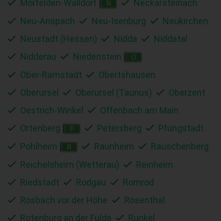
Mörfelden-Walldorf
Neckarsteinach
N
Neu-Anspach
Neu-Isenburg
Neukirchen
Neustadt (Hessen)
Nidda
Niddatal
Nidderau
Niedenstein
O
Ober-Ramstadt
Obertshausen
Oberursel
Oberursel (Taunus)
Oberzent
Oestrich-Winkel
Offenbach am Main
Ortenberg
Petersberg
Pfungstadt
P
Pohlheim
Raunheim
Rauschenberg
R
Reichelsheim (Wetterau)
Reinheim
Riedstadt
Rodgau
Romrod
Rosbach vor der Höhe
Rosenthal
Rotenburg an der Fulda
Runkel