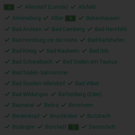
Allendorf (Lumda)
Alsfeld
A
Amöneburg
Aßlar
Babenhausen
B
Bad Arolsen
Bad Camberg
Bad Hersfeld
Bad Homburg vor der Höhe
Bad Karlshafen
Bad König
Bad Nauheim
Bad Orb
Bad Schwalbach
Bad Soden am Taunus
Bad Soden-Salmünster
Bad Sooden-Allendorf
Bad Vilbel
Bad Wildungen
Battenberg (Eder)
Baunatal
Bebra
Bensheim
Biedenkopf
Bruchköbel
Butzbach
Büdingen
Bürstadt
Darmstadt
D