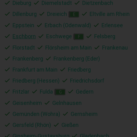
Dieburg
Diemelstadt
Dietzenbach
Dillenburg
Dreieich
Eltville am Rhein
E
Eppstein
Erbach (Odenwald)
Erlensee
Eschborn
Eschwege
Felsberg
F
Florstadt
Flörsheim am Main
Frankenau
Frankenberg
Frankenberg (Eder)
Frankfurt am Main
Friedberg
Friedberg (Hessen)
Friedrichsdorf
Fritzlar
Fulda
Gedern
G
Geisenheim
Gelnhausen
Gemünden (Wohra)
Gernsheim
Gersfeld (Rhön)
Gießen
Ginsheim-Gustavsburg
Gladenbach