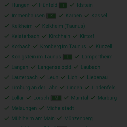
Hungen
Hünfeld
Idstein
I
Immenhausen
Karben
Kassel
K
Kelkheim
Kelkheim (Taunus)
Kelsterbach
Kirchhain
Kirtorf
Korbach
Kronberg im Taunus
Künzell
Königstein im Taunus
Lampertheim
L
Langen
Langenselbold
Laubach
Lauterbach
Leun
Lich
Liebenau
Limburg an der Lahn
Linden
Lindenfels
Lollar
Lorsch
Maintal
Marburg
M
Melsungen
Michelstadt
Mühlheim am Main
Münzenberg