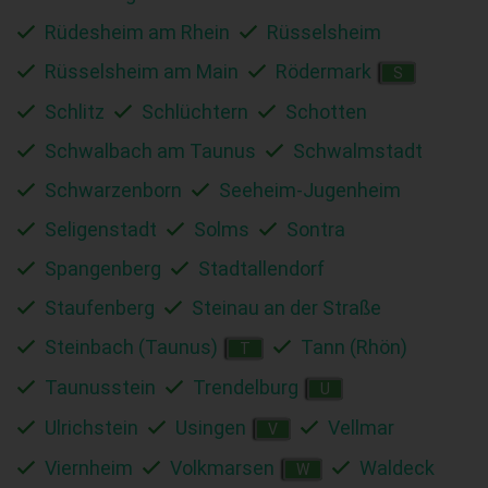
Rüdesheim am Rhein
Rüsselsheim
Rüsselsheim am Main
Rödermark
S
Schlitz
Schlüchtern
Schotten
Schwalbach am Taunus
Schwalmstadt
Schwarzenborn
Seeheim-Jugenheim
Seligenstadt
Solms
Sontra
Spangenberg
Stadtallendorf
Staufenberg
Steinau an der Straße
Steinbach (Taunus)
Tann (Rhön)
T
Taunusstein
Trendelburg
U
Ulrichstein
Usingen
Vellmar
V
Viernheim
Volkmarsen
Waldeck
W