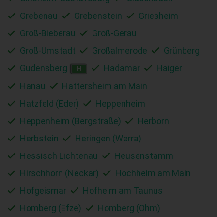
Grebenau
Grebenstein
Griesheim
Groß-Bieberau
Groß-Gerau
Groß-Umstadt
Großalmerode
Grünberg
Gudensberg
Hadamar
Haiger
H
Hanau
Hattersheim am Main
Hatzfeld (Eder)
Heppenheim
Heppenheim (Bergstraße)
Herborn
Herbstein
Heringen (Werra)
Hessisch Lichtenau
Heusenstamm
Hirschhorn (Neckar)
Hochheim am Main
Hofgeismar
Hofheim am Taunus
Homberg (Efze)
Homberg (Ohm)