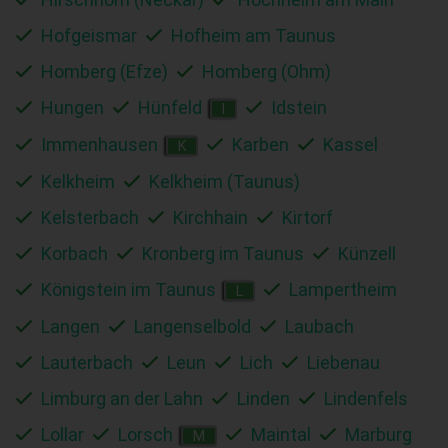
Hofgeismar
Hofheim am Taunus
Homberg (Efze)
Homberg (Ohm)
Hungen
Hünfeld
Idstein
I
Immenhausen
Karben
Kassel
K
Kelkheim
Kelkheim (Taunus)
Kelsterbach
Kirchhain
Kirtorf
Korbach
Kronberg im Taunus
Künzell
Königstein im Taunus
Lampertheim
L
Langen
Langenselbold
Laubach
Lauterbach
Leun
Lich
Liebenau
Limburg an der Lahn
Linden
Lindenfels
Lollar
Lorsch
Maintal
Marburg
M