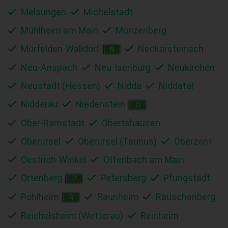
Melsungen
Michelstadt
Mühlheim am Main
Münzenberg
Mörfelden-Walldorf
Neckarsteinach
N
Neu-Anspach
Neu-Isenburg
Neukirchen
Neustadt (Hessen)
Nidda
Niddatal
Nidderau
Niedenstein
O
Ober-Ramstadt
Obertshausen
Oberursel
Oberursel (Taunus)
Oberzent
Oestrich-Winkel
Offenbach am Main
Ortenberg
Petersberg
Pfungstadt
P
Pohlheim
Raunheim
Rauschenberg
R
Reichelsheim (Wetterau)
Reinheim