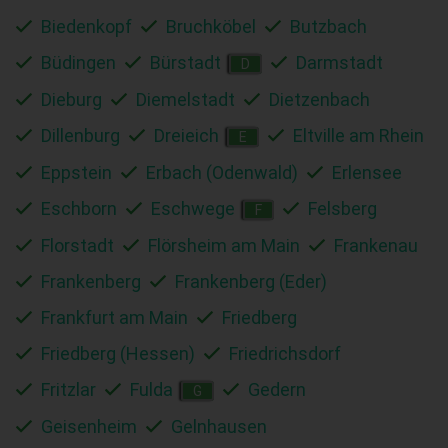
Biedenkopf
Bruchköbel
Butzbach
Büdingen
Bürstadt
Darmstadt
D
Dieburg
Diemelstadt
Dietzenbach
Dillenburg
Dreieich
Eltville am Rhein
E
Eppstein
Erbach (Odenwald)
Erlensee
Eschborn
Eschwege
Felsberg
F
Florstadt
Flörsheim am Main
Frankenau
Frankenberg
Frankenberg (Eder)
Frankfurt am Main
Friedberg
Friedberg (Hessen)
Friedrichsdorf
Fritzlar
Fulda
Gedern
G
Geisenheim
Gelnhausen