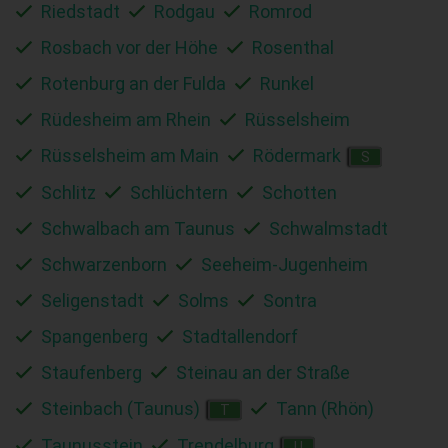
Riedstadt
Rodgau
Romrod
Rosbach vor der Höhe
Rosenthal
Rotenburg an der Fulda
Runkel
Rüdesheim am Rhein
Rüsselsheim
Rüsselsheim am Main
Rödermark
S
Schlitz
Schlüchtern
Schotten
Schwalbach am Taunus
Schwalmstadt
Schwarzenborn
Seeheim-Jugenheim
Seligenstadt
Solms
Sontra
Spangenberg
Stadtallendorf
Staufenberg
Steinau an der Straße
Steinbach (Taunus)
Tann (Rhön)
T
Taunusstein
Trendelburg
U