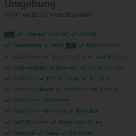
Umgebung
SOFORT ABMELDUNG IN
GERSFELD (RHÖN)
Allendorf (Lumda)
Alsfeld
A
Amöneburg
Aßlar
Babenhausen
B
Bad Arolsen
Bad Camberg
Bad Hersfeld
Bad Homburg vor der Höhe
Bad Karlshafen
Bad König
Bad Nauheim
Bad Orb
Bad Schwalbach
Bad Soden am Taunus
Bad Soden-Salmünster
Bad Sooden-Allendorf
Bad Vilbel
Bad Wildungen
Battenberg (Eder)
Baunatal
Bebra
Bensheim