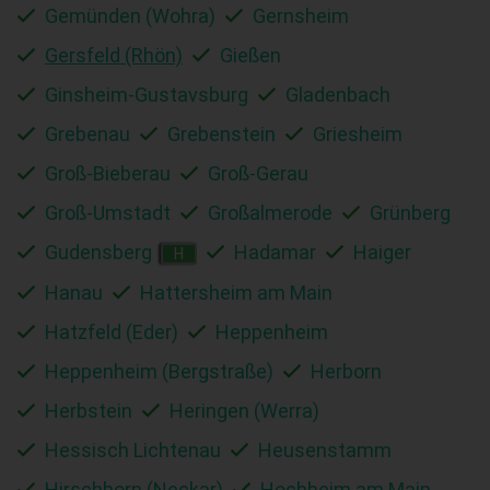
Gemünden (Wohra)
Gernsheim
Gersfeld (Rhön)
Gießen
Ginsheim-Gustavsburg
Gladenbach
Grebenau
Grebenstein
Griesheim
Groß-Bieberau
Groß-Gerau
Groß-Umstadt
Großalmerode
Grünberg
Gudensberg
Hadamar
Haiger
H
Hanau
Hattersheim am Main
Hatzfeld (Eder)
Heppenheim
Heppenheim (Bergstraße)
Herborn
Herbstein
Heringen (Werra)
Hessisch Lichtenau
Heusenstamm
Hirschhorn (Neckar)
Hochheim am Main