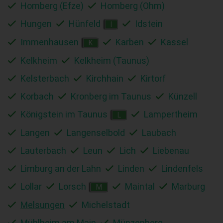
Homberg (Efze)
Homberg (Ohm)
Hungen
Hünfeld
Idstein
I
Immenhausen
Karben
Kassel
K
Kelkheim
Kelkheim (Taunus)
Kelsterbach
Kirchhain
Kirtorf
Korbach
Kronberg im Taunus
Künzell
Königstein im Taunus
Lampertheim
L
Langen
Langenselbold
Laubach
Lauterbach
Leun
Lich
Liebenau
Limburg an der Lahn
Linden
Lindenfels
Lollar
Lorsch
Maintal
Marburg
M
Melsungen
Michelstadt
Mühlheim am Main
Münzenberg