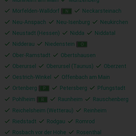
Mörfelden-Walldorf
Neckarsteinach
N
Neu-Anspach
Neu-Isenburg
Neukirchen
Neustadt (Hessen)
Nidda
Niddatal
Nidderau
Niedenstein
O
Ober-Ramstadt
Obertshausen
Oberursel
Oberursel (Taunus)
Oberzent
Oestrich-Winkel
Offenbach am Main
Ortenberg
Petersberg
Pfungstadt
P
Pohlheim
Raunheim
Rauschenberg
R
Reichelsheim (Wetterau)
Reinheim
Riedstadt
Rodgau
Romrod
Rosbach vor der Höhe
Rosenthal