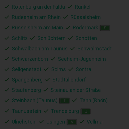
Rotenburg an der Fulda
Runkel
Rüdesheim am Rhein
Rüsselsheim
Rüsselsheim am Main
Rödermark
S
Schlitz
Schlüchtern
Schotten
Schwalbach am Taunus
Schwalmstadt
Schwarzenborn
Seeheim-Jugenheim
Seligenstadt
Solms
Sontra
Spangenberg
Stadtallendorf
Staufenberg
Steinau an der Straße
Steinbach (Taunus)
Tann (Rhön)
T
Taunusstein
Trendelburg
U
Ulrichstein
Usingen
Vellmar
V