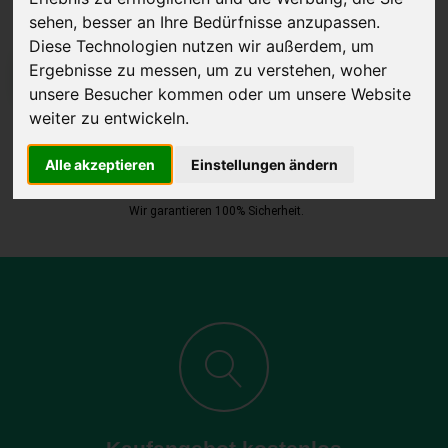
sehen, besser an Ihre Bedürfnisse anzupassen.
Diese Technologien nutzen wir außerdem, um
Ergebnisse zu messen, um zu verstehen, woher
JETZT KOSTENLOSE BEWERTUNG
unsere Besucher kommen oder um unsere Website
weiter zu entwickeln.
Kostenloses Angebot
für den Ankauf Ihres Autos inklusive der
Abholung, auf Wunsch sofort Geld. Ihre Daten werden nicht mit Dritten
Alle akzeptieren
Einstellungen ändern
geteilt.
Wir garantieren 100% Sicherheit.