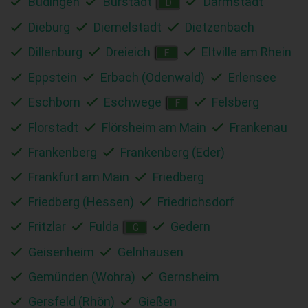
Büdingen
Bürstadt
Darmstadt
D
Dieburg
Diemelstadt
Dietzenbach
Dillenburg
Dreieich
Eltville am Rhein
E
Eppstein
Erbach (Odenwald)
Erlensee
Eschborn
Eschwege
Felsberg
F
Florstadt
Flörsheim am Main
Frankenau
Frankenberg
Frankenberg (Eder)
Frankfurt am Main
Friedberg
Friedberg (Hessen)
Friedrichsdorf
Fritzlar
Fulda
Gedern
G
Geisenheim
Gelnhausen
Gemünden (Wohra)
Gernsheim
Gersfeld (Rhön)
Gießen