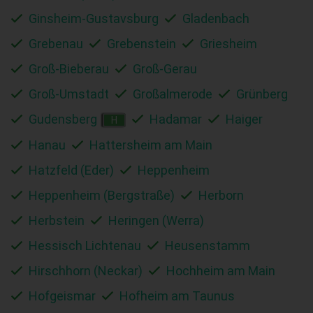
Ginsheim-Gustavsburg
Gladenbach
Grebenau
Grebenstein
Griesheim
Groß-Bieberau
Groß-Gerau
Groß-Umstadt
Großalmerode
Grünberg
Gudensberg
Hadamar
Haiger
H
Hanau
Hattersheim am Main
Hatzfeld (Eder)
Heppenheim
Heppenheim (Bergstraße)
Herborn
Herbstein
Heringen (Werra)
Hessisch Lichtenau
Heusenstamm
Hirschhorn (Neckar)
Hochheim am Main
Hofgeismar
Hofheim am Taunus