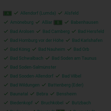
Allendorf (Lumda)
Alsfeld
A
Amöneburg
Aßlar
Babenhausen
B
Bad Arolsen
Bad Camberg
Bad Hersfeld
Bad Homburg vor der Höhe
Bad Karlshafen
Bad König
Bad Nauheim
Bad Orb
Bad Schwalbach
Bad Soden am Taunus
Bad Soden-Salmünster
Bad Sooden-Allendorf
Bad Vilbel
Bad Wildungen
Battenberg (Eder)
Baunatal
Bebra
Bensheim
Biedenkopf
Bruchköbel
Butzbach