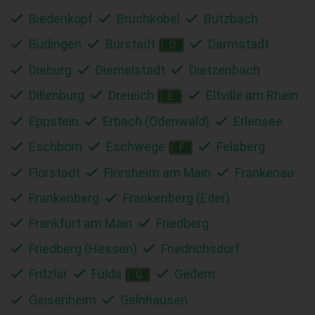
Biedenkopf
Bruchköbel
Butzbach
Büdingen
Bürstadt
Darmstadt
D
Dieburg
Diemelstadt
Dietzenbach
Dillenburg
Dreieich
Eltville am Rhein
E
Eppstein
Erbach (Odenwald)
Erlensee
Eschborn
Eschwege
Felsberg
F
Florstadt
Flörsheim am Main
Frankenau
Frankenberg
Frankenberg (Eder)
Frankfurt am Main
Friedberg
Friedberg (Hessen)
Friedrichsdorf
Fritzlar
Fulda
Gedern
G
Geisenheim
Gelnhausen