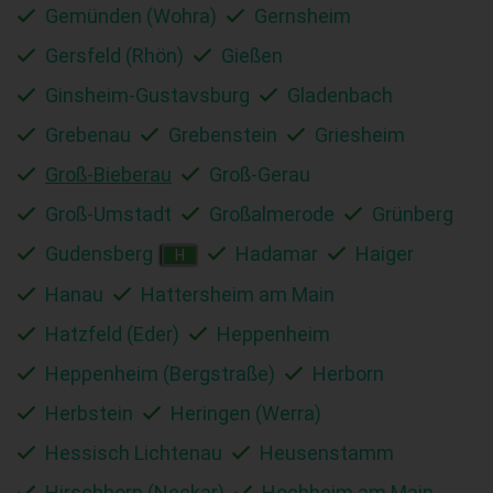
Gemünden (Wohra)
Gernsheim
Gersfeld (Rhön)
Gießen
Ginsheim-Gustavsburg
Gladenbach
Grebenau
Grebenstein
Griesheim
Groß-Bieberau
Groß-Gerau
Groß-Umstadt
Großalmerode
Grünberg
Gudensberg
Hadamar
Haiger
H
Hanau
Hattersheim am Main
Hatzfeld (Eder)
Heppenheim
Heppenheim (Bergstraße)
Herborn
Herbstein
Heringen (Werra)
Hessisch Lichtenau
Heusenstamm
Hirschhorn (Neckar)
Hochheim am Main