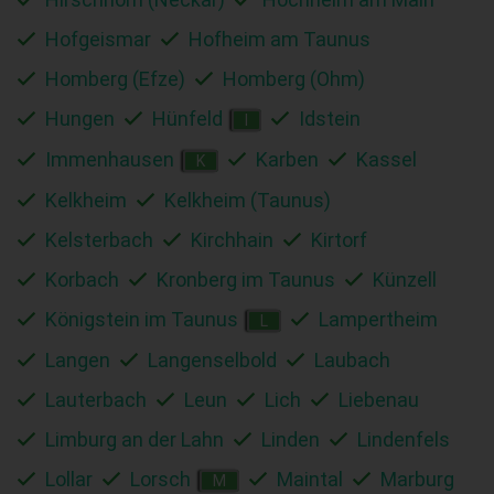
Hofgeismar
Hofheim am Taunus
Homberg (Efze)
Homberg (Ohm)
Hungen
Hünfeld
Idstein
I
Immenhausen
Karben
Kassel
K
Kelkheim
Kelkheim (Taunus)
Kelsterbach
Kirchhain
Kirtorf
Korbach
Kronberg im Taunus
Künzell
Königstein im Taunus
Lampertheim
L
Langen
Langenselbold
Laubach
Lauterbach
Leun
Lich
Liebenau
Limburg an der Lahn
Linden
Lindenfels
Lollar
Lorsch
Maintal
Marburg
M