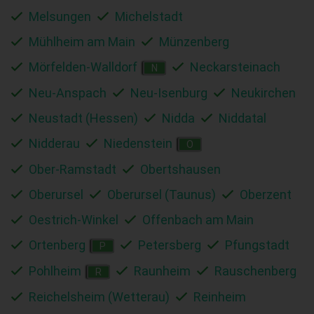
Melsungen
Michelstadt
Mühlheim am Main
Münzenberg
Mörfelden-Walldorf
Neckarsteinach
N
Neu-Anspach
Neu-Isenburg
Neukirchen
Neustadt (Hessen)
Nidda
Niddatal
Nidderau
Niedenstein
O
Ober-Ramstadt
Obertshausen
Oberursel
Oberursel (Taunus)
Oberzent
Oestrich-Winkel
Offenbach am Main
Ortenberg
Petersberg
Pfungstadt
P
Pohlheim
Raunheim
Rauschenberg
R
Reichelsheim (Wetterau)
Reinheim