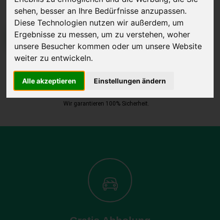
sehen, besser an Ihre Bedürfnisse anzupassen.
Diese Technologien nutzen wir außerdem, um
Ergebnisse zu messen, um zu verstehen, woher
JETZT KOSTENLOSE BEWERTUNG
unsere Besucher kommen oder um unsere Website
weiter zu entwickeln.
Kostenloses Angebot
für den Ankauf Ihres Autos inklusive der
Abholung, auf Wunsch sofort Geld. Ihre Daten werden nicht mit Dritten
Alle akzeptieren
Einstellungen ändern
geteilt.
Wir garantieren 100% Sicherheit.