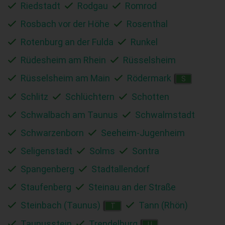
Riedstadt
Rodgau
Romrod
Rosbach vor der Höhe
Rosenthal
Rotenburg an der Fulda
Runkel
Rüdesheim am Rhein
Rüsselsheim
Rüsselsheim am Main
Rödermark
S
Schlitz
Schlüchtern
Schotten
Schwalbach am Taunus
Schwalmstadt
Schwarzenborn
Seeheim-Jugenheim
Seligenstadt
Solms
Sontra
Spangenberg
Stadtallendorf
Staufenberg
Steinau an der Straße
Steinbach (Taunus)
Tann (Rhön)
T
Taunusstein
Trendelburg
U