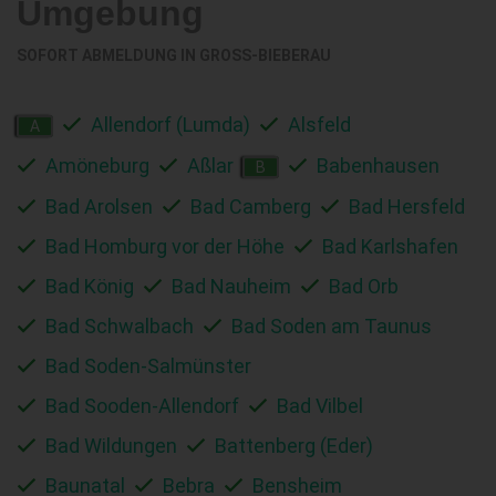
Umgebung
SOFORT ABMELDUNG IN
GROSS-BIEBERAU
Allendorf (Lumda)
Alsfeld
A
Amöneburg
Aßlar
Babenhausen
B
Bad Arolsen
Bad Camberg
Bad Hersfeld
Bad Homburg vor der Höhe
Bad Karlshafen
Bad König
Bad Nauheim
Bad Orb
Bad Schwalbach
Bad Soden am Taunus
Bad Soden-Salmünster
Bad Sooden-Allendorf
Bad Vilbel
Bad Wildungen
Battenberg (Eder)
Baunatal
Bebra
Bensheim