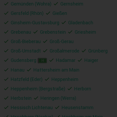
Gemünden (Wohra)
Gernsheim
Gersfeld (Rhön)
Gießen
Ginsheim-Gustavsburg
Gladenbach
Grebenau
Grebenstein
Griesheim
Groß-Bieberau
Groß-Gerau
Groß-Umstadt
Großalmerode
Grünberg
Gudensberg
Hadamar
Haiger
H
Hanau
Hattersheim am Main
Hatzfeld (Eder)
Heppenheim
Heppenheim (Bergstraße)
Herborn
Herbstein
Heringen (Werra)
Hessisch Lichtenau
Heusenstamm
Hirschhorn (Neckar)
Hochheim am Main