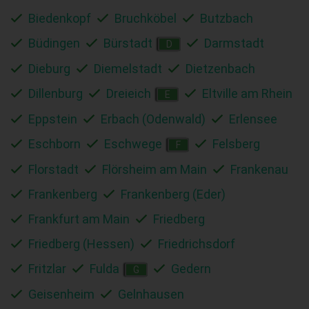
Biedenkopf
Bruchköbel
Butzbach
Büdingen
Bürstadt
Darmstadt
D
Dieburg
Diemelstadt
Dietzenbach
Dillenburg
Dreieich
Eltville am Rhein
E
Eppstein
Erbach (Odenwald)
Erlensee
Eschborn
Eschwege
Felsberg
F
Florstadt
Flörsheim am Main
Frankenau
Frankenberg
Frankenberg (Eder)
Frankfurt am Main
Friedberg
Friedberg (Hessen)
Friedrichsdorf
Fritzlar
Fulda
Gedern
G
Geisenheim
Gelnhausen