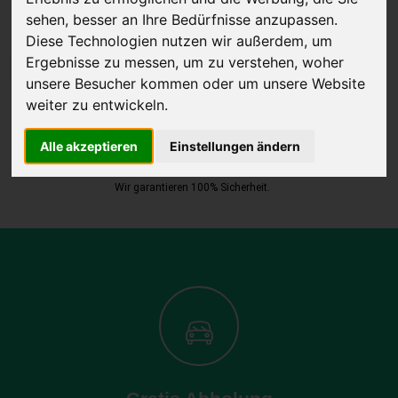
sehen, besser an Ihre Bedürfnisse anzupassen.
Diese Technologien nutzen wir außerdem, um
Ergebnisse zu messen, um zu verstehen, woher
JETZT KOSTENLOSE BEWERTUNG
unsere Besucher kommen oder um unsere Website
weiter zu entwickeln.
Kostenloses Angebot
für den Ankauf Ihres Autos inklusive der
Abholung, auf Wunsch sofort Geld. Ihre Daten werden nicht mit Dritten
Alle akzeptieren
Einstellungen ändern
geteilt.
Wir garantieren 100% Sicherheit.