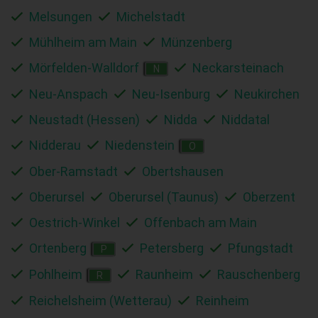
Melsungen
Michelstadt
Mühlheim am Main
Münzenberg
Mörfelden-Walldorf
Neckarsteinach
N
Neu-Anspach
Neu-Isenburg
Neukirchen
Neustadt (Hessen)
Nidda
Niddatal
Nidderau
Niedenstein
O
Ober-Ramstadt
Obertshausen
Oberursel
Oberursel (Taunus)
Oberzent
Oestrich-Winkel
Offenbach am Main
Ortenberg
Petersberg
Pfungstadt
P
Pohlheim
Raunheim
Rauschenberg
R
Reichelsheim (Wetterau)
Reinheim