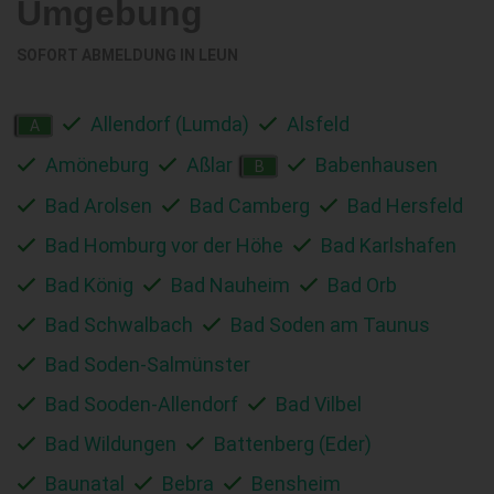
Umgebung
SOFORT ABMELDUNG IN
LEUN
Allendorf (Lumda)
Alsfeld
A
Amöneburg
Aßlar
Babenhausen
B
Bad Arolsen
Bad Camberg
Bad Hersfeld
Bad Homburg vor der Höhe
Bad Karlshafen
Bad König
Bad Nauheim
Bad Orb
Bad Schwalbach
Bad Soden am Taunus
Bad Soden-Salmünster
Bad Sooden-Allendorf
Bad Vilbel
Bad Wildungen
Battenberg (Eder)
Baunatal
Bebra
Bensheim