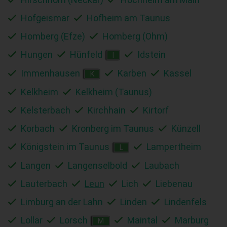
Hofgeismar
Hofheim am Taunus
Homberg (Efze)
Homberg (Ohm)
Hungen
Hünfeld
Idstein
I
Immenhausen
Karben
Kassel
K
Kelkheim
Kelkheim (Taunus)
Kelsterbach
Kirchhain
Kirtorf
Korbach
Kronberg im Taunus
Künzell
Königstein im Taunus
Lampertheim
L
Langen
Langenselbold
Laubach
Lauterbach
Leun
Lich
Liebenau
Limburg an der Lahn
Linden
Lindenfels
Lollar
Lorsch
Maintal
Marburg
M