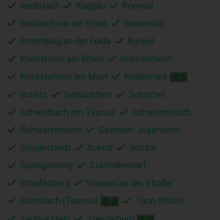
Riedstadt
Rodgau
Romrod
Rosbach vor der Höhe
Rosenthal
Rotenburg an der Fulda
Runkel
Rüdesheim am Rhein
Rüsselsheim
Rüsselsheim am Main
Rödermark
S
Schlitz
Schlüchtern
Schotten
Schwalbach am Taunus
Schwalmstadt
Schwarzenborn
Seeheim-Jugenheim
Seligenstadt
Solms
Sontra
Spangenberg
Stadtallendorf
Staufenberg
Steinau an der Straße
Steinbach (Taunus)
Tann (Rhön)
T
Taunusstein
Trendelburg
U