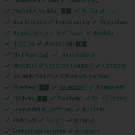
Mörfelden-Walldorf
Neckarsteinach
N
Neu-Anspach
Neu-Isenburg
Neukirchen
Neustadt (Hessen)
Nidda
Niddatal
Nidderau
Niedenstein
O
Ober-Ramstadt
Obertshausen
Oberursel
Oberursel (Taunus)
Oberzent
Oestrich-Winkel
Offenbach am Main
Ortenberg
Petersberg
Pfungstadt
P
Pohlheim
Raunheim
Rauschenberg
R
Reichelsheim (Wetterau)
Reinheim
Riedstadt
Rodgau
Romrod
Rosbach vor der Höhe
Rosenthal