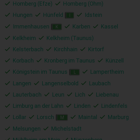
Homberg (Efze)
Homberg (Ohm)
Hungen
Hünfeld
Idstein
I
Immenhausen
Karben
Kassel
K
Kelkheim
Kelkheim (Taunus)
Kelsterbach
Kirchhain
Kirtorf
Korbach
Kronberg im Taunus
Künzell
Königstein im Taunus
Lampertheim
L
Langen
Langenselbold
Laubach
Lauterbach
Leun
Lich
Liebenau
Limburg an der Lahn
Linden
Lindenfels
Lollar
Lorsch
Maintal
Marburg
M
Melsungen
Michelstadt
Mühlheim am Main
Münzenberg