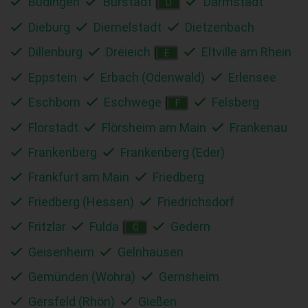
Büdingen
Bürstadt
Darmstadt
D
Dieburg
Diemelstadt
Dietzenbach
Dillenburg
Dreieich
Eltville am Rhein
E
Eppstein
Erbach (Odenwald)
Erlensee
Eschborn
Eschwege
Felsberg
F
Florstadt
Flörsheim am Main
Frankenau
Frankenberg
Frankenberg (Eder)
Frankfurt am Main
Friedberg
Friedberg (Hessen)
Friedrichsdorf
Fritzlar
Fulda
Gedern
G
Geisenheim
Gelnhausen
Gemünden (Wohra)
Gernsheim
Gersfeld (Rhön)
Gießen