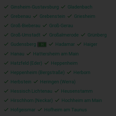
Ginsheim-Gustavsburg
Gladenbach
Grebenau
Grebenstein
Griesheim
Groß-Bieberau
Groß-Gerau
Groß-Umstadt
Großalmerode
Grünberg
Gudensberg
Hadamar
Haiger
H
Hanau
Hattersheim am Main
Hatzfeld (Eder)
Heppenheim
Heppenheim (Bergstraße)
Herborn
Herbstein
Heringen (Werra)
Hessisch Lichtenau
Heusenstamm
Hirschhorn (Neckar)
Hochheim am Main
Hofgeismar
Hofheim am Taunus