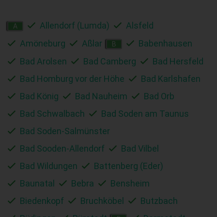
Allendorf (Lumda)
Alsfeld
A
Amöneburg
Aßlar
Babenhausen
B
Bad Arolsen
Bad Camberg
Bad Hersfeld
Bad Homburg vor der Höhe
Bad Karlshafen
Bad König
Bad Nauheim
Bad Orb
Bad Schwalbach
Bad Soden am Taunus
Bad Soden-Salmünster
Bad Sooden-Allendorf
Bad Vilbel
Bad Wildungen
Battenberg (Eder)
Baunatal
Bebra
Bensheim
Biedenkopf
Bruchköbel
Butzbach