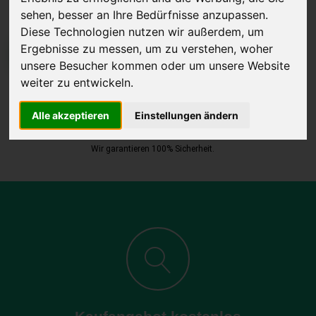
sehen, besser an Ihre Bedürfnisse anzupassen.
Diese Technologien nutzen wir außerdem, um
Ergebnisse zu messen, um zu verstehen, woher
JETZT KOSTENLOSE BEWERTUNG
unsere Besucher kommen oder um unsere Website
weiter zu entwickeln.
Kostenloses Angebot
für den Ankauf Ihres Autos inklusive der
Abholung, auf Wunsch sofort Geld. Ihre Daten werden nicht mit Dritten
Alle akzeptieren
Einstellungen ändern
geteilt.
Wir garantieren 100% Sicherheit.