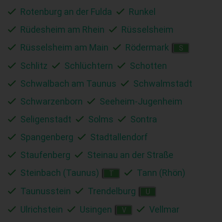
Rotenburg an der Fulda
Runkel
Rüdesheim am Rhein
Rüsselsheim
Rüsselsheim am Main
Rödermark
S
Schlitz
Schlüchtern
Schotten
Schwalbach am Taunus
Schwalmstadt
Schwarzenborn
Seeheim-Jugenheim
Seligenstadt
Solms
Sontra
Spangenberg
Stadtallendorf
Staufenberg
Steinau an der Straße
Steinbach (Taunus)
Tann (Rhön)
T
Taunusstein
Trendelburg
U
Ulrichstein
Usingen
Vellmar
V