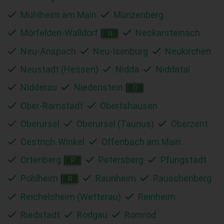
Mühlheim am Main
Münzenberg
Mörfelden-Walldorf
Neckarsteinach
N
Neu-Anspach
Neu-Isenburg
Neukirchen
Neustadt (Hessen)
Nidda
Niddatal
Nidderau
Niedenstein
O
Ober-Ramstadt
Obertshausen
Oberursel
Oberursel (Taunus)
Oberzent
Oestrich-Winkel
Offenbach am Main
Ortenberg
Petersberg
Pfungstadt
P
Pohlheim
Raunheim
Rauschenberg
R
Reichelsheim (Wetterau)
Reinheim
Riedstadt
Rodgau
Romrod