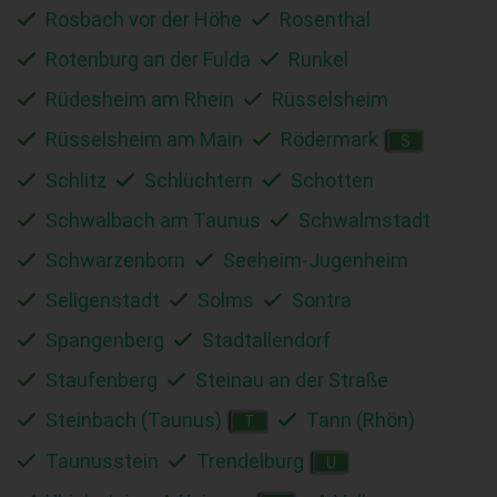
Rosbach vor der Höhe
Rosenthal
Rotenburg an der Fulda
Runkel
Rüdesheim am Rhein
Rüsselsheim
Rüsselsheim am Main
Rödermark
S
Schlitz
Schlüchtern
Schotten
Schwalbach am Taunus
Schwalmstadt
Schwarzenborn
Seeheim-Jugenheim
Seligenstadt
Solms
Sontra
Spangenberg
Stadtallendorf
Staufenberg
Steinau an der Straße
Steinbach (Taunus)
Tann (Rhön)
T
Taunusstein
Trendelburg
U