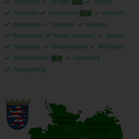
Ulrichstein
Usingen
Vellmar
V
Viernheim
Volkmarsen
Waldeck
W
Waldkappel
Wanfried
Weilburg
Weiterstadt
Wetter (Hessen)
Wetzlar
Wiesbaden
Witzenhausen
Wolfhagen
Wächtersbach
Zierenberg
Z
Zwingenberg