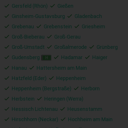
Gersfeld (Rhön)
Gießen
Ginsheim-Gustavsburg
Gladenbach
Grebenau
Grebenstein
Griesheim
Groß-Bieberau
Groß-Gerau
Groß-Umstadt
Großalmerode
Grünberg
Gudensberg
Hadamar
Haiger
H
Hanau
Hattersheim am Main
Hatzfeld (Eder)
Heppenheim
Heppenheim (Bergstraße)
Herborn
Herbstein
Heringen (Werra)
Hessisch Lichtenau
Heusenstamm
Hirschhorn (Neckar)
Hochheim am Main