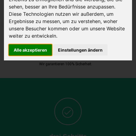
sehen, besser an Ihre Bedürfnisse anzupassen.
Diese Technologien nutzen wir außerdem, um
Ergebnisse zu messen, um zu verstehen, woher
JETZT KOSTENLOSE BEWERTUNG
unsere Besucher kommen oder um unsere Website
weiter zu entwickeln.
Kostenloses Angebot
für den Ankauf Ihres Autos inklusive der
Abholung, auf Wunsch sofort Geld. Ihre Daten werden nicht mit Dritten
Alle akzeptieren
Einstellungen ändern
geteilt.
Wir garantieren 100% Sicherheit.