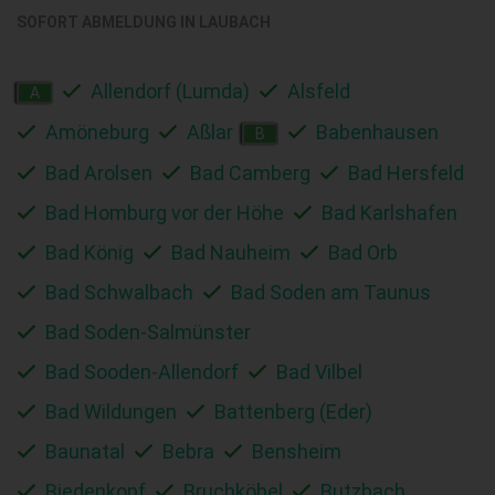
SOFORT ABMELDUNG IN
LAUBACH
Allendorf (Lumda)
Alsfeld
A
Amöneburg
Aßlar
Babenhausen
B
Bad Arolsen
Bad Camberg
Bad Hersfeld
Bad Homburg vor der Höhe
Bad Karlshafen
Bad König
Bad Nauheim
Bad Orb
Bad Schwalbach
Bad Soden am Taunus
Bad Soden-Salmünster
Bad Sooden-Allendorf
Bad Vilbel
Bad Wildungen
Battenberg (Eder)
Baunatal
Bebra
Bensheim
Biedenkopf
Bruchköbel
Butzbach