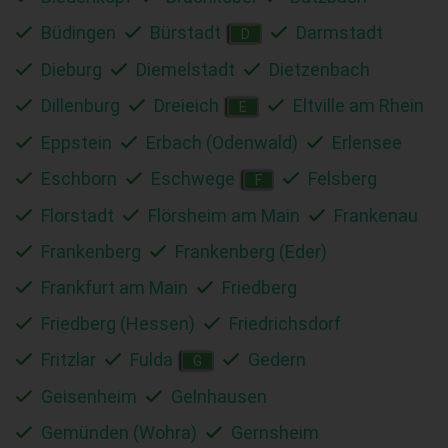
Büdingen
Bürstadt
Darmstadt
D
Dieburg
Diemelstadt
Dietzenbach
Dillenburg
Dreieich
Eltville am Rhein
E
Eppstein
Erbach (Odenwald)
Erlensee
Eschborn
Eschwege
Felsberg
F
Florstadt
Flörsheim am Main
Frankenau
Frankenberg
Frankenberg (Eder)
Frankfurt am Main
Friedberg
Friedberg (Hessen)
Friedrichsdorf
Fritzlar
Fulda
Gedern
G
Geisenheim
Gelnhausen
Gemünden (Wohra)
Gernsheim