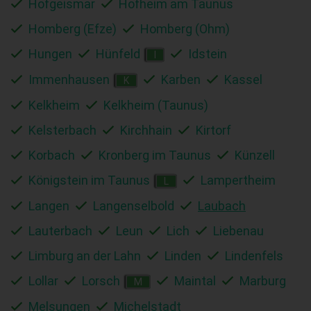
Hofgeismar
Hofheim am Taunus
Homberg (Efze)
Homberg (Ohm)
Hungen
Hünfeld
Idstein
I
Immenhausen
Karben
Kassel
K
Kelkheim
Kelkheim (Taunus)
Kelsterbach
Kirchhain
Kirtorf
Korbach
Kronberg im Taunus
Künzell
Königstein im Taunus
Lampertheim
L
Langen
Langenselbold
Laubach
Lauterbach
Leun
Lich
Liebenau
Limburg an der Lahn
Linden
Lindenfels
Lollar
Lorsch
Maintal
Marburg
M
Melsungen
Michelstadt