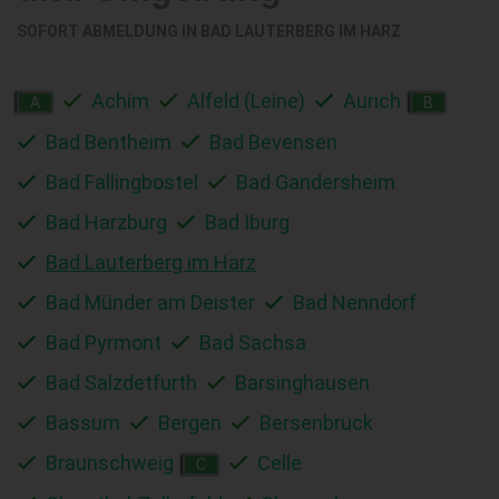
SOFORT ABMELDUNG IN
BAD LAUTERBERG IM HARZ
Achim
Alfeld (Leine)
Aurich
A
B
Bad Bentheim
Bad Bevensen
Bad Fallingbostel
Bad Gandersheim
Bad Harzburg
Bad Iburg
Bad Lauterberg im Harz
Bad Münder am Deister
Bad Nenndorf
Bad Pyrmont
Bad Sachsa
Bad Salzdetfurth
Barsinghausen
Bassum
Bergen
Bersenbrück
Braunschweig
Celle
C