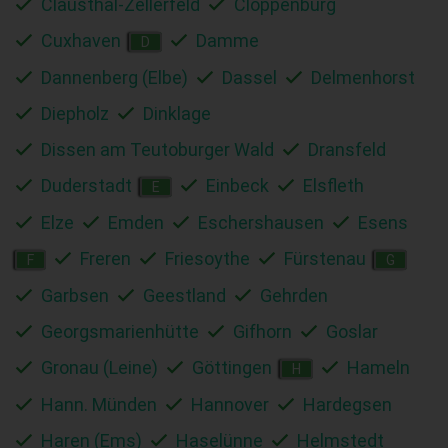
Clausthal-Zellerfeld
Cloppenburg
Cuxhaven
Damme
D
Dannenberg (Elbe)
Dassel
Delmenhorst
Diepholz
Dinklage
Dissen am Teutoburger Wald
Dransfeld
Duderstadt
Einbeck
Elsfleth
E
Elze
Emden
Eschershausen
Esens
Freren
Friesoythe
Fürstenau
F
G
Garbsen
Geestland
Gehrden
Georgsmarienhütte
Gifhorn
Goslar
Gronau (Leine)
Göttingen
Hameln
H
Hann. Münden
Hannover
Hardegsen
Haren (Ems)
Haselünne
Helmstedt