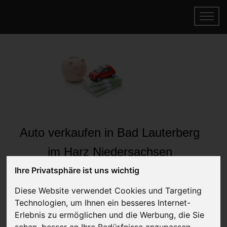
Auto verkaufen in Bad Lauterberg
im Harz Niedersachsen
(Deutschland)
Ihre Privatsphäre ist uns wichtig
Online Auto verkaufen & gratis abholen
Diese Website verwendet Cookies und Targeting
lassen
Technologien, um Ihnen ein besseres Internet-
Auf Wunsch sofort Geld für Ihr Auto erhalten
Erlebnis zu ermöglichen und die Werbung, die Sie
sehen, besser an Ihre Bedürfnisse anzupassen.