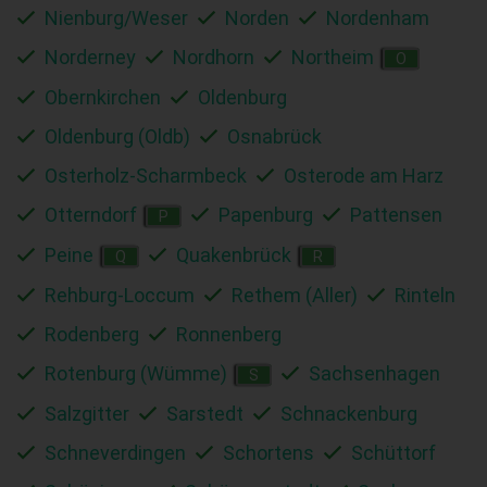
Nienburg/Weser
Norden
Nordenham
Norderney
Nordhorn
Northeim
O
Obernkirchen
Oldenburg
Oldenburg (Oldb)
Osnabrück
Osterholz-Scharmbeck
Osterode am Harz
Otterndorf
Papenburg
Pattensen
P
Peine
Quakenbrück
Q
R
Rehburg-Loccum
Rethem (Aller)
Rinteln
Rodenberg
Ronnenberg
Rotenburg (Wümme)
Sachsenhagen
S
Salzgitter
Sarstedt
Schnackenburg
Schneverdingen
Schortens
Schüttorf