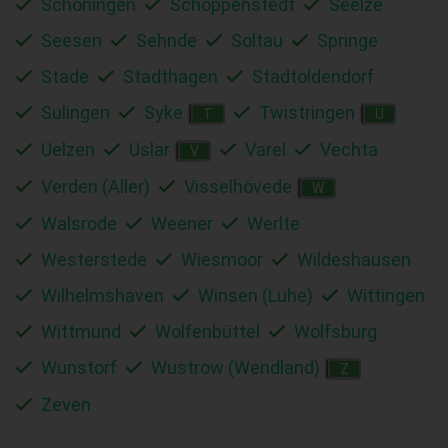
Schöningen
Schöppenstedt
Seelze
Seesen
Sehnde
Soltau
Springe
Stade
Stadthagen
Stadtoldendorf
Sulingen
Syke
Twistringen
T
U
Uelzen
Uslar
Varel
Vechta
V
Verden (Aller)
Visselhövede
W
Walsrode
Weener
Werlte
Westerstede
Wiesmoor
Wildeshausen
Wilhelmshaven
Winsen (Luhe)
Wittingen
Wittmund
Wolfenbüttel
Wolfsburg
Wunstorf
Wustrow (Wendland)
Z
Zeven