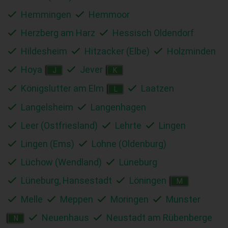
Hemmingen
Hemmoor
Herzberg am Harz
Hessisch Oldendorf
Hildesheim
Hitzacker (Elbe)
Holzminden
Hoya
Jever
J
K
Königslutter am Elm
Laatzen
L
Langelsheim
Langenhagen
Leer (Ostfriesland)
Lehrte
Lingen
Lingen (Ems)
Lohne (Oldenburg)
Lüchow (Wendland)
Lüneburg
Lüneburg, Hansestadt
Löningen
M
Melle
Meppen
Moringen
Munster
Neuenhaus
Neustadt am Rübenberge
N