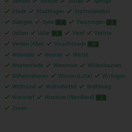
Seesen
Sehnde
Soltau
Springe
Stade
Stadthagen
Stadtoldendorf
Sulingen
Syke
Twistringen
T
U
Uelzen
Uslar
Varel
Vechta
V
Verden (Aller)
Visselhövede
W
Walsrode
Weener
Werlte
Westerstede
Wiesmoor
Wildeshausen
Wilhelmshaven
Winsen (Luhe)
Wittingen
Wittmund
Wolfenbüttel
Wolfsburg
Wunstorf
Wustrow (Wendland)
Z
Zeven