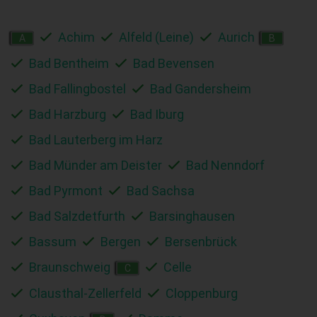
Achim
Alfeld (Leine)
Aurich
A
B
Bad Bentheim
Bad Bevensen
Bad Fallingbostel
Bad Gandersheim
Bad Harzburg
Bad Iburg
Bad Lauterberg im Harz
Bad Münder am Deister
Bad Nenndorf
Bad Pyrmont
Bad Sachsa
Bad Salzdetfurth
Barsinghausen
Bassum
Bergen
Bersenbrück
Braunschweig
Celle
C
Clausthal-Zellerfeld
Cloppenburg