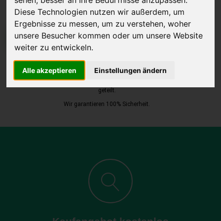
Diese Technologien nutzen wir außerdem, um
Ergebnisse zu messen, um zu verstehen, woher
unsere Besucher kommen oder um unsere Website
JETZT KOSTENLOSE BEWERTUNG
weiter zu entwickeln.
Kostenloses Angebot
für den Ankauf Ihres Autos inklusive der
Alle akzeptieren
Einstellungen ändern
Abholung, auf Wunsch sofort Geld. Ihre Daten werden nicht mit Dritten
geteilt.
Wir garantieren 100% Sicherheit.