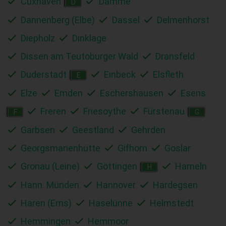
Cuxhaven
Damme
D
Dannenberg (Elbe)
Dassel
Delmenhorst
Diepholz
Dinklage
Dissen am Teutoburger Wald
Dransfeld
Duderstadt
Einbeck
Elsfleth
E
Elze
Emden
Eschershausen
Esens
Freren
Friesoythe
Fürstenau
F
G
Garbsen
Geestland
Gehrden
Georgsmarienhütte
Gifhorn
Goslar
Gronau (Leine)
Göttingen
Hameln
H
Hann. Münden
Hannover
Hardegsen
Haren (Ems)
Haselünne
Helmstedt
Hemmingen
Hemmoor