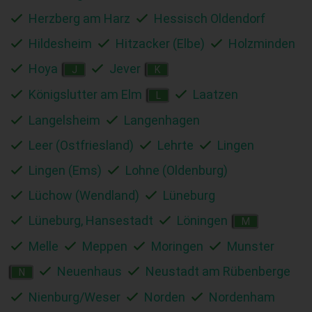
Herzberg am Harz
Hessisch Oldendorf
Hildesheim
Hitzacker (Elbe)
Holzminden
Hoya
Jever
J
K
Königslutter am Elm
Laatzen
L
Langelsheim
Langenhagen
Leer (Ostfriesland)
Lehrte
Lingen
Lingen (Ems)
Lohne (Oldenburg)
Lüchow (Wendland)
Lüneburg
Lüneburg, Hansestadt
Löningen
M
Melle
Meppen
Moringen
Munster
Neuenhaus
Neustadt am Rübenberge
N
Nienburg/Weser
Norden
Nordenham