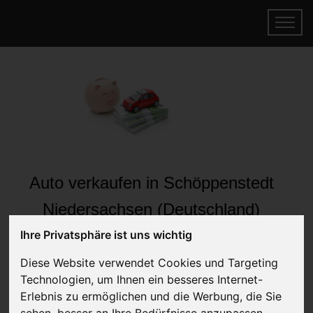
Auto verkaufen in Schöppenstedt
Niedersachsen (Deutschland)
Online Auto verkaufen & gratis abholen
Ihre Privatsphäre ist uns wichtig
lassen
Diese Website verwendet Cookies und Targeting
Auf Wunsch sofort Geld für Ihr Auto erhalten
Technologien, um Ihnen ein besseres Internet-
Erlebnis zu ermöglichen und die Werbung, die Sie
sehen, besser an Ihre Bedürfnisse anzupassen.