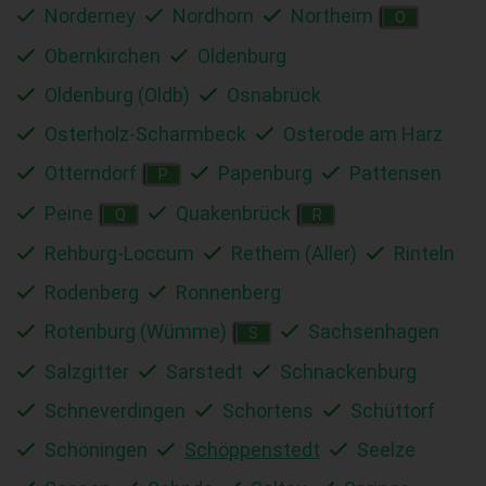
Norderney
Nordhorn
Northeim
O
Obernkirchen
Oldenburg
Oldenburg (Oldb)
Osnabrück
Osterholz-Scharmbeck
Osterode am Harz
Otterndorf
Papenburg
Pattensen
P
Peine
Quakenbrück
Q
R
Rehburg-Loccum
Rethem (Aller)
Rinteln
Rodenberg
Ronnenberg
Rotenburg (Wümme)
Sachsenhagen
S
Salzgitter
Sarstedt
Schnackenburg
Schneverdingen
Schortens
Schüttorf
Schöningen
Schöppenstedt
Seelze