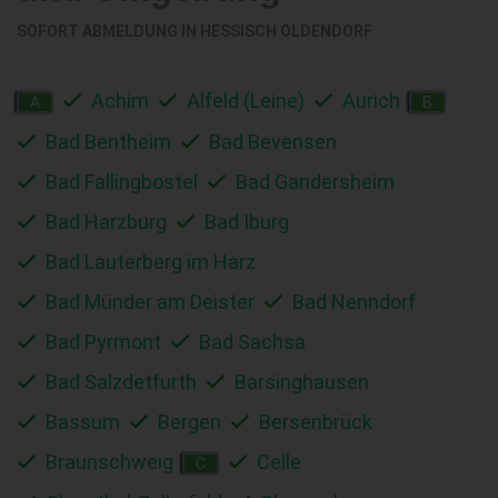
SOFORT ABMELDUNG IN
HESSISCH OLDENDORF
Achim
Alfeld (Leine)
Aurich
A
B
Bad Bentheim
Bad Bevensen
Bad Fallingbostel
Bad Gandersheim
Bad Harzburg
Bad Iburg
Bad Lauterberg im Harz
Bad Münder am Deister
Bad Nenndorf
Bad Pyrmont
Bad Sachsa
Bad Salzdetfurth
Barsinghausen
Bassum
Bergen
Bersenbrück
Braunschweig
Celle
C