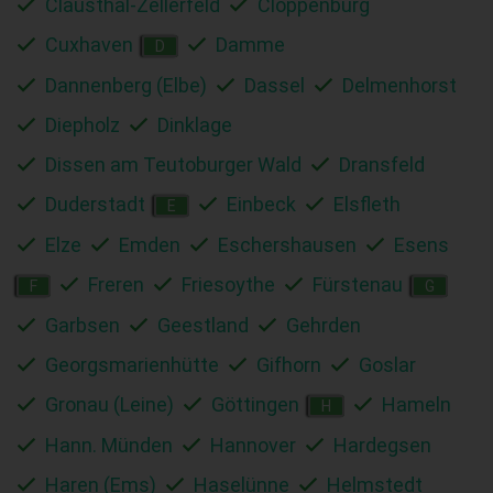
Clausthal-Zellerfeld
Cloppenburg
Cuxhaven
Damme
D
Dannenberg (Elbe)
Dassel
Delmenhorst
Diepholz
Dinklage
Dissen am Teutoburger Wald
Dransfeld
Duderstadt
Einbeck
Elsfleth
E
Elze
Emden
Eschershausen
Esens
Freren
Friesoythe
Fürstenau
F
G
Garbsen
Geestland
Gehrden
Georgsmarienhütte
Gifhorn
Goslar
Gronau (Leine)
Göttingen
Hameln
H
Hann. Münden
Hannover
Hardegsen
Haren (Ems)
Haselünne
Helmstedt