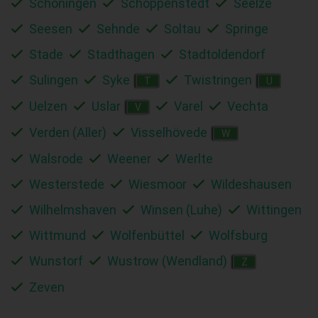
Schöningen
Schöppenstedt
Seelze
Seesen
Sehnde
Soltau
Springe
Stade
Stadthagen
Stadtoldendorf
Sulingen
Syke
Twistringen
T
U
Uelzen
Uslar
Varel
Vechta
V
Verden (Aller)
Visselhövede
W
Walsrode
Weener
Werlte
Westerstede
Wiesmoor
Wildeshausen
Wilhelmshaven
Winsen (Luhe)
Wittingen
Wittmund
Wolfenbüttel
Wolfsburg
Wunstorf
Wustrow (Wendland)
Z
Zeven