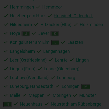
Hemmingen
Hemmoor
Herzberg am Harz
Hessisch Oldendorf
Hildesheim
Hitzacker (Elbe)
Holzminden
Hoya
Jever
J
K
Königslutter am Elm
Laatzen
L
Langelsheim
Langenhagen
Leer (Ostfriesland)
Lehrte
Lingen
Lingen (Ems)
Lohne (Oldenburg)
Lüchow (Wendland)
Lüneburg
Lüneburg, Hansestadt
Löningen
M
Melle
Meppen
Moringen
Munster
Neuenhaus
Neustadt am Rübenberge
N