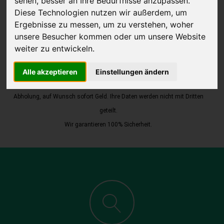
sehen, besser an Ihre Bedürfnisse anzupassen.
Diese Technologien nutzen wir außerdem, um
Ergebnisse zu messen, um zu verstehen, woher
unsere Besucher kommen oder um unsere Website
weiter zu entwickeln.
JETZT KOSTENLOSE BEWERTUNG
Alle akzeptieren
Einstellungen ändern
Kostenloses Angebot
für den Ankauf Ihres Autos inklusive der
Abholung, auf Wunsch sofort Geld. Ihre Daten werden nicht mit Dritten
geteilt.
Wir garantieren 100% Sicherheit.