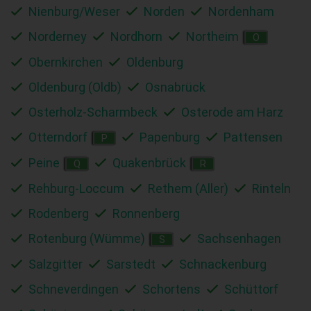
Nienburg/Weser
Norden
Nordenham
Norderney
Nordhorn
Northeim
O
Obernkirchen
Oldenburg
Oldenburg (Oldb)
Osnabrück
Osterholz-Scharmbeck
Osterode am Harz
Otterndorf
Papenburg
Pattensen
P
Peine
Quakenbrück
Q
R
Rehburg-Loccum
Rethem (Aller)
Rinteln
Rodenberg
Ronnenberg
Rotenburg (Wümme)
Sachsenhagen
S
Salzgitter
Sarstedt
Schnackenburg
Schneverdingen
Schortens
Schüttorf