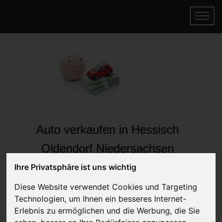
Auto verkaufen in Hessisch
Oldendorf Niedersachsen
(Deutschland)
Ihre Privatsphäre ist uns wichtig
Online Auto verkaufen & gratis abholen
Diese Website verwendet Cookies und Targeting
lassen
Technologien, um Ihnen ein besseres Internet-
Auf Wunsch sofort Geld für Ihr Auto erhalten
Erlebnis zu ermöglichen und die Werbung, die Sie