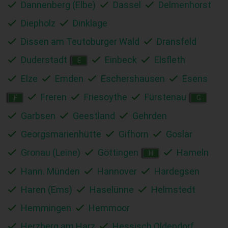
Dannenberg (Elbe)
Dassel
Delmenhorst
Diepholz
Dinklage
Dissen am Teutoburger Wald
Dransfeld
Duderstadt
Einbeck
Elsfleth
E
Elze
Emden
Eschershausen
Esens
Freren
Friesoythe
Fürstenau
F
G
Garbsen
Geestland
Gehrden
Georgsmarienhütte
Gifhorn
Goslar
Gronau (Leine)
Göttingen
Hameln
H
Hann. Münden
Hannover
Hardegsen
Haren (Ems)
Haselünne
Helmstedt
Hemmingen
Hemmoor
Herzberg am Harz
Hessisch Oldendorf