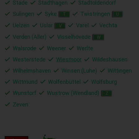
Stade
Stadthagen
Stadtoldendorf
Sulingen
Syke
Twistringen
T
U
Uelzen
Uslar
Varel
Vechta
V
Verden (Aller)
Visselhövede
W
Walsrode
Weener
Werlte
Westerstede
Wiesmoor
Wildeshausen
Wilhelmshaven
Winsen (Luhe)
Wittingen
Wittmund
Wolfenbüttel
Wolfsburg
Wunstorf
Wustrow (Wendland)
Z
Zeven