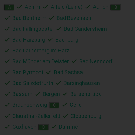
Achim
Alfeld (Leine)
Aurich
A
B
Bad Bentheim
Bad Bevensen
Bad Fallingbostel
Bad Gandersheim
Bad Harzburg
Bad Iburg
Bad Lauterberg im Harz
Bad Münder am Deister
Bad Nenndorf
Bad Pyrmont
Bad Sachsa
Bad Salzdetfurth
Barsinghausen
Bassum
Bergen
Bersenbrück
Braunschweig
Celle
C
Clausthal-Zellerfeld
Cloppenburg
Cuxhaven
Damme
D