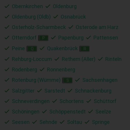
Obernkirchen
Oldenburg
Oldenburg (Oldb)
Osnabrück
Osterholz-Scharmbeck
Osterode am Harz
Otterndorf
Papenburg
Pattensen
P
Peine
Quakenbrück
Q
R
Rehburg-Loccum
Rethem (Aller)
Rinteln
Rodenberg
Ronnenberg
Rotenburg (Wümme)
Sachsenhagen
S
Salzgitter
Sarstedt
Schnackenburg
Schneverdingen
Schortens
Schüttorf
Schöningen
Schöppenstedt
Seelze
Seesen
Sehnde
Soltau
Springe