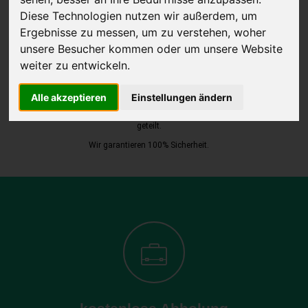
Diese Technologien nutzen wir außerdem, um
Ergebnisse zu messen, um zu verstehen, woher
unsere Besucher kommen oder um unsere Website
JETZT KOSTENLOSE BEWERTUNG
weiter zu entwickeln.
Kostenloses Angebot
für den Ankauf Ihres Autos inklusive der
Alle akzeptieren
Einstellungen ändern
Abholung, auf Wunsch sofort Geld. Ihre Daten werden nicht mit Dritten
geteilt.
Wir garantieren 100% Sicherheit.