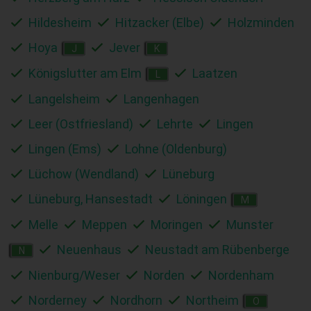
Hildesheim
Hitzacker (Elbe)
Holzminden
Hoya
Jever
J
K
Königslutter am Elm
Laatzen
L
Langelsheim
Langenhagen
Leer (Ostfriesland)
Lehrte
Lingen
Lingen (Ems)
Lohne (Oldenburg)
Lüchow (Wendland)
Lüneburg
Lüneburg, Hansestadt
Löningen
M
Melle
Meppen
Moringen
Munster
Neuenhaus
Neustadt am Rübenberge
N
Nienburg/Weser
Norden
Nordenham
Norderney
Nordhorn
Northeim
O