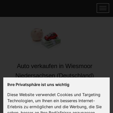
Auto verkaufen in Wiesmoor
Niedersachsen (Deutschland)
Online Auto verkaufen & gratis abholen
Ihre Privatsphäre ist uns wichtig
lassen
Diese Website verwendet Cookies und Targeting
Auf Wunsch sofort Geld für Ihr Auto erhalten
Technologien, um Ihnen ein besseres Internet-
Erlebnis zu ermöglichen und die Werbung, die Sie
sehen, besser an Ihre Bedürfnisse anzupassen.