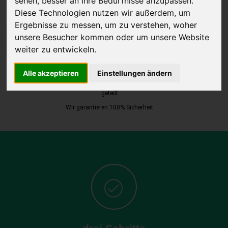
sehen, besser an Ihre Bedürfnisse anzupassen.
Diese Technologien nutzen wir außerdem, um
Ergebnisse zu messen, um zu verstehen, woher
unsere Besucher kommen oder um unsere Website
JETZT KOSTENLOSE BEWERTUNG
weiter zu entwickeln.
Kostenloses Angebot
für den Ankauf Ihres Autos inklusive der
Alle akzeptieren
Einstellungen ändern
Abholung, auf Wunsch sofort Geld. Ihre Daten werden nicht mit Dritten
geteilt.
Wir garantieren 100% Sicherheit.