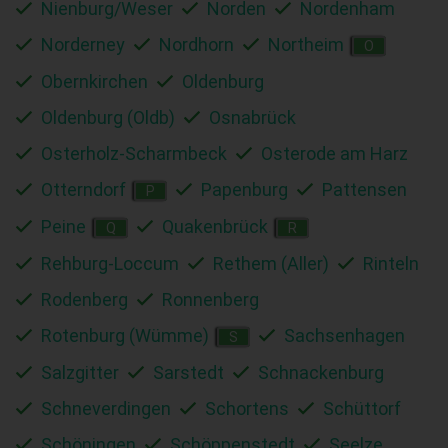
Nienburg/Weser
Norden
Nordenham
Norderney
Nordhorn
Northeim
O
Obernkirchen
Oldenburg
Oldenburg (Oldb)
Osnabrück
Osterholz-Scharmbeck
Osterode am Harz
Otterndorf
Papenburg
Pattensen
P
Peine
Quakenbrück
Q
R
Rehburg-Loccum
Rethem (Aller)
Rinteln
Rodenberg
Ronnenberg
Rotenburg (Wümme)
Sachsenhagen
S
Salzgitter
Sarstedt
Schnackenburg
Schneverdingen
Schortens
Schüttorf
Schöningen
Schöppenstedt
Seelze