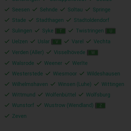
Seesen
Sehnde
Soltau
Springe
Stade
Stadthagen
Stadtoldendorf
Sulingen
Syke
Twistringen
T
U
Uelzen
Uslar
Varel
Vechta
V
Verden (Aller)
Visselhövede
W
Walsrode
Weener
Werlte
Westerstede
Wiesmoor
Wildeshausen
Wilhelmshaven
Winsen (Luhe)
Wittingen
Wittmund
Wolfenbüttel
Wolfsburg
Wunstorf
Wustrow (Wendland)
Z
Zeven