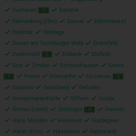
Cuxhaven
Damme
D
Dannenberg (Elbe)
Dassel
Delmenhorst
Diepholz
Dinklage
Dissen am Teutoburger Wald
Dransfeld
Duderstadt
Einbeck
Elsfleth
E
Elze
Emden
Eschershausen
Esens
Freren
Friesoythe
Fürstenau
F
G
Garbsen
Geestland
Gehrden
Georgsmarienhütte
Gifhorn
Goslar
Gronau (Leine)
Göttingen
Hameln
H
Hann. Münden
Hannover
Hardegsen
Haren (Ems)
Haselünne
Helmstedt