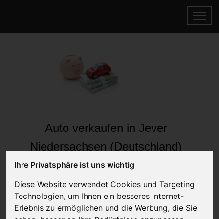
Auto verkaufen in Jever
Niedersachsen (Deutschland)
Online Auto verkaufen & gratis abholen
Ihre Privatsphäre ist uns wichtig
lassen
Diese Website verwendet Cookies und Targeting
Auf Wunsch sofort Geld für Ihr Auto erhalten
Technologien, um Ihnen ein besseres Internet-
Erlebnis zu ermöglichen und die Werbung, die Sie