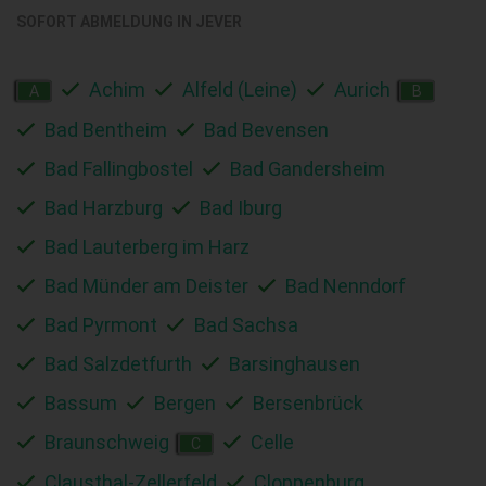
SOFORT ABMELDUNG IN
JEVER
Achim
Alfeld (Leine)
Aurich
A
B
Bad Bentheim
Bad Bevensen
Bad Fallingbostel
Bad Gandersheim
Bad Harzburg
Bad Iburg
Bad Lauterberg im Harz
Bad Münder am Deister
Bad Nenndorf
Bad Pyrmont
Bad Sachsa
Bad Salzdetfurth
Barsinghausen
Bassum
Bergen
Bersenbrück
Braunschweig
Celle
C
Clausthal-Zellerfeld
Cloppenburg