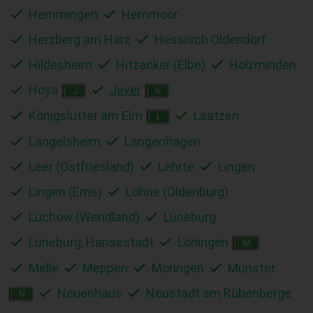
Hemmingen
Hemmoor
Herzberg am Harz
Hessisch Oldendorf
Hildesheim
Hitzacker (Elbe)
Holzminden
Hoya
Jever
J
K
Königslutter am Elm
Laatzen
L
Langelsheim
Langenhagen
Leer (Ostfriesland)
Lehrte
Lingen
Lingen (Ems)
Lohne (Oldenburg)
Lüchow (Wendland)
Lüneburg
Lüneburg, Hansestadt
Löningen
M
Melle
Meppen
Moringen
Munster
Neuenhaus
Neustadt am Rübenberge
N