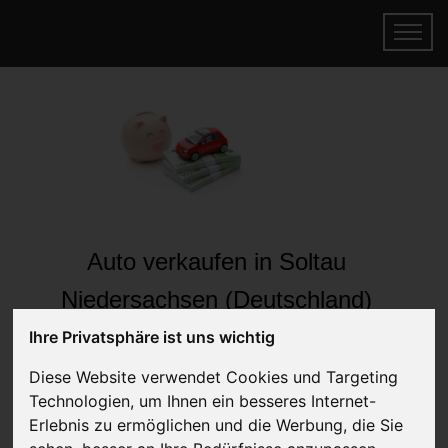
Auto verkaufen in Soltau
Niedersachsen (Deutschland)
Online Auto verkaufen & gratis abholen
Ihre Privatsphäre ist uns wichtig
lassen
Diese Website verwendet Cookies und Targeting
Auf Wunsch sofort Geld für Ihr Auto erhalten
Technologien, um Ihnen ein besseres Internet-
Erlebnis zu ermöglichen und die Werbung, die Sie