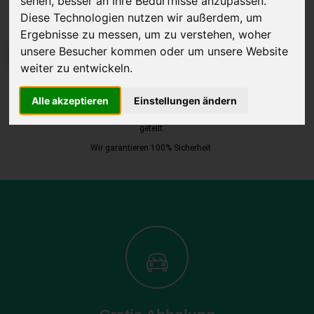
sehen, besser an Ihre Bedürfnisse anzupassen.
Diese Technologien nutzen wir außerdem, um
Ergebnisse zu messen, um zu verstehen, woher
unsere Besucher kommen oder um unsere Website
JETZT KOSTENLOSE BEWERTUNG
weiter zu entwickeln.
Kostenloses Angebot
für den Ankauf Ihres Autos inklusive der
Alle akzeptieren
Einstellungen ändern
Abholung, auf Wunsch sofort Geld. Ihre Daten werden nicht mit Dritten
geteilt.
Wir garantieren 100% Sicherheit.