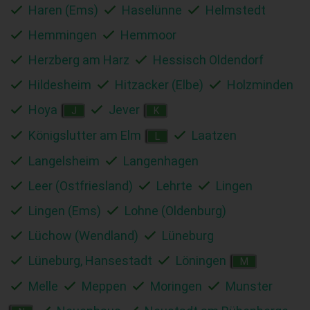
Haren (Ems)
Haselünne
Helmstedt
Hemmingen
Hemmoor
Herzberg am Harz
Hessisch Oldendorf
Hildesheim
Hitzacker (Elbe)
Holzminden
Hoya
Jever
J
K
Königslutter am Elm
Laatzen
L
Langelsheim
Langenhagen
Leer (Ostfriesland)
Lehrte
Lingen
Lingen (Ems)
Lohne (Oldenburg)
Lüchow (Wendland)
Lüneburg
Lüneburg, Hansestadt
Löningen
M
Melle
Meppen
Moringen
Munster