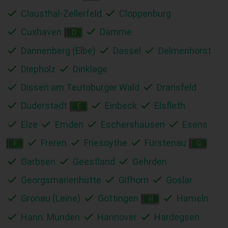
Clausthal-Zellerfeld
Cloppenburg
Cuxhaven
Damme
D
Dannenberg (Elbe)
Dassel
Delmenhorst
Diepholz
Dinklage
Dissen am Teutoburger Wald
Dransfeld
Duderstadt
Einbeck
Elsfleth
E
Elze
Emden
Eschershausen
Esens
Freren
Friesoythe
Fürstenau
F
G
Garbsen
Geestland
Gehrden
Georgsmarienhütte
Gifhorn
Goslar
Gronau (Leine)
Göttingen
Hameln
H
Hann. Münden
Hannover
Hardegsen