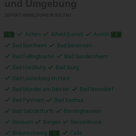
und Umgebung
SOFORT ABMELDUNG IN
SOLTAU
Achim
Alfeld (Leine)
Aurich
A
B
Bad Bentheim
Bad Bevensen
Bad Fallingbostel
Bad Gandersheim
Bad Harzburg
Bad Iburg
Bad Lauterberg im Harz
Bad Münder am Deister
Bad Nenndorf
Bad Pyrmont
Bad Sachsa
Bad Salzdetfurth
Barsinghausen
Bassum
Bergen
Bersenbrück
Braunschweig
Celle
C