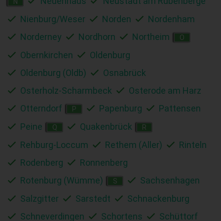
Neuenhaus
Neustadt am Rübenberge
N
Nienburg/Weser
Norden
Nordenham
Norderney
Nordhorn
Northeim
O
Obernkirchen
Oldenburg
Oldenburg (Oldb)
Osnabrück
Osterholz-Scharmbeck
Osterode am Harz
Otterndorf
Papenburg
Pattensen
P
Peine
Quakenbrück
Q
R
Rehburg-Loccum
Rethem (Aller)
Rinteln
Rodenberg
Ronnenberg
Rotenburg (Wümme)
Sachsenhagen
S
Salzgitter
Sarstedt
Schnackenburg
Schneverdingen
Schortens
Schüttorf