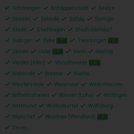
Schöningen
Schöppenstedt
Seelze
Seesen
Sehnde
Soltau
Springe
Stade
Stadthagen
Stadtoldendorf
Sulingen
Syke
Twistringen
T
U
Uelzen
Uslar
Varel
Vechta
V
Verden (Aller)
Visselhövede
W
Walsrode
Weener
Werlte
Westerstede
Wiesmoor
Wildeshausen
Wilhelmshaven
Winsen (Luhe)
Wittingen
Wittmund
Wolfenbüttel
Wolfsburg
Wunstorf
Wustrow (Wendland)
Z
Zeven