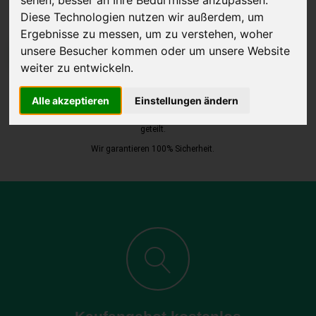
Diese Technologien nutzen wir außerdem, um
Ergebnisse zu messen, um zu verstehen, woher
unsere Besucher kommen oder um unsere Website
JETZT KOSTENLOSE BEWERTUNG
weiter zu entwickeln.
Kostenloses Angebot
für den Ankauf Ihres Autos inklusive der
Alle akzeptieren
Einstellungen ändern
Abholung, auf Wunsch sofort Geld. Ihre Daten werden nicht mit Dritten
geteilt.
Wir garantieren 100% Sicherheit.