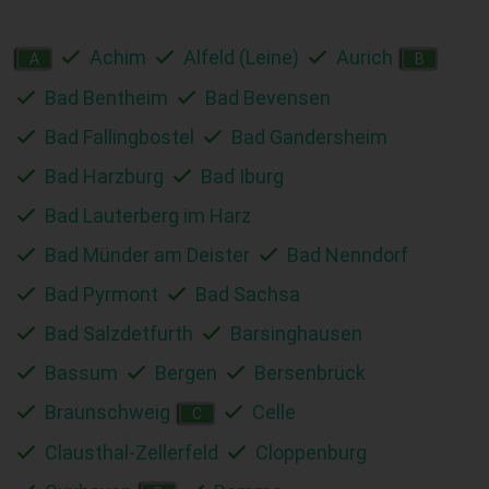
Achim
Alfeld (Leine)
Aurich
A
B
Bad Bentheim
Bad Bevensen
Bad Fallingbostel
Bad Gandersheim
Bad Harzburg
Bad Iburg
Bad Lauterberg im Harz
Bad Münder am Deister
Bad Nenndorf
Bad Pyrmont
Bad Sachsa
Bad Salzdetfurth
Barsinghausen
Bassum
Bergen
Bersenbrück
Braunschweig
Celle
C
Clausthal-Zellerfeld
Cloppenburg