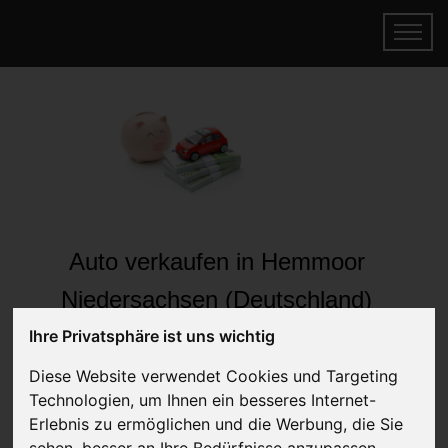
Auto verkaufen in Hemmoor
Niedersachsen (Deutschland)
Online Auto verkaufen & gratis abholen
Ihre Privatsphäre ist uns wichtig
lassen
Diese Website verwendet Cookies und Targeting
Auf Wunsch sofort Geld für Ihr Auto erhalten
Technologien, um Ihnen ein besseres Internet-
Erlebnis zu ermöglichen und die Werbung, die Sie
sehen, besser an Ihre Bedürfnisse anzupassen.