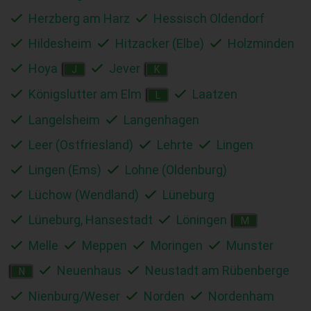
Herzberg am Harz
Hessisch Oldendorf
Hildesheim
Hitzacker (Elbe)
Holzminden
Hoya
Jever
J
K
Königslutter am Elm
Laatzen
L
Langelsheim
Langenhagen
Leer (Ostfriesland)
Lehrte
Lingen
Lingen (Ems)
Lohne (Oldenburg)
Lüchow (Wendland)
Lüneburg
Lüneburg, Hansestadt
Löningen
M
Melle
Meppen
Moringen
Munster
Neuenhaus
Neustadt am Rübenberge
N
Nienburg/Weser
Norden
Nordenham