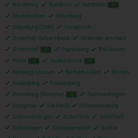
Norderney
Nordhorn
Northeim
O
Obernkirchen
Oldenburg
Oldenburg (Oldb)
Osnabrück
Osterholz-Scharmbeck
Osterode am Harz
Otterndorf
Papenburg
Pattensen
P
Peine
Quakenbrück
Q
R
Rehburg-Loccum
Rethem (Aller)
Rinteln
Rodenberg
Ronnenberg
Rotenburg (Wümme)
Sachsenhagen
S
Salzgitter
Sarstedt
Schnackenburg
Schneverdingen
Schortens
Schüttorf
Schöningen
Schöppenstedt
Seelze