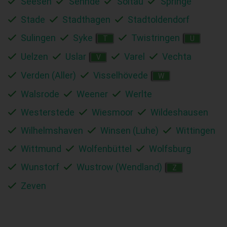
Seesen
Sehnde
Soltau
Springe
Stade
Stadthagen
Stadtoldendorf
Sulingen
Syke
Twistringen
T
U
Uelzen
Uslar
Varel
Vechta
V
Verden (Aller)
Visselhövede
W
Walsrode
Weener
Werlte
Westerstede
Wiesmoor
Wildeshausen
Wilhelmshaven
Winsen (Luhe)
Wittingen
Wittmund
Wolfenbüttel
Wolfsburg
Wunstorf
Wustrow (Wendland)
Z
Zeven