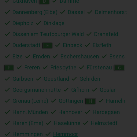
Cuxhaven
Damme
D
Dannenberg (Elbe)
Dassel
Delmenhorst
Diepholz
Dinklage
Dissen am Teutoburger Wald
Dransfeld
Duderstadt
Einbeck
Elsfleth
E
Elze
Emden
Eschershausen
Esens
Freren
Friesoythe
Fürstenau
F
G
Garbsen
Geestland
Gehrden
Georgsmarienhütte
Gifhorn
Goslar
Gronau (Leine)
Göttingen
Hameln
H
Hann. Münden
Hannover
Hardegsen
Haren (Ems)
Haselünne
Helmstedt
Hemmingen
Hemmoor