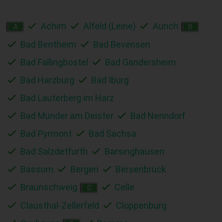
Achim
Alfeld (Leine)
Aurich
A
B
Bad Bentheim
Bad Bevensen
Bad Fallingbostel
Bad Gandersheim
Bad Harzburg
Bad Iburg
Bad Lauterberg im Harz
Bad Münder am Deister
Bad Nenndorf
Bad Pyrmont
Bad Sachsa
Bad Salzdetfurth
Barsinghausen
Bassum
Bergen
Bersenbrück
Braunschweig
Celle
C
Clausthal-Zellerfeld
Cloppenburg