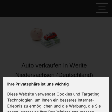
Auto verkaufen in Werlte
Niedersachsen (Deutschland)
Online Auto verkaufen & gratis abholen
Ihre Privatsphäre ist uns wichtig
lassen
Diese Website verwendet Cookies und Targeting
Auf Wunsch sofort Geld für Ihr Auto erhalten
Technologien, um Ihnen ein besseres Internet-
Erlebnis zu ermöglichen und die Werbung, die Sie
sehen, besser an Ihre Bedürfnisse anzupassen.