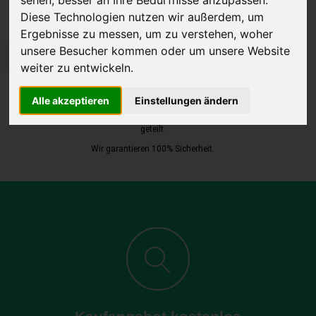
Diese Technologien nutzen wir außerdem, um
Ergebnisse zu messen, um zu verstehen, woher
unsere Besucher kommen oder um unsere Website
JETZT KOSTENLOSE BEWERTUNG
weiter zu entwickeln.
Kostenloses Angebot
für den Ankauf Ihres Autos inklusive der
Alle akzeptieren
Einstellungen ändern
Abholung, auf Wunsch sofort Geld. Ihre Daten werden nicht mit Dritten
geteilt.
Wir garantieren 100% Sicherheit.