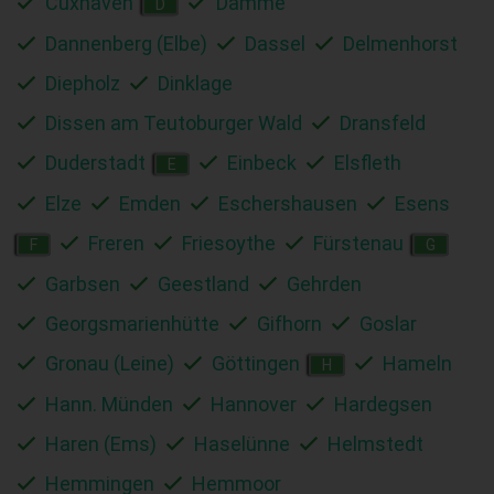
Cuxhaven
Damme
D
Dannenberg (Elbe)
Dassel
Delmenhorst
Diepholz
Dinklage
Dissen am Teutoburger Wald
Dransfeld
Duderstadt
Einbeck
Elsfleth
E
Elze
Emden
Eschershausen
Esens
Freren
Friesoythe
Fürstenau
F
G
Garbsen
Geestland
Gehrden
Georgsmarienhütte
Gifhorn
Goslar
Gronau (Leine)
Göttingen
Hameln
H
Hann. Münden
Hannover
Hardegsen
Haren (Ems)
Haselünne
Helmstedt
Hemmingen
Hemmoor