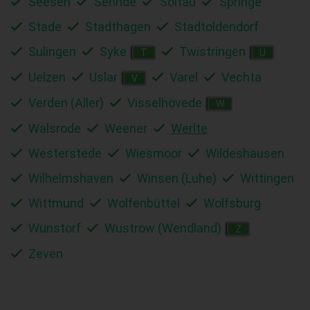
Seesen
Sehnde
Soltau
Springe
Stade
Stadthagen
Stadtoldendorf
Sulingen
Syke
Twistringen
T
U
Uelzen
Uslar
Varel
Vechta
V
Verden (Aller)
Visselhövede
W
Walsrode
Weener
Werlte
Westerstede
Wiesmoor
Wildeshausen
Wilhelmshaven
Winsen (Luhe)
Wittingen
Wittmund
Wolfenbüttel
Wolfsburg
Wunstorf
Wustrow (Wendland)
Z
Zeven