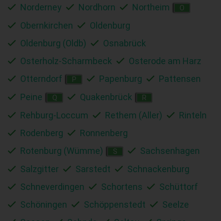
Norderney
Nordhorn
Northeim
O
Obernkirchen
Oldenburg
Oldenburg (Oldb)
Osnabrück
Osterholz-Scharmbeck
Osterode am Harz
Otterndorf
Papenburg
Pattensen
P
Peine
Quakenbrück
Q
R
Rehburg-Loccum
Rethem (Aller)
Rinteln
Rodenberg
Ronnenberg
Rotenburg (Wümme)
Sachsenhagen
S
Salzgitter
Sarstedt
Schnackenburg
Schneverdingen
Schortens
Schüttorf
Schöningen
Schöppenstedt
Seelze