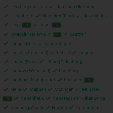
Herzberg am Harz
Hessisch Oldendorf
Hildesheim
Hitzacker (Elbe)
Holzminden
Hoya
Jever
J
K
Königslutter am Elm
Laatzen
L
Langelsheim
Langenhagen
Leer (Ostfriesland)
Lehrte
Lingen
Lingen (Ems)
Lohne (Oldenburg)
Lüchow (Wendland)
Lüneburg
Lüneburg, Hansestadt
Löningen
M
Melle
Meppen
Moringen
Munster
Neuenhaus
Neustadt am Rübenberge
N
Nienburg/Weser
Norden
Nordenham