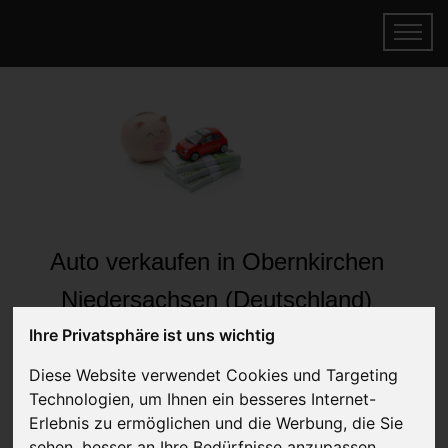
Auto verkaufen in Obernkirchen
Niedersachsen (Deutschland)
Online Auto verkaufen & gratis abholen
Ihre Privatsphäre ist uns wichtig
lassen
Diese Website verwendet Cookies und Targeting
Auf Wunsch sofort Geld für Ihr Auto erhalten
Technologien, um Ihnen ein besseres Internet-
Erlebnis zu ermöglichen und die Werbung, die Sie
sehen, besser an Ihre Bedürfnisse anzupassen.