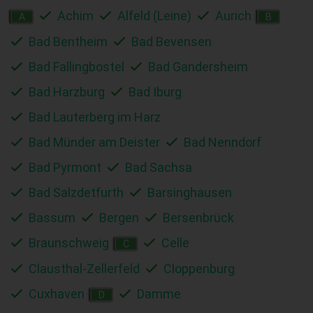
Achim
Alfeld (Leine)
Aurich
A
B
Bad Bentheim
Bad Bevensen
Bad Fallingbostel
Bad Gandersheim
Bad Harzburg
Bad Iburg
Bad Lauterberg im Harz
Bad Münder am Deister
Bad Nenndorf
Bad Pyrmont
Bad Sachsa
Bad Salzdetfurth
Barsinghausen
Bassum
Bergen
Bersenbrück
Braunschweig
Celle
C
Clausthal-Zellerfeld
Cloppenburg
Cuxhaven
Damme
D