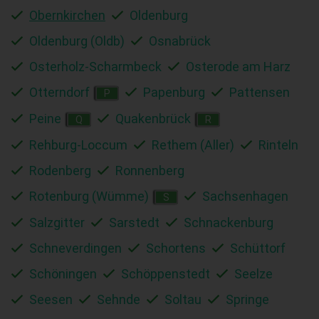
Obernkirchen
Oldenburg
Oldenburg (Oldb)
Osnabrück
Osterholz-Scharmbeck
Osterode am Harz
Otterndorf
Papenburg
Pattensen
P
Peine
Quakenbrück
Q
R
Rehburg-Loccum
Rethem (Aller)
Rinteln
Rodenberg
Ronnenberg
Rotenburg (Wümme)
Sachsenhagen
S
Salzgitter
Sarstedt
Schnackenburg
Schneverdingen
Schortens
Schüttorf
Schöningen
Schöppenstedt
Seelze
Seesen
Sehnde
Soltau
Springe