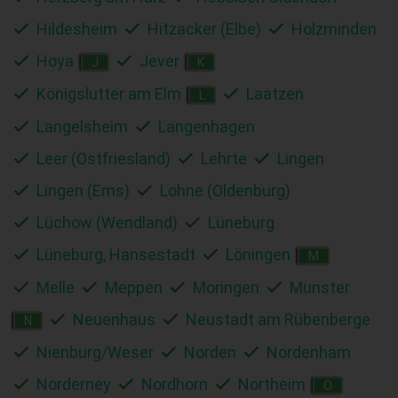
Hildesheim
Hitzacker (Elbe)
Holzminden
Hoya
Jever
J
K
Königslutter am Elm
Laatzen
L
Langelsheim
Langenhagen
Leer (Ostfriesland)
Lehrte
Lingen
Lingen (Ems)
Lohne (Oldenburg)
Lüchow (Wendland)
Lüneburg
Lüneburg, Hansestadt
Löningen
M
Melle
Meppen
Moringen
Munster
Neuenhaus
Neustadt am Rübenberge
N
Nienburg/Weser
Norden
Nordenham
Norderney
Nordhorn
Northeim
O