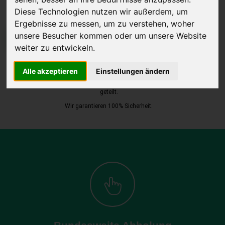
Diese Technologien nutzen wir außerdem, um
Ergebnisse zu messen, um zu verstehen, woher
unsere Besucher kommen oder um unsere Website
JETZT KOSTENLOSE BEWERTUNG
weiter zu entwickeln.
Kostenloses Angebot
für den Ankauf Ihres Autos inklusive der
Alle akzeptieren
Einstellungen ändern
Abholung, auf Wunsch sofort Geld. Ihre Daten werden nicht mit Dritten
geteilt.
Wir garantieren 100% Sicherheit.