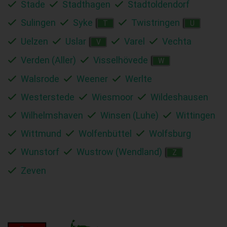
Stade
Stadthagen
Stadtoldendorf
Sulingen
Syke
Twistringen
T
U
Uelzen
Uslar
Varel
Vechta
V
Verden (Aller)
Visselhövede
W
Walsrode
Weener
Werlte
Westerstede
Wiesmoor
Wildeshausen
Wilhelmshaven
Winsen (Luhe)
Wittingen
Wittmund
Wolfenbüttel
Wolfsburg
Wunstorf
Wustrow (Wendland)
Z
Zeven