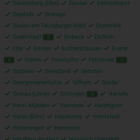
Dannenberg (Elbe)
Dassel
Delmenhorst
Diepholz
Dinklage
Dissen am Teutoburger Wald
Dransfeld
Duderstadt
Einbeck
Elsfleth
E
Elze
Emden
Eschershausen
Esens
Freren
Friesoythe
Fürstenau
F
G
Garbsen
Geestland
Gehrden
Georgsmarienhütte
Gifhorn
Goslar
Gronau (Leine)
Göttingen
Hameln
H
Hann. Münden
Hannover
Hardegsen
Haren (Ems)
Haselünne
Helmstedt
Hemmingen
Hemmoor
Herzberg am Harz
Hessisch Oldendorf