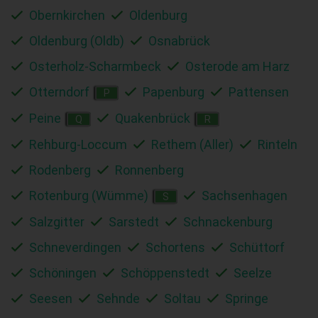
Obernkirchen
Oldenburg
Oldenburg (Oldb)
Osnabrück
Osterholz-Scharmbeck
Osterode am Harz
Otterndorf
Papenburg
Pattensen
P
Peine
Quakenbrück
Q
R
Rehburg-Loccum
Rethem (Aller)
Rinteln
Rodenberg
Ronnenberg
Rotenburg (Wümme)
Sachsenhagen
S
Salzgitter
Sarstedt
Schnackenburg
Schneverdingen
Schortens
Schüttorf
Schöningen
Schöppenstedt
Seelze
Seesen
Sehnde
Soltau
Springe