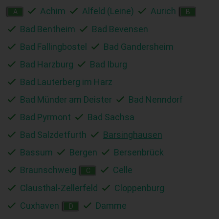
Achim
Alfeld (Leine)
Aurich
A
B
Bad Bentheim
Bad Bevensen
Bad Fallingbostel
Bad Gandersheim
Bad Harzburg
Bad Iburg
Bad Lauterberg im Harz
Bad Münder am Deister
Bad Nenndorf
Bad Pyrmont
Bad Sachsa
Bad Salzdetfurth
Barsinghausen
Bassum
Bergen
Bersenbrück
Braunschweig
Celle
C
Clausthal-Zellerfeld
Cloppenburg
Cuxhaven
Damme
D