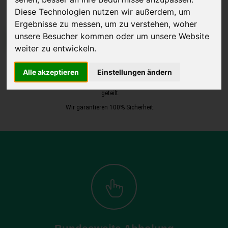
Diese Technologien nutzen wir außerdem, um
Ergebnisse zu messen, um zu verstehen, woher
unsere Besucher kommen oder um unsere Website
JETZT KOSTENLOSE BEWERTUNG
weiter zu entwickeln.
Kostenloses Angebot
für den Ankauf Ihres Autos inklusive der
Alle akzeptieren
Einstellungen ändern
Abholung, auf Wunsch sofort Geld. Ihre Daten werden nicht mit Dritten
geteilt.
Wir garantieren 100% Sicherheit.