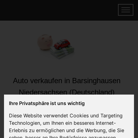
Auto verkaufen in Barsinghausen
Niedersachsen (Deutschland)
Online Auto verkaufen & gratis abholen
Ihre Privatsphäre ist uns wichtig
lassen
Diese Website verwendet Cookies und Targeting
Auf Wunsch sofort Geld für Ihr Auto erhalten
Technologien, um Ihnen ein besseres Internet-
Erlebnis zu ermöglichen und die Werbung, die Sie
sehen, besser an Ihre Bedürfnisse anzupassen.