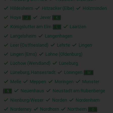
Hildesheim
Hitzacker (Elbe)
Holzminden
Hoya
Jever
J
K
Königslutter am Elm
Laatzen
L
Langelsheim
Langenhagen
Leer (Ostfriesland)
Lehrte
Lingen
Lingen (Ems)
Lohne (Oldenburg)
Lüchow (Wendland)
Lüneburg
Lüneburg, Hansestadt
Löningen
M
Melle
Meppen
Moringen
Munster
Neuenhaus
Neustadt am Rübenberge
N
Nienburg/Weser
Norden
Nordenham
Norderney
Nordhorn
Northeim
O