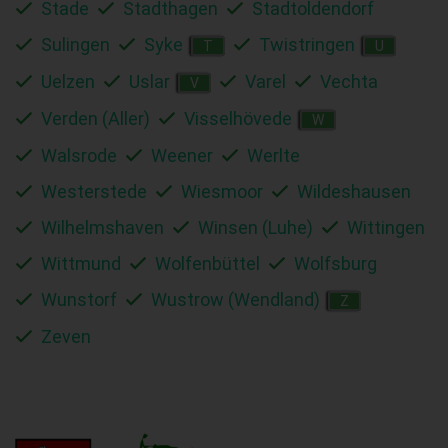
Stade
Stadthagen
Stadtoldendorf
Sulingen
Syke
Twistringen
T
U
Uelzen
Uslar
Varel
Vechta
V
Verden (Aller)
Visselhövede
W
Walsrode
Weener
Werlte
Westerstede
Wiesmoor
Wildeshausen
Wilhelmshaven
Winsen (Luhe)
Wittingen
Wittmund
Wolfenbüttel
Wolfsburg
Wunstorf
Wustrow (Wendland)
Z
Zeven