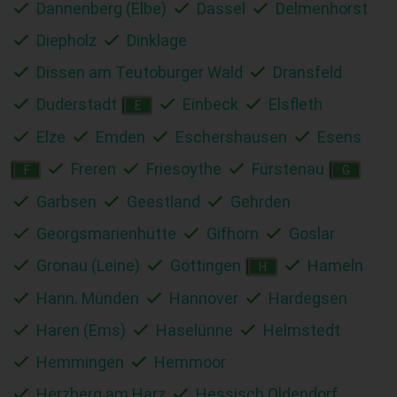
Dannenberg (Elbe)
Dassel
Delmenhorst
Diepholz
Dinklage
Dissen am Teutoburger Wald
Dransfeld
Duderstadt
Einbeck
Elsfleth
E
Elze
Emden
Eschershausen
Esens
Freren
Friesoythe
Fürstenau
F
G
Garbsen
Geestland
Gehrden
Georgsmarienhütte
Gifhorn
Goslar
Gronau (Leine)
Göttingen
Hameln
H
Hann. Münden
Hannover
Hardegsen
Haren (Ems)
Haselünne
Helmstedt
Hemmingen
Hemmoor
Herzberg am Harz
Hessisch Oldendorf