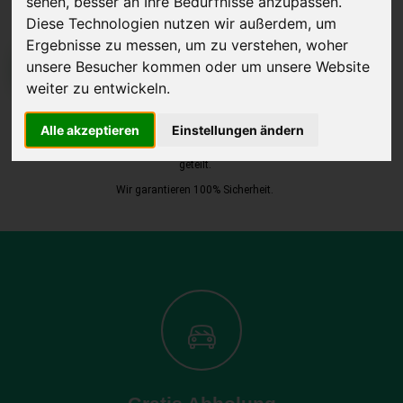
sehen, besser an Ihre Bedürfnisse anzupassen.
Diese Technologien nutzen wir außerdem, um
Ergebnisse zu messen, um zu verstehen, woher
unsere Besucher kommen oder um unsere Website
JETZT KOSTENLOSE BEWERTUNG
weiter zu entwickeln.
Kostenloses Angebot
für den Ankauf Ihres Autos inklusive der
Alle akzeptieren
Einstellungen ändern
Abholung, auf Wunsch sofort Geld. Ihre Daten werden nicht mit Dritten
geteilt.
Wir garantieren 100% Sicherheit.