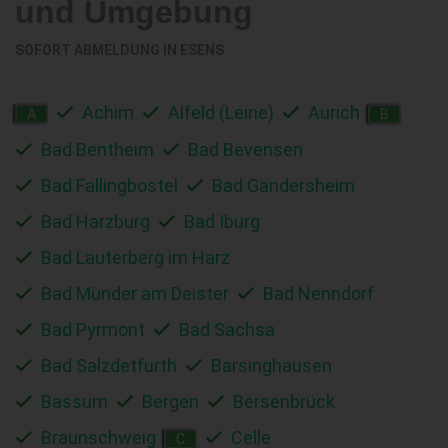
und Umgebung
SOFORT ABMELDUNG IN
ESENS
Achim
Alfeld (Leine)
Aurich
A
B
Bad Bentheim
Bad Bevensen
Bad Fallingbostel
Bad Gandersheim
Bad Harzburg
Bad Iburg
Bad Lauterberg im Harz
Bad Münder am Deister
Bad Nenndorf
Bad Pyrmont
Bad Sachsa
Bad Salzdetfurth
Barsinghausen
Bassum
Bergen
Bersenbrück
Braunschweig
Celle
C