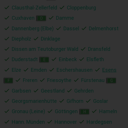
Clausthal-Zellerfeld
Cloppenburg
Cuxhaven
Damme
D
Dannenberg (Elbe)
Dassel
Delmenhorst
Diepholz
Dinklage
Dissen am Teutoburger Wald
Dransfeld
Duderstadt
Einbeck
Elsfleth
E
Elze
Emden
Eschershausen
Esens
Freren
Friesoythe
Fürstenau
F
G
Garbsen
Geestland
Gehrden
Georgsmarienhütte
Gifhorn
Goslar
Gronau (Leine)
Göttingen
Hameln
H
Hann. Münden
Hannover
Hardegsen