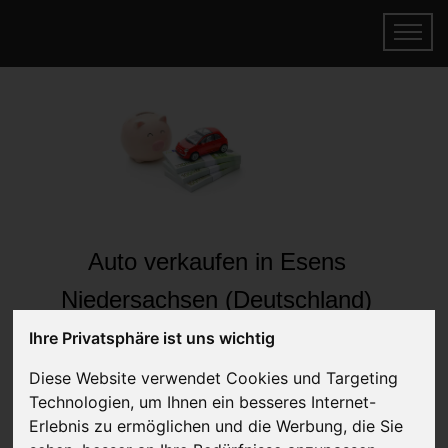
Auto verkaufen in Esens
Niedersachsen (Deutschland)
Online Auto verkaufen & gratis abholen
Ihre Privatsphäre ist uns wichtig
lassen
Diese Website verwendet Cookies und Targeting
Auf Wunsch sofort Geld für Ihr Auto erhalten
Technologien, um Ihnen ein besseres Internet-
Erlebnis zu ermöglichen und die Werbung, die Sie