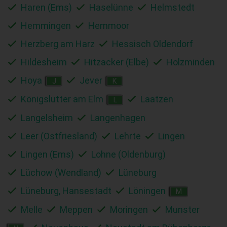
Haren (Ems)
Haselünne
Helmstedt
Hemmingen
Hemmoor
Herzberg am Harz
Hessisch Oldendorf
Hildesheim
Hitzacker (Elbe)
Holzminden
Hoya
Jever
J
K
Königslutter am Elm
Laatzen
L
Langelsheim
Langenhagen
Leer (Ostfriesland)
Lehrte
Lingen
Lingen (Ems)
Lohne (Oldenburg)
Lüchow (Wendland)
Lüneburg
Lüneburg, Hansestadt
Löningen
M
Melle
Meppen
Moringen
Munster