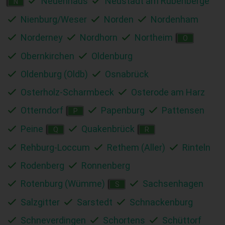
Neuenhaus
Neustadt am Rübenberge
N
Nienburg/Weser
Norden
Nordenham
Norderney
Nordhorn
Northeim
O
Obernkirchen
Oldenburg
Oldenburg (Oldb)
Osnabrück
Osterholz-Scharmbeck
Osterode am Harz
Otterndorf
Papenburg
Pattensen
P
Peine
Quakenbrück
Q
R
Rehburg-Loccum
Rethem (Aller)
Rinteln
Rodenberg
Ronnenberg
Rotenburg (Wümme)
Sachsenhagen
S
Salzgitter
Sarstedt
Schnackenburg
Schneverdingen
Schortens
Schüttorf