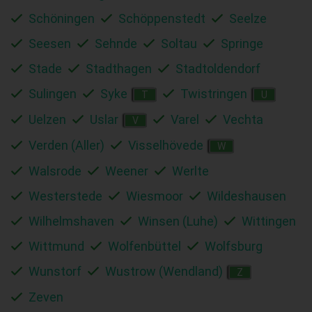
Schöningen
Schöppenstedt
Seelze
Seesen
Sehnde
Soltau
Springe
Stade
Stadthagen
Stadtoldendorf
Sulingen
Syke
Twistringen
T
U
Uelzen
Uslar
Varel
Vechta
V
Verden (Aller)
Visselhövede
W
Walsrode
Weener
Werlte
Westerstede
Wiesmoor
Wildeshausen
Wilhelmshaven
Winsen (Luhe)
Wittingen
Wittmund
Wolfenbüttel
Wolfsburg
Wunstorf
Wustrow (Wendland)
Z
Zeven