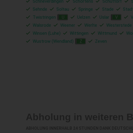
Schneverdingen
Schortens
Schüttorf
Sehnde
Soltau
Springe
Stade
Stad
Twistringen
Uelzen
Uslar
V
U
V
Walsrode
Weener
Werlte
Westerstede
Winsen (Luhe)
Wittingen
Wittmund
Wol
Wustrow (Wendland)
Zeven
Z
Abholung in weiteren 
ABHOLUNG INNERHALB 24 STUNDEN DANK DEUTSCH