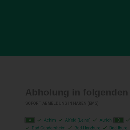
Abholung in folgenden
SOFORT ABMELDUNG IN
HAREN (EMS)
Achim
Alfeld (Leine)
Aurich
A
B
Bad Gandersheim
Bad Harzburg
Bad Iburg