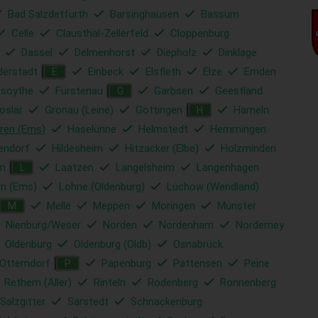
Bad Salzdetfurth
Barsinghausen
Bassum
Celle
Clausthal-Zellerfeld
Cloppenburg
Dassel
Delmenhorst
Diepholz
Dinklage
derstadt
Einbeck
Elsfleth
Elze
Emden
E
esoythe
Fürstenau
Garbsen
Geestland
G
oslar
Gronau (Leine)
Göttingen
Hameln
H
ren (Ems)
Haselünne
Helmstedt
Hemmingen
endorf
Hildesheim
Hitzacker (Elbe)
Holzminden
lm
Laatzen
Langelsheim
Langenhagen
L
en (Ems)
Lohne (Oldenburg)
Lüchow (Wendland)
Melle
Meppen
Moringen
Munster
M
Nienburg/Weser
Norden
Nordenham
Norderney
Oldenburg
Oldenburg (Oldb)
Osnabrück
Otterndorf
Papenburg
Pattensen
Peine
P
Rethem (Aller)
Rinteln
Rodenberg
Ronnenberg
Salzgitter
Sarstedt
Schnackenburg