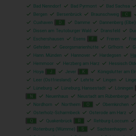
Bad Nenndorf
Bad Pyrmont
Bad Sachsa
Bergen
Bersenbrück
Braunschweig
C
Cuxhaven
Damme
Dannenberg (Elbe)
D
Dissen am Teutoburger Wald
Dransfeld
Du
Eschershausen
Esens
Freren
Fri
F
Gehrden
Georgsmarienhütte
Gifhorn
G
Hann. Münden
Hannover
Hardegsen
Ha
Hemmoor
Herzberg am Harz
Hessisch Old
Hoya
Jever
Königslutter am E
J
K
Leer (Ostfriesland)
Lehrte
Lingen
Ling
Lüneburg
Lüneburg, Hansestadt
Löningen
Neuenhaus
Neustadt am Rübenberge
N
Nordhorn
Northeim
Obernkirchen
O
Osterholz-Scharmbeck
Osterode am Harz
Quakenbrück
Rehburg-Loccum
Q
R
Rotenburg (Wümme)
Sachsenhagen
S