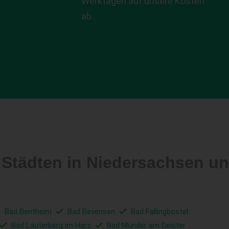
Werktagen auf unsere Kosten
ab.
 Städten in Niedersachsen 
Bad Bentheim
Bad Bevensen
Bad Fallingbostel
Bad Lauterberg im Harz
Bad Münder am Deister