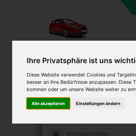
Ihre Privatsphäre ist uns wicht
Diese Website verwendet Cookies und Targeting
Auto verkaufen in Ha
besser an Ihre Bedürfnisse anzupassen. Diese
Niedersachsen (Deut
kommen oder um unsere Website weiter zu ent
Online Auto verkaufen & grati
Alle akzeptieren
Einstellungen ändern
Auf Wunsch sofort Geld für Ihr Au