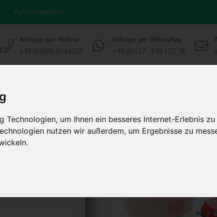
Auto verkaufen!
Anfrage per Hotline
Anfrage per WhatsApp
+49 (0)800-0044333
+49 (0)157 - 849 157 78
HOME
KONTAKT
ABLAUF
AUT
ig
 Technologien, um Ihnen ein besseres Internet-Erlebnis zu
ren (Ems)
 Technologien nutzen wir außerdem, um Ergebnisse zu mess
schland)
wickeln.
s abholen lassen
to erhalten