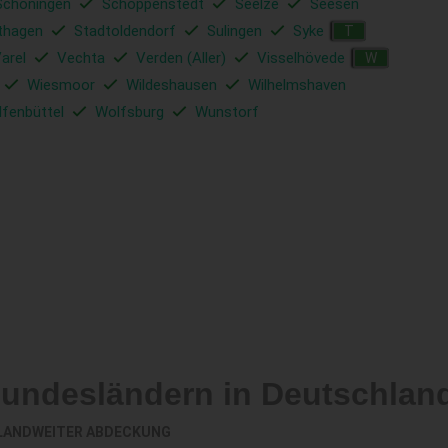
Schöningen
Schöppenstedt
Seelze
Seesen
thagen
Stadtoldendorf
Sulingen
Syke
T
arel
Vechta
Verden (Aller)
Visselhövede
W
Wiesmoor
Wildeshausen
Wilhelmshaven
fenbüttel
Wolfsburg
Wunstorf
Bundesländern in Deutschlan
LANDWEITER ABDECKUNG