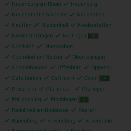
Neuenburg am Rhein
Neuenbürg
Neuenstadt am Kocher
Neuenstein
Neuffen
Niedernhall
Niederstetten
Niederstotzingen
Nürtingen
O
Oberkirch
Oberkochen
Oberndorf am Neckar
Oberriexingen
Ochsenhausen
Offenburg
Oppenau
Osterburken
Ostfildern
Owen
P
Pforzheim
Pfullendorf
Pfullingen
Philippsburg
Plochingen
R
Radolfzell am Bodensee
Rastatt
Rauenberg
Ravensburg
Ravenstein