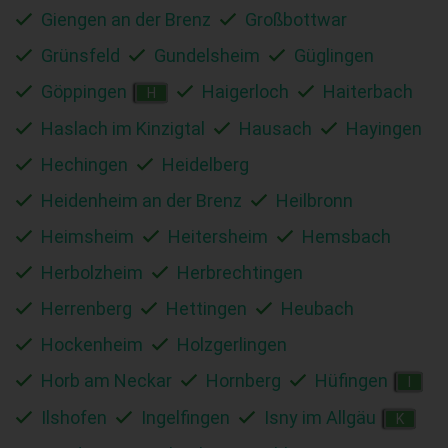
Giengen an der Brenz
Großbottwar
Grünsfeld
Gundelsheim
Güglingen
Göppingen
Haigerloch
Haiterbach
H
Haslach im Kinzigtal
Hausach
Hayingen
Hechingen
Heidelberg
Heidenheim an der Brenz
Heilbronn
Heimsheim
Heitersheim
Hemsbach
Herbolzheim
Herbrechtingen
Herrenberg
Hettingen
Heubach
Hockenheim
Holzgerlingen
Horb am Neckar
Hornberg
Hüfingen
I
Ilshofen
Ingelfingen
Isny im Allgäu
K