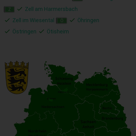
Zell am Harmersbach
Z
Zell im Wiesental
Öhringen
Ö
Östringen
Ötisheim