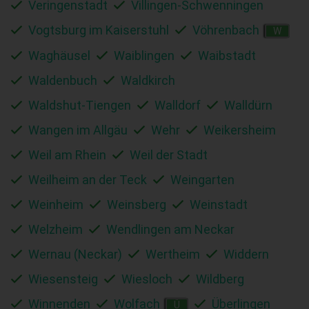
Veringenstadt
Villingen-Schwenningen
Vogtsburg im Kaiserstuhl
Vöhrenbach
W
Waghäusel
Waiblingen
Waibstadt
Waldenbuch
Waldkirch
Waldshut-Tiengen
Walldorf
Walldürn
Wangen im Allgäu
Wehr
Weikersheim
Weil am Rhein
Weil der Stadt
Weilheim an der Teck
Weingarten
Weinheim
Weinsberg
Weinstadt
Welzheim
Wendlingen am Neckar
Wernau (Neckar)
Wertheim
Widdern
Wiesensteig
Wiesloch
Wildberg
Winnenden
Wolfach
Überlingen
Ü