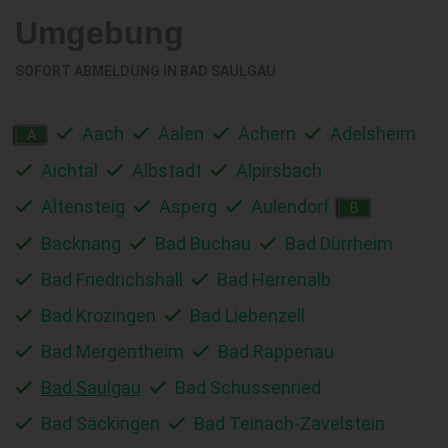
Umgebung
SOFORT ABMELDUNG IN
BAD SAULGAU
Aach
Aalen
Achern
Adelsheim
A
Aichtal
Albstadt
Alpirsbach
Altensteig
Asperg
Aulendorf
B
Backnang
Bad Buchau
Bad Dürrheim
Bad Friedrichshall
Bad Herrenalb
Bad Krozingen
Bad Liebenzell
Bad Mergentheim
Bad Rappenau
Bad Saulgau
Bad Schussenried
Bad Säckingen
Bad Teinach-Zavelstein