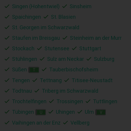
Singen (Hohentwiel)
Sinsheim
Spaichingen
St. Blasien
St. Georgen im Schwarzwald
Staufen im Breisgau
Steinheim an der Murr
Stockach
Stutensee
Stuttgart
Stühlingen
Sulz am Neckar
Sulzburg
Süßen
Tauberbischofsheim
T
Tengen
Tettnang
Titisee-Neustadt
Todtnau
Triberg im Schwarzwald
Trochtelfingen
Trossingen
Tuttlingen
Tübingen
Uhingen
Ulm
U
V
Vaihingen an der Enz
Vellberg