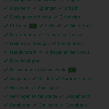
Eppelheim
Eppingen
Erbach
Esslingen am Neckar
Ettenheim
Ettlingen
Fellbach
Filderstadt
F
Forchtenberg
Freiberg am Neckar
Freiburg im Breisgau
Freudenberg
Freudenstadt
Fridingen an der Donau
Friedrichshafen
Furtwangen im Schwarzwald
G
Gaggenau
Gaildorf
Gammertingen
Geisingen
Geislingen
Geislingen an der Steige
Gengenbach
Gerabronn
Gerlingen
Gernsbach