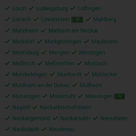
Lorch
Ludwigsburg
Löffingen
Lörrach
Löwenstein
Mahlberg
M
Mannheim
Marbach am Neckar
Markdorf
Markgröningen
Maulbronn
Meersburg
Mengen
Metzingen
Meßkirch
Meßstetten
Mosbach
Munderkingen
Murrhardt
Mühlacker
Mühlheim an der Donau
Müllheim
Münsingen
Möckmühl
Mössingen
N
Nagold
Neckarbischofsheim
Neckargemünd
Neckarsulm
Neresheim
Neubulach
Neudenau