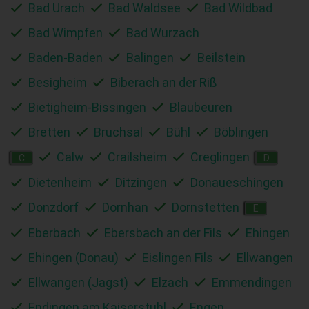
Bad Urach
Bad Waldsee
Bad Wildbad
Bad Wimpfen
Bad Wurzach
Baden-Baden
Balingen
Beilstein
Besigheim
Biberach an der Riß
Bietigheim-Bissingen
Blaubeuren
Bretten
Bruchsal
Bühl
Böblingen
Calw
Crailsheim
Creglingen
C
D
Dietenheim
Ditzingen
Donaueschingen
Donzdorf
Dornhan
Dornstetten
E
Eberbach
Ebersbach an der Fils
Ehingen
Ehingen (Donau)
Eislingen Fils
Ellwangen
Ellwangen (Jagst)
Elzach
Emmendingen
Endingen am Kaiserstuhl
Engen