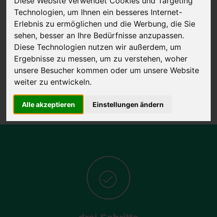
Diese Website verwendet Cookies und Targeting
Technologien, um Ihnen ein besseres Internet-
Erlebnis zu ermöglichen und die Werbung, die Sie
sehen, besser an Ihre Bedürfnisse anzupassen.
JETZT KOSTENLOSE BEWERTUNG
Diese Technologien nutzen wir außerdem, um
Ergebnisse zu messen, um zu verstehen, woher
Kostenloses Angebot
für den Ankauf Ihres Autos inklusive der
unsere Besucher kommen oder um unsere Website
Abholung, auf Wunsch sofort Geld. Ihre Daten werden nicht mit Dritten
weiter zu entwickeln.
geteilt.
Wir garantieren 100% Sicherheit.
Alle akzeptieren
Einstellungen ändern