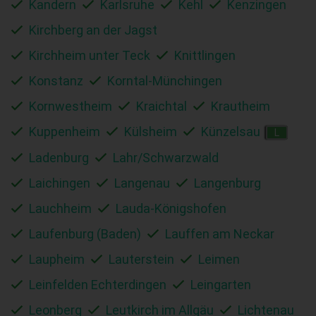
Kandern
Karlsruhe
Kehl
Kenzingen
Kirchberg an der Jagst
Kirchheim unter Teck
Knittlingen
Konstanz
Korntal-Münchingen
Kornwestheim
Kraichtal
Krautheim
Kuppenheim
Külsheim
Künzelsau
L
Ladenburg
Lahr/Schwarzwald
Laichingen
Langenau
Langenburg
Lauchheim
Lauda-Königshofen
Laufenburg (Baden)
Lauffen am Neckar
Laupheim
Lauterstein
Leimen
Leinfelden Echterdingen
Leingarten
Leonberg
Leutkirch im Allgäu
Lichtenau