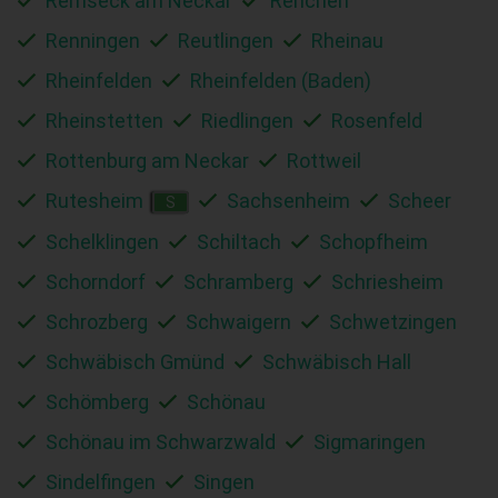
Remseck am Neckar
Renchen
Renningen
Reutlingen
Rheinau
Rheinfelden
Rheinfelden (Baden)
Rheinstetten
Riedlingen
Rosenfeld
Rottenburg am Neckar
Rottweil
Rutesheim
Sachsenheim
Scheer
S
Schelklingen
Schiltach
Schopfheim
Schorndorf
Schramberg
Schriesheim
Schrozberg
Schwaigern
Schwetzingen
Schwäbisch Gmünd
Schwäbisch Hall
Schömberg
Schönau
Schönau im Schwarzwald
Sigmaringen
Sindelfingen
Singen