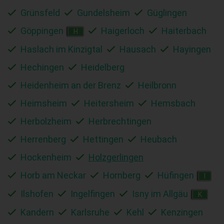
Grünsfeld
Gundelsheim
Güglingen
Göppingen
Haigerloch
Haiterbach
H
Haslach im Kinzigtal
Hausach
Hayingen
Hechingen
Heidelberg
Heidenheim an der Brenz
Heilbronn
Heimsheim
Heitersheim
Hemsbach
Herbolzheim
Herbrechtingen
Herrenberg
Hettingen
Heubach
Hockenheim
Holzgerlingen
Horb am Neckar
Hornberg
Hüfingen
I
Ilshofen
Ingelfingen
Isny im Allgäu
K
Kandern
Karlsruhe
Kehl
Kenzingen