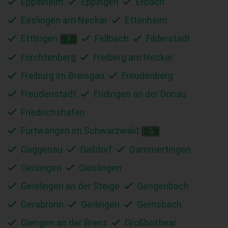
Eppelheim
Eppingen
Erbach
Esslingen am Neckar
Ettenheim
Ettlingen
Fellbach
Filderstadt
F
Forchtenberg
Freiberg am Neckar
Freiburg im Breisgau
Freudenberg
Freudenstadt
Fridingen an der Donau
Friedrichshafen
Furtwangen im Schwarzwald
G
Gaggenau
Gaildorf
Gammertingen
Geisingen
Geislingen
Geislingen an der Steige
Gengenbach
Gerabronn
Gerlingen
Gernsbach
Giengen an der Brenz
Großbottwar