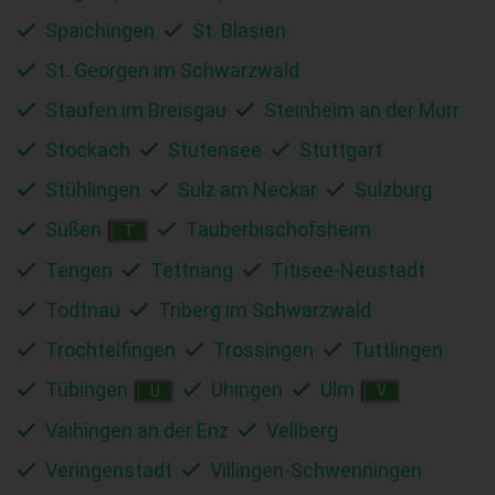
Spaichingen
St. Blasien
St. Georgen im Schwarzwald
Staufen im Breisgau
Steinheim an der Murr
Stockach
Stutensee
Stuttgart
Stühlingen
Sulz am Neckar
Sulzburg
Süßen
Tauberbischofsheim
T
Tengen
Tettnang
Titisee-Neustadt
Todtnau
Triberg im Schwarzwald
Trochtelfingen
Trossingen
Tuttlingen
Tübingen
Uhingen
Ulm
U
V
Vaihingen an der Enz
Vellberg
Veringenstadt
Villingen-Schwenningen