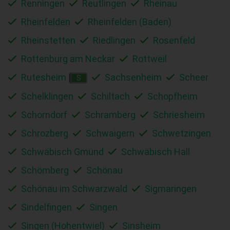
Renningen
Reutlingen
Rheinau
Rheinfelden
Rheinfelden (Baden)
Rheinstetten
Riedlingen
Rosenfeld
Rottenburg am Neckar
Rottweil
Rutesheim
Sachsenheim
Scheer
S
Schelklingen
Schiltach
Schopfheim
Schorndorf
Schramberg
Schriesheim
Schrozberg
Schwaigern
Schwetzingen
Schwäbisch Gmünd
Schwäbisch Hall
Schömberg
Schönau
Schönau im Schwarzwald
Sigmaringen
Sindelfingen
Singen
Singen (Hohentwiel)
Sinsheim