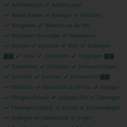
Bad Wimpfen
Bad Wurzach
Baden-Baden
Balingen
Beilstein
Besigheim
Biberach an der Riß
Bietigheim-Bissingen
Blaubeuren
Bretten
Bruchsal
Bühl
Böblingen
Calw
Crailsheim
Creglingen
C
D
Dietenheim
Ditzingen
Donaueschingen
Donzdorf
Dornhan
Dornstetten
E
Eberbach
Ebersbach an der Fils
Ehingen
Ehingen (Donau)
Eislingen Fils
Ellwangen
Ellwangen (Jagst)
Elzach
Emmendingen
Endingen am Kaiserstuhl
Engen