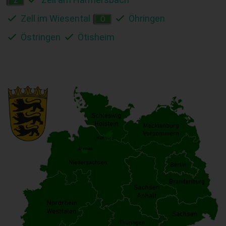
Z
Zell im Wiesental
Öhringen
Ö
Östringen
Ötisheim