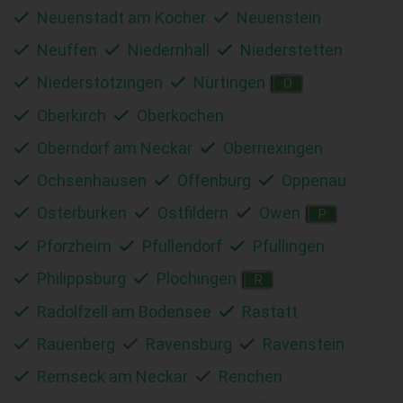
Neuenstadt am Kocher
Neuenstein
Neuffen
Niedernhall
Niederstetten
Niederstotzingen
Nürtingen
O
Oberkirch
Oberkochen
Oberndorf am Neckar
Oberriexingen
Ochsenhausen
Offenburg
Oppenau
Osterburken
Ostfildern
Owen
P
Pforzheim
Pfullendorf
Pfullingen
Philippsburg
Plochingen
R
Radolfzell am Bodensee
Rastatt
Rauenberg
Ravensburg
Ravenstein
Remseck am Neckar
Renchen