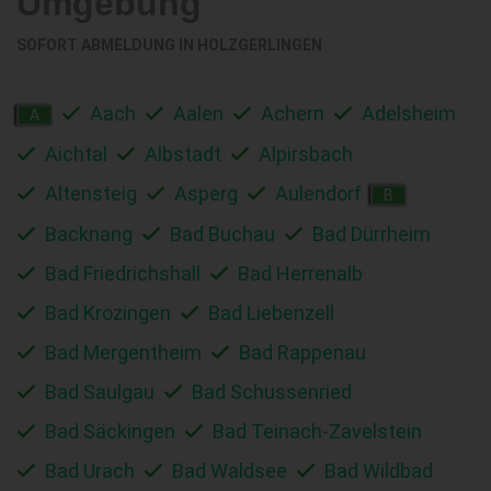
Umgebung
SOFORT ABMELDUNG IN
HOLZGERLINGEN
Aach
Aalen
Achern
Adelsheim
A
Aichtal
Albstadt
Alpirsbach
Altensteig
Asperg
Aulendorf
B
Backnang
Bad Buchau
Bad Dürrheim
Bad Friedrichshall
Bad Herrenalb
Bad Krozingen
Bad Liebenzell
Bad Mergentheim
Bad Rappenau
Bad Saulgau
Bad Schussenried
Bad Säckingen
Bad Teinach-Zavelstein
Bad Urach
Bad Waldsee
Bad Wildbad