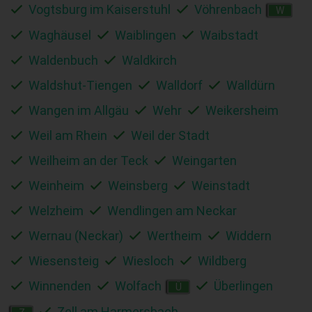
Vogtsburg im Kaiserstuhl
Vöhrenbach
W
Waghäusel
Waiblingen
Waibstadt
Waldenbuch
Waldkirch
Waldshut-Tiengen
Walldorf
Walldürn
Wangen im Allgäu
Wehr
Weikersheim
Weil am Rhein
Weil der Stadt
Weilheim an der Teck
Weingarten
Weinheim
Weinsberg
Weinstadt
Welzheim
Wendlingen am Neckar
Wernau (Neckar)
Wertheim
Widdern
Wiesensteig
Wiesloch
Wildberg
Winnenden
Wolfach
Überlingen
Ü
Zell am Harmersbach