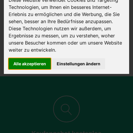
Technologien, um Ihnen ein besseres Internet-
Erlebnis zu ermöglichen und die Werbung, die Sie
sehen, besser an Ihre Bedürfnisse anzupassen.
JETZT KOSTENLOSE BEWERTUNG
Diese Technologien nutzen wir außerdem, um
Ergebnisse zu messen, um zu verstehen, woher
Kostenloses Angebot
für den Ankauf Ihres Autos inklusive der
unsere Besucher kommen oder um unsere Website
Abholung, auf Wunsch sofort Geld. Ihre Daten werden nicht mit Dritten
weiter zu entwickeln.
geteilt.
Wir garantieren 100% Sicherheit.
Alle akzeptieren
Einstellungen ändern