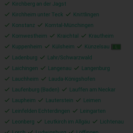
Kirchberg an der Jagst
Kirchheim unter Teck
Knittlingen
Konstanz
Korntal-Münchingen
Kornwestheim
Kraichtal
Krautheim
Kuppenheim
Külsheim
Künzelsau
L
Ladenburg
Lahr/Schwarzwald
Laichingen
Langenau
Langenburg
Lauchheim
Lauda-Königshofen
Laufenburg (Baden)
Lauffen am Neckar
Laupheim
Lauterstein
Leimen
Leinfelden Echterdingen
Leingarten
Leonberg
Leutkirch im Allgäu
Lichtenau
Lorch
Ludwigsburg
Löffingen