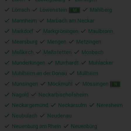
Lörrach
Löwenstein
Mahlberg
M
Mannheim
Marbach am Neckar
Markdorf
Markgröningen
Maulbronn
Meersburg
Mengen
Metzingen
Meßkirch
Meßstetten
Mosbach
Munderkingen
Murrhardt
Mühlacker
Mühlheim an der Donau
Müllheim
Münsingen
Möckmühl
Mössingen
N
Nagold
Neckarbischofsheim
Neckargemünd
Neckarsulm
Neresheim
Neubulach
Neudenau
Neuenburg am Rhein
Neuenbürg