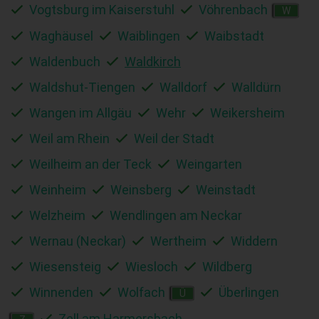
Vogtsburg im Kaiserstuhl
Vöhrenbach
W
Waghäusel
Waiblingen
Waibstadt
Waldenbuch
Waldkirch
Waldshut-Tiengen
Walldorf
Walldürn
Wangen im Allgäu
Wehr
Weikersheim
Weil am Rhein
Weil der Stadt
Weilheim an der Teck
Weingarten
Weinheim
Weinsberg
Weinstadt
Welzheim
Wendlingen am Neckar
Wernau (Neckar)
Wertheim
Widdern
Wiesensteig
Wiesloch
Wildberg
Winnenden
Wolfach
Überlingen
Ü
Zell am Harmersbach