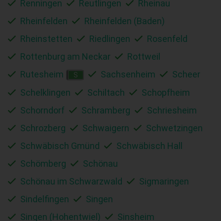
Renningen
Reutlingen
Rheinau
Rheinfelden
Rheinfelden (Baden)
Rheinstetten
Riedlingen
Rosenfeld
Rottenburg am Neckar
Rottweil
Rutesheim
Sachsenheim
Scheer
S
Schelklingen
Schiltach
Schopfheim
Schorndorf
Schramberg
Schriesheim
Schrozberg
Schwaigern
Schwetzingen
Schwäbisch Gmünd
Schwäbisch Hall
Schömberg
Schönau
Schönau im Schwarzwald
Sigmaringen
Sindelfingen
Singen
Singen (Hohentwiel)
Sinsheim