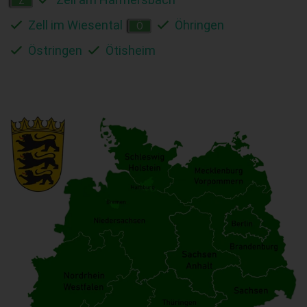
Z
Zell im Wiesental
Öhringen
Ö
Östringen
Ötisheim