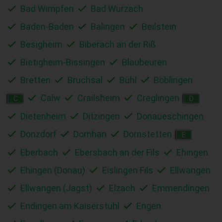
Bad Wimpfen
Bad Wurzach
Baden-Baden
Balingen
Beilstein
Besigheim
Biberach an der Riß
Bietigheim-Bissingen
Blaubeuren
Bretten
Bruchsal
Bühl
Böblingen
Calw
Crailsheim
Creglingen
C
D
Dietenheim
Ditzingen
Donaueschingen
Donzdorf
Dornhan
Dornstetten
E
Eberbach
Ebersbach an der Fils
Ehingen
Ehingen (Donau)
Eislingen Fils
Ellwangen
Ellwangen (Jagst)
Elzach
Emmendingen
Endingen am Kaiserstuhl
Engen