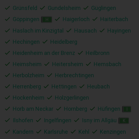
Grünsfeld
Gundelsheim
Güglingen
Göppingen
Haigerloch
Haiterbach
H
Haslach im Kinzigtal
Hausach
Hayingen
Hechingen
Heidelberg
Heidenheim an der Brenz
Heilbronn
Heimsheim
Heitersheim
Hemsbach
Herbolzheim
Herbrechtingen
Herrenberg
Hettingen
Heubach
Hockenheim
Holzgerlingen
Horb am Neckar
Hornberg
Hüfingen
I
Ilshofen
Ingelfingen
Isny im Allgäu
K
Kandern
Karlsruhe
Kehl
Kenzingen