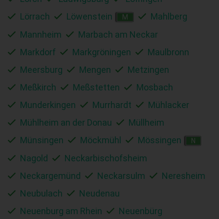
Lörrach
Löwenstein
Mahlberg
M
Mannheim
Marbach am Neckar
Markdorf
Markgröningen
Maulbronn
Meersburg
Mengen
Metzingen
Meßkirch
Meßstetten
Mosbach
Munderkingen
Murrhardt
Mühlacker
Mühlheim an der Donau
Müllheim
Münsingen
Möckmühl
Mössingen
N
Nagold
Neckarbischofsheim
Neckargemünd
Neckarsulm
Neresheim
Neubulach
Neudenau
Neuenburg am Rhein
Neuenbürg