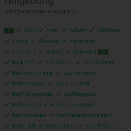
Umgebung
SOFORT ABMELDUNG IN
WALDKIRCH
Aach
Aalen
Achern
Adelsheim
A
Aichtal
Albstadt
Alpirsbach
Altensteig
Asperg
Aulendorf
B
Backnang
Bad Buchau
Bad Dürrheim
Bad Friedrichshall
Bad Herrenalb
Bad Krozingen
Bad Liebenzell
Bad Mergentheim
Bad Rappenau
Bad Saulgau
Bad Schussenried
Bad Säckingen
Bad Teinach-Zavelstein
Bad Urach
Bad Waldsee
Bad Wildbad