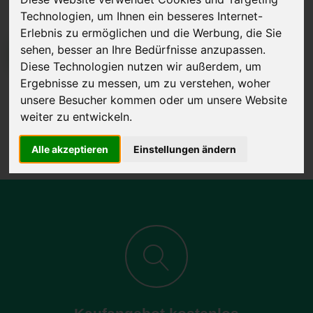
Technologien, um Ihnen ein besseres Internet-
Erlebnis zu ermöglichen und die Werbung, die Sie
sehen, besser an Ihre Bedürfnisse anzupassen.
JETZT KOSTENLOSE BEWERTUNG
Diese Technologien nutzen wir außerdem, um
Ergebnisse zu messen, um zu verstehen, woher
Kostenloses Angebot
für den Ankauf Ihres Autos inklusive der
unsere Besucher kommen oder um unsere Website
Abholung, auf Wunsch sofort Geld. Ihre Daten werden nicht mit Dritten
weiter zu entwickeln.
geteilt.
Wir garantieren 100% Sicherheit.
Alle akzeptieren
Einstellungen ändern