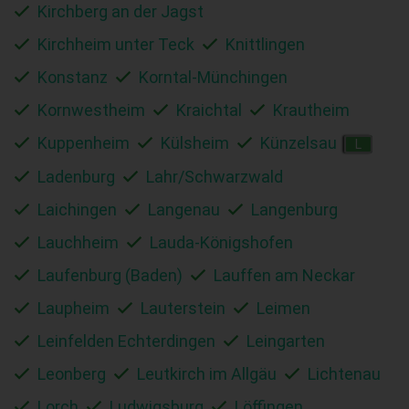
Kirchberg an der Jagst
Kirchheim unter Teck
Knittlingen
Konstanz
Korntal-Münchingen
Kornwestheim
Kraichtal
Krautheim
Kuppenheim
Külsheim
Künzelsau
L
Ladenburg
Lahr/Schwarzwald
Laichingen
Langenau
Langenburg
Lauchheim
Lauda-Königshofen
Laufenburg (Baden)
Lauffen am Neckar
Laupheim
Lauterstein
Leimen
Leinfelden Echterdingen
Leingarten
Leonberg
Leutkirch im Allgäu
Lichtenau
Lorch
Ludwigsburg
Löffingen