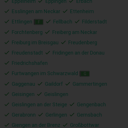
Eppelheim
Eppingen
Erbach
Esslingen am Neckar
Ettenheim
Ettlingen
Fellbach
Filderstadt
F
Forchtenberg
Freiberg am Neckar
Freiburg im Breisgau
Freudenberg
Freudenstadt
Fridingen an der Donau
Friedrichshafen
Furtwangen im Schwarzwald
G
Gaggenau
Gaildorf
Gammertingen
Geisingen
Geislingen
Geislingen an der Steige
Gengenbach
Gerabronn
Gerlingen
Gernsbach
Giengen an der Brenz
Großbottwar