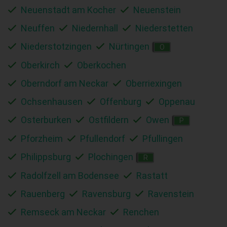
Neuenstadt am Kocher
Neuenstein
Neuffen
Niedernhall
Niederstetten
Niederstotzingen
Nürtingen
O
Oberkirch
Oberkochen
Oberndorf am Neckar
Oberriexingen
Ochsenhausen
Offenburg
Oppenau
Osterburken
Ostfildern
Owen
P
Pforzheim
Pfullendorf
Pfullingen
Philippsburg
Plochingen
R
Radolfzell am Bodensee
Rastatt
Rauenberg
Ravensburg
Ravenstein
Remseck am Neckar
Renchen