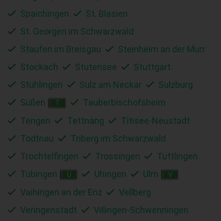
Spaichingen
St. Blasien
St. Georgen im Schwarzwald
Staufen im Breisgau
Steinheim an der Murr
Stockach
Stutensee
Stuttgart
Stühlingen
Sulz am Neckar
Sulzburg
Süßen
Tauberbischofsheim
T
Tengen
Tettnang
Titisee-Neustadt
Todtnau
Triberg im Schwarzwald
Trochtelfingen
Trossingen
Tuttlingen
Tübingen
Uhingen
Ulm
U
V
Vaihingen an der Enz
Vellberg
Veringenstadt
Villingen-Schwenningen