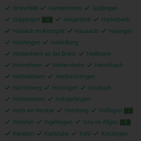
Grünsfeld
Gundelsheim
Güglingen
Göppingen
Haigerloch
Haiterbach
H
Haslach im Kinzigtal
Hausach
Hayingen
Hechingen
Heidelberg
Heidenheim an der Brenz
Heilbronn
Heimsheim
Heitersheim
Hemsbach
Herbolzheim
Herbrechtingen
Herrenberg
Hettingen
Heubach
Hockenheim
Holzgerlingen
Horb am Neckar
Hornberg
Hüfingen
I
Ilshofen
Ingelfingen
Isny im Allgäu
K
Kandern
Karlsruhe
Kehl
Kenzingen