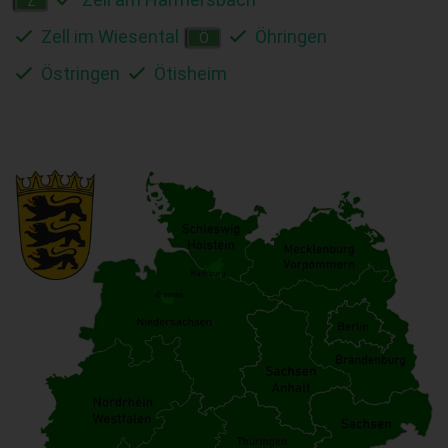
Z
Zell im Wiesental
Öhringen
Ö
Östringen
Ötisheim