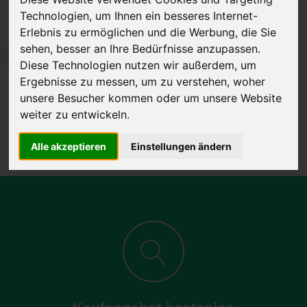
Technologien, um Ihnen ein besseres Internet-
Erlebnis zu ermöglichen und die Werbung, die Sie
sehen, besser an Ihre Bedürfnisse anzupassen.
JETZT KOSTENLOSE BEWERTUNG
Diese Technologien nutzen wir außerdem, um
Ergebnisse zu messen, um zu verstehen, woher
Kostenloses Angebot
für den Ankauf Ihres Autos inklusive der
unsere Besucher kommen oder um unsere Website
Abholung, auf Wunsch sofort Geld. Ihre Daten werden nicht mit Dritten
weiter zu entwickeln.
geteilt.
Wir garantieren 100% Sicherheit.
Alle akzeptieren
Einstellungen ändern