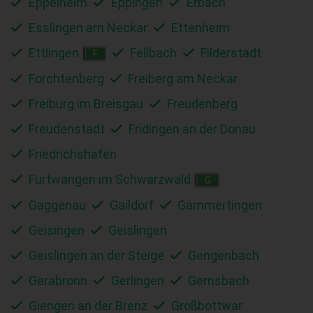
Eppelheim
Eppingen
Erbach
Esslingen am Neckar
Ettenheim
Ettlingen
Fellbach
Filderstadt
F
Forchtenberg
Freiberg am Neckar
Freiburg im Breisgau
Freudenberg
Freudenstadt
Fridingen an der Donau
Friedrichshafen
Furtwangen im Schwarzwald
G
Gaggenau
Gaildorf
Gammertingen
Geisingen
Geislingen
Geislingen an der Steige
Gengenbach
Gerabronn
Gerlingen
Gernsbach
Giengen an der Brenz
Großbottwar