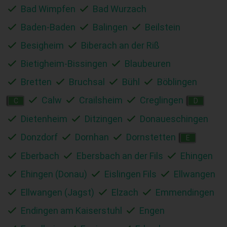
Bad Wimpfen
Bad Wurzach
Baden-Baden
Balingen
Beilstein
Besigheim
Biberach an der Riß
Bietigheim-Bissingen
Blaubeuren
Bretten
Bruchsal
Bühl
Böblingen
Calw
Crailsheim
Creglingen
C
D
Dietenheim
Ditzingen
Donaueschingen
Donzdorf
Dornhan
Dornstetten
E
Eberbach
Ebersbach an der Fils
Ehingen
Ehingen (Donau)
Eislingen Fils
Ellwangen
Ellwangen (Jagst)
Elzach
Emmendingen
Endingen am Kaiserstuhl
Engen