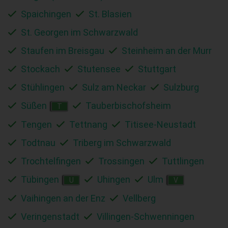
Spaichingen
St. Blasien
St. Georgen im Schwarzwald
Staufen im Breisgau
Steinheim an der Murr
Stockach
Stutensee
Stuttgart
Stühlingen
Sulz am Neckar
Sulzburg
Süßen
Tauberbischofsheim
T
Tengen
Tettnang
Titisee-Neustadt
Todtnau
Triberg im Schwarzwald
Trochtelfingen
Trossingen
Tuttlingen
Tübingen
Uhingen
Ulm
U
V
Vaihingen an der Enz
Vellberg
Veringenstadt
Villingen-Schwenningen