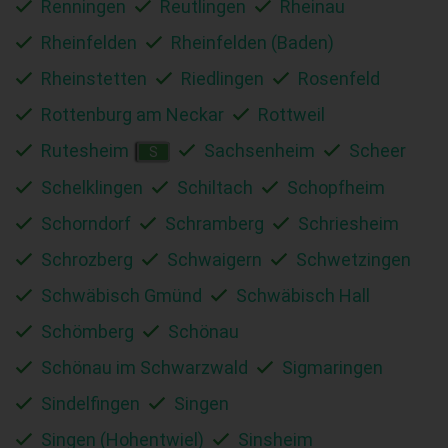
Renningen
Reutlingen
Rheinau
Rheinfelden
Rheinfelden (Baden)
Rheinstetten
Riedlingen
Rosenfeld
Rottenburg am Neckar
Rottweil
Rutesheim
Sachsenheim
Scheer
S
Schelklingen
Schiltach
Schopfheim
Schorndorf
Schramberg
Schriesheim
Schrozberg
Schwaigern
Schwetzingen
Schwäbisch Gmünd
Schwäbisch Hall
Schömberg
Schönau
Schönau im Schwarzwald
Sigmaringen
Sindelfingen
Singen
Singen (Hohentwiel)
Sinsheim