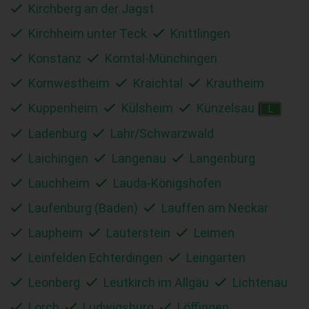
Kirchberg an der Jagst
Kirchheim unter Teck
Knittlingen
Konstanz
Korntal-Münchingen
Kornwestheim
Kraichtal
Krautheim
Kuppenheim
Külsheim
Künzelsau
L
Ladenburg
Lahr/Schwarzwald
Laichingen
Langenau
Langenburg
Lauchheim
Lauda-Königshofen
Laufenburg (Baden)
Lauffen am Neckar
Laupheim
Lauterstein
Leimen
Leinfelden Echterdingen
Leingarten
Leonberg
Leutkirch im Allgäu
Lichtenau
Lorch
Ludwigsburg
Löffingen