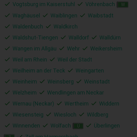
Vogtsburg im Kaiserstuhl
Vöhrenbach
W
Waghäusel
Waiblingen
Waibstadt
Waldenbuch
Waldkirch
Waldshut-Tiengen
Walldorf
Walldürn
Wangen im Allgäu
Wehr
Weikersheim
Weil am Rhein
Weil der Stadt
Weilheim an der Teck
Weingarten
Weinheim
Weinsberg
Weinstadt
Welzheim
Wendlingen am Neckar
Wernau (Neckar)
Wertheim
Widdern
Wiesensteig
Wiesloch
Wildberg
Winnenden
Wolfach
Überlingen
Ü
Zell am Harmersbach