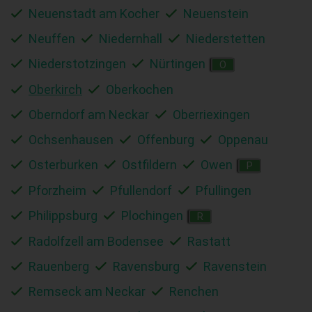
Neuenstadt am Kocher
Neuenstein
Neuffen
Niedernhall
Niederstetten
Niederstotzingen
Nürtingen
O
Oberkirch
Oberkochen
Oberndorf am Neckar
Oberriexingen
Ochsenhausen
Offenburg
Oppenau
Osterburken
Ostfildern
Owen
P
Pforzheim
Pfullendorf
Pfullingen
Philippsburg
Plochingen
R
Radolfzell am Bodensee
Rastatt
Rauenberg
Ravensburg
Ravenstein
Remseck am Neckar
Renchen