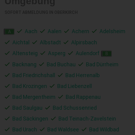
Umgebung
SOFORT ABMELDUNG IN
OBERKIRCH
Aach
Aalen
Achern
Adelsheim
A
Aichtal
Albstadt
Alpirsbach
Altensteig
Asperg
Aulendorf
B
Backnang
Bad Buchau
Bad Dürrheim
Bad Friedrichshall
Bad Herrenalb
Bad Krozingen
Bad Liebenzell
Bad Mergentheim
Bad Rappenau
Bad Saulgau
Bad Schussenried
Bad Säckingen
Bad Teinach-Zavelstein
Bad Urach
Bad Waldsee
Bad Wildbad