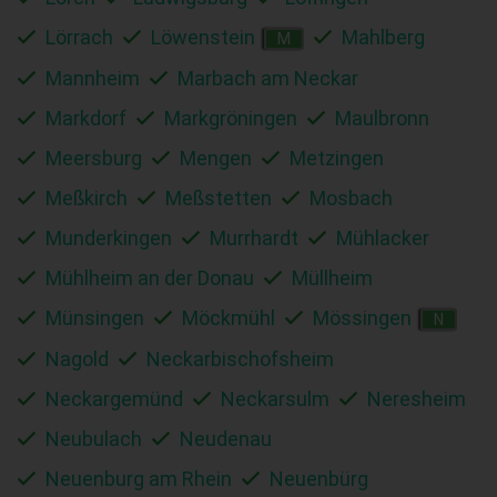
Lörrach
Löwenstein
Mahlberg
M
Mannheim
Marbach am Neckar
Markdorf
Markgröningen
Maulbronn
Meersburg
Mengen
Metzingen
Meßkirch
Meßstetten
Mosbach
Munderkingen
Murrhardt
Mühlacker
Mühlheim an der Donau
Müllheim
Münsingen
Möckmühl
Mössingen
N
Nagold
Neckarbischofsheim
Neckargemünd
Neckarsulm
Neresheim
Neubulach
Neudenau
Neuenburg am Rhein
Neuenbürg