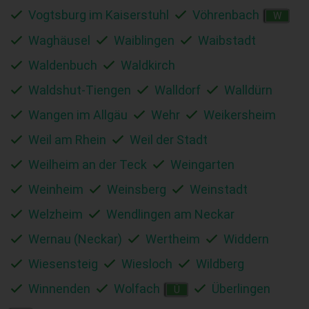
Vogtsburg im Kaiserstuhl
Vöhrenbach
W
Waghäusel
Waiblingen
Waibstadt
Waldenbuch
Waldkirch
Waldshut-Tiengen
Walldorf
Walldürn
Wangen im Allgäu
Wehr
Weikersheim
Weil am Rhein
Weil der Stadt
Weilheim an der Teck
Weingarten
Weinheim
Weinsberg
Weinstadt
Welzheim
Wendlingen am Neckar
Wernau (Neckar)
Wertheim
Widdern
Wiesensteig
Wiesloch
Wildberg
Winnenden
Wolfach
Überlingen
Ü