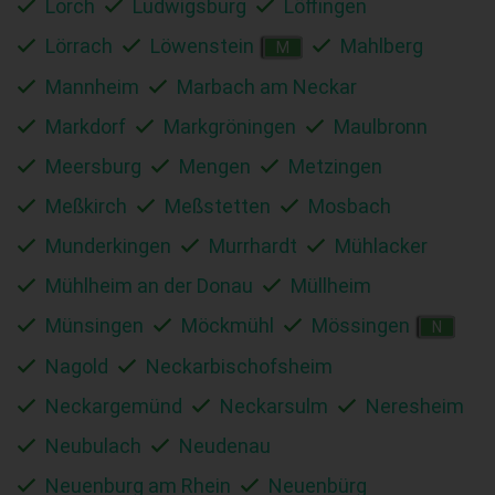
Lorch
Ludwigsburg
Löffingen
Lörrach
Löwenstein
Mahlberg
M
Mannheim
Marbach am Neckar
Markdorf
Markgröningen
Maulbronn
Meersburg
Mengen
Metzingen
Meßkirch
Meßstetten
Mosbach
Munderkingen
Murrhardt
Mühlacker
Mühlheim an der Donau
Müllheim
Münsingen
Möckmühl
Mössingen
N
Nagold
Neckarbischofsheim
Neckargemünd
Neckarsulm
Neresheim
Neubulach
Neudenau
Neuenburg am Rhein
Neuenbürg