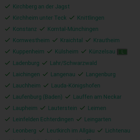
Kirchberg an der Jagst
Kirchheim unter Teck
Knittlingen
Konstanz
Korntal-Münchingen
Kornwestheim
Kraichtal
Krautheim
Kuppenheim
Külsheim
Künzelsau
L
Ladenburg
Lahr/Schwarzwald
Laichingen
Langenau
Langenburg
Lauchheim
Lauda-Königshofen
Laufenburg (Baden)
Lauffen am Neckar
Laupheim
Lauterstein
Leimen
Leinfelden Echterdingen
Leingarten
Leonberg
Leutkirch im Allgäu
Lichtenau