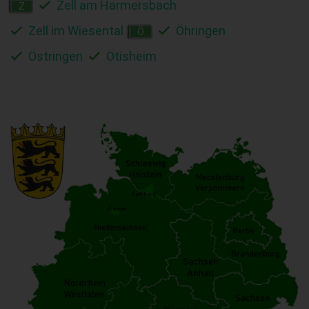
Zell am Harmersbach
Z
Zell im Wiesental
Öhringen
Ö
Östringen
Ötisheim