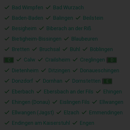
Bad Wimpfen
Bad Wurzach
Baden-Baden
Balingen
Beilstein
Besigheim
Biberach an der Riß
Bietigheim-Bissingen
Blaubeuren
Bretten
Bruchsal
Bühl
Böblingen
Calw
Crailsheim
Creglingen
C
D
Dietenheim
Ditzingen
Donaueschingen
Donzdorf
Dornhan
Dornstetten
E
Eberbach
Ebersbach an der Fils
Ehingen
Ehingen (Donau)
Eislingen Fils
Ellwangen
Ellwangen (Jagst)
Elzach
Emmendingen
Endingen am Kaiserstuhl
Engen