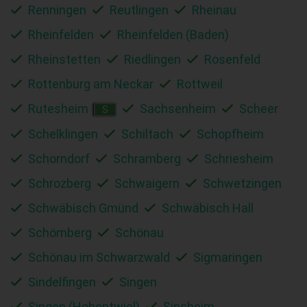
Renningen
Reutlingen
Rheinau
Rheinfelden
Rheinfelden (Baden)
Rheinstetten
Riedlingen
Rosenfeld
Rottenburg am Neckar
Rottweil
Rutesheim
Sachsenheim
Scheer
S
Schelklingen
Schiltach
Schopfheim
Schorndorf
Schramberg
Schriesheim
Schrozberg
Schwaigern
Schwetzingen
Schwäbisch Gmünd
Schwäbisch Hall
Schömberg
Schönau
Schönau im Schwarzwald
Sigmaringen
Sindelfingen
Singen
Singen (Hohentwiel)
Sinsheim