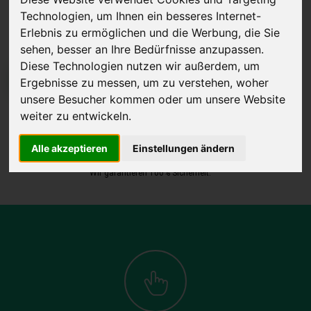
Technologien, um Ihnen ein besseres Internet-
Erlebnis zu ermöglichen und die Werbung, die Sie
sehen, besser an Ihre Bedürfnisse anzupassen.
Diese Technologien nutzen wir außerdem, um
JETZT KOSTENLOSE BEWERTUNG
Ergebnisse zu messen, um zu verstehen, woher
unsere Besucher kommen oder um unsere Website
weiter zu entwickeln.
Kostenloses Angebot
für den Ankauf Ihres Autos inklusive der
Abholung, auf Wunsch sofort Geld. Ihre Daten werden nicht mit Dritten
Alle akzeptieren
Einstellungen ändern
geteilt.
Wir garantieren 100% Sicherheit.