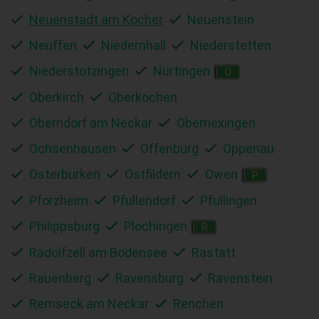
Neuenstadt am Kocher
Neuenstein
Neuffen
Niedernhall
Niederstetten
Niederstotzingen
Nürtingen
O
Oberkirch
Oberkochen
Oberndorf am Neckar
Oberriexingen
Ochsenhausen
Offenburg
Oppenau
Osterburken
Ostfildern
Owen
P
Pforzheim
Pfullendorf
Pfullingen
Philippsburg
Plochingen
R
Radolfzell am Bodensee
Rastatt
Rauenberg
Ravensburg
Ravenstein
Remseck am Neckar
Renchen