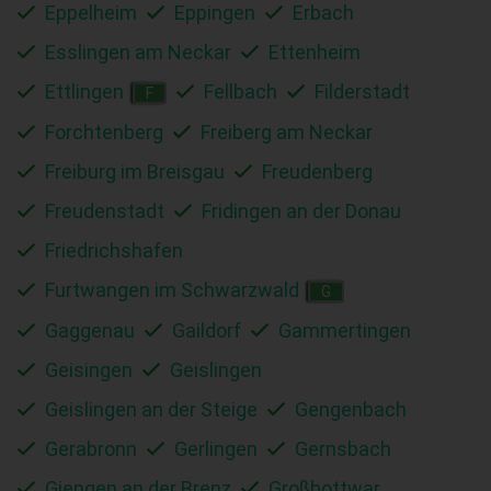
Eppelheim
Eppingen
Erbach
Esslingen am Neckar
Ettenheim
Ettlingen
Fellbach
Filderstadt
F
Forchtenberg
Freiberg am Neckar
Freiburg im Breisgau
Freudenberg
Freudenstadt
Fridingen an der Donau
Friedrichshafen
Furtwangen im Schwarzwald
G
Gaggenau
Gaildorf
Gammertingen
Geisingen
Geislingen
Geislingen an der Steige
Gengenbach
Gerabronn
Gerlingen
Gernsbach
Giengen an der Brenz
Großbottwar