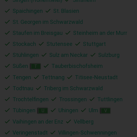
Spaichingen
St. Blasien
St. Georgen im Schwarzwald
Staufen im Breisgau
Steinheim an der Murr
Stockach
Stutensee
Stuttgart
Stühlingen
Sulz am Neckar
Sulzburg
Süßen
Tauberbischofsheim
T
Tengen
Tettnang
Titisee-Neustadt
Todtnau
Triberg im Schwarzwald
Trochtelfingen
Trossingen
Tuttlingen
Tübingen
Uhingen
Ulm
U
V
Vaihingen an der Enz
Vellberg
Veringenstadt
Villingen-Schwenningen