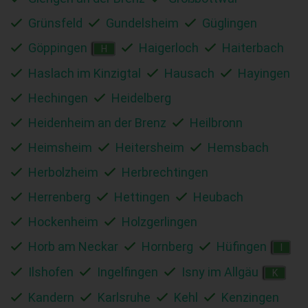
Grünsfeld
Gundelsheim
Güglingen
Göppingen
Haigerloch
Haiterbach
H
Haslach im Kinzigtal
Hausach
Hayingen
Hechingen
Heidelberg
Heidenheim an der Brenz
Heilbronn
Heimsheim
Heitersheim
Hemsbach
Herbolzheim
Herbrechtingen
Herrenberg
Hettingen
Heubach
Hockenheim
Holzgerlingen
Horb am Neckar
Hornberg
Hüfingen
I
Ilshofen
Ingelfingen
Isny im Allgäu
K
Kandern
Karlsruhe
Kehl
Kenzingen