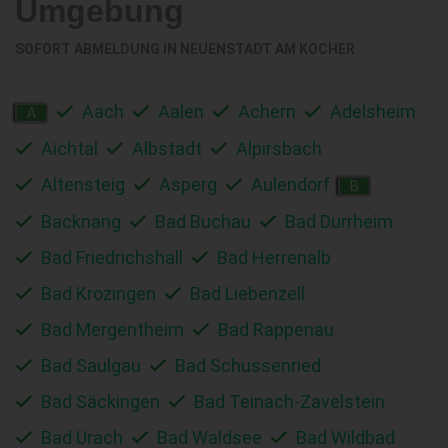
Umgebung
SOFORT ABMELDUNG IN
NEUENSTADT AM KOCHER
Aach
Aalen
Achern
Adelsheim
A
Aichtal
Albstadt
Alpirsbach
Altensteig
Asperg
Aulendorf
B
Backnang
Bad Buchau
Bad Dürrheim
Bad Friedrichshall
Bad Herrenalb
Bad Krozingen
Bad Liebenzell
Bad Mergentheim
Bad Rappenau
Bad Saulgau
Bad Schussenried
Bad Säckingen
Bad Teinach-Zavelstein
Bad Urach
Bad Waldsee
Bad Wildbad