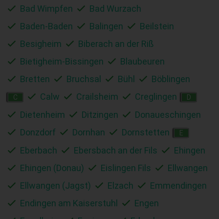
Bad Wimpfen
Bad Wurzach
Baden-Baden
Balingen
Beilstein
Besigheim
Biberach an der Riß
Bietigheim-Bissingen
Blaubeuren
Bretten
Bruchsal
Bühl
Böblingen
Calw
Crailsheim
Creglingen
C
D
Dietenheim
Ditzingen
Donaueschingen
Donzdorf
Dornhan
Dornstetten
E
Eberbach
Ebersbach an der Fils
Ehingen
Ehingen (Donau)
Eislingen Fils
Ellwangen
Ellwangen (Jagst)
Elzach
Emmendingen
Endingen am Kaiserstuhl
Engen