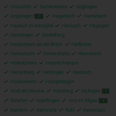
Grünsfeld
Gundelsheim
Güglingen
Göppingen
Haigerloch
Haiterbach
H
Haslach im Kinzigtal
Hausach
Hayingen
Hechingen
Heidelberg
Heidenheim an der Brenz
Heilbronn
Heimsheim
Heitersheim
Hemsbach
Herbolzheim
Herbrechtingen
Herrenberg
Hettingen
Heubach
Hockenheim
Holzgerlingen
Horb am Neckar
Hornberg
Hüfingen
I
Ilshofen
Ingelfingen
Isny im Allgäu
K
Kandern
Karlsruhe
Kehl
Kenzingen