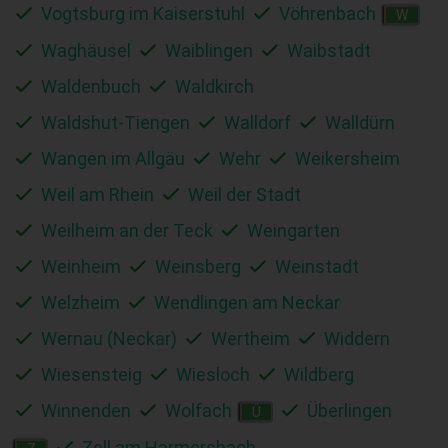
Vogtsburg im Kaiserstuhl
Vöhrenbach
W
Waghäusel
Waiblingen
Waibstadt
Waldenbuch
Waldkirch
Waldshut-Tiengen
Walldorf
Walldürn
Wangen im Allgäu
Wehr
Weikersheim
Weil am Rhein
Weil der Stadt
Weilheim an der Teck
Weingarten
Weinheim
Weinsberg
Weinstadt
Welzheim
Wendlingen am Neckar
Wernau (Neckar)
Wertheim
Widdern
Wiesensteig
Wiesloch
Wildberg
Winnenden
Wolfach
Überlingen
Ü
Zell am Harmersbach