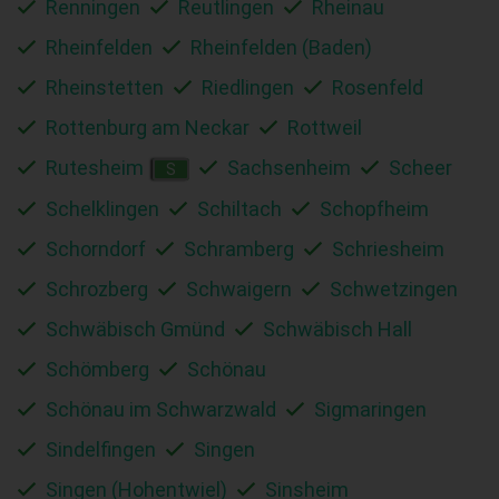
Renningen
Reutlingen
Rheinau
Rheinfelden
Rheinfelden (Baden)
Rheinstetten
Riedlingen
Rosenfeld
Rottenburg am Neckar
Rottweil
Rutesheim
Sachsenheim
Scheer
S
Schelklingen
Schiltach
Schopfheim
Schorndorf
Schramberg
Schriesheim
Schrozberg
Schwaigern
Schwetzingen
Schwäbisch Gmünd
Schwäbisch Hall
Schömberg
Schönau
Schönau im Schwarzwald
Sigmaringen
Sindelfingen
Singen
Singen (Hohentwiel)
Sinsheim