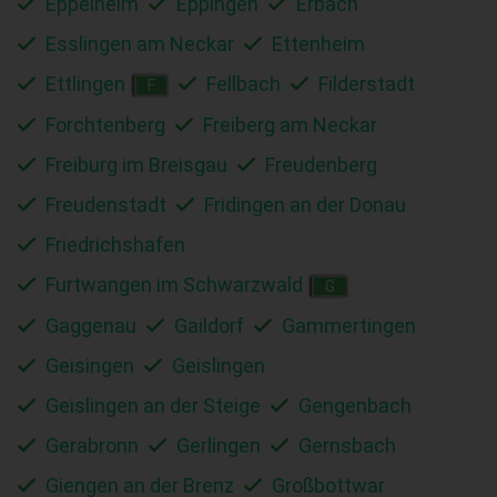
Eppelheim
Eppingen
Erbach
Esslingen am Neckar
Ettenheim
Ettlingen
Fellbach
Filderstadt
F
Forchtenberg
Freiberg am Neckar
Freiburg im Breisgau
Freudenberg
Freudenstadt
Fridingen an der Donau
Friedrichshafen
Furtwangen im Schwarzwald
G
Gaggenau
Gaildorf
Gammertingen
Geisingen
Geislingen
Geislingen an der Steige
Gengenbach
Gerabronn
Gerlingen
Gernsbach
Giengen an der Brenz
Großbottwar