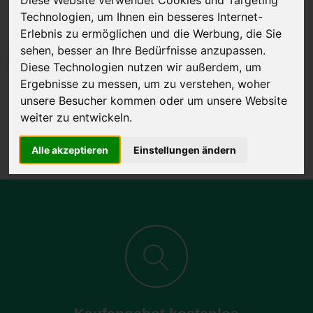
Technologien, um Ihnen ein besseres Internet-
Erlebnis zu ermöglichen und die Werbung, die Sie
sehen, besser an Ihre Bedürfnisse anzupassen.
JETZT KOSTENLOSE BEWERTUNG
Diese Technologien nutzen wir außerdem, um
Ergebnisse zu messen, um zu verstehen, woher
Kostenloses Angebot
für den Ankauf Ihres Autos inklusive der
unsere Besucher kommen oder um unsere Website
Abholung, auf Wunsch sofort Geld. Ihre Daten werden nicht mit Dritten
weiter zu entwickeln.
geteilt.
Wir garantieren 100% Sicherheit.
Alle akzeptieren
Einstellungen ändern