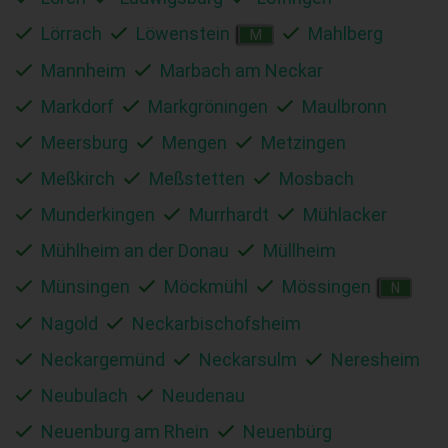
Lörrach
Löwenstein
Mahlberg
M
Mannheim
Marbach am Neckar
Markdorf
Markgröningen
Maulbronn
Meersburg
Mengen
Metzingen
Meßkirch
Meßstetten
Mosbach
Munderkingen
Murrhardt
Mühlacker
Mühlheim an der Donau
Müllheim
Münsingen
Möckmühl
Mössingen
N
Nagold
Neckarbischofsheim
Neckargemünd
Neckarsulm
Neresheim
Neubulach
Neudenau
Neuenburg am Rhein
Neuenbürg