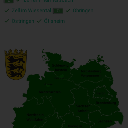
Z
Zell im Wiesental
Öhringen
Ö
Östringen
Ötisheim