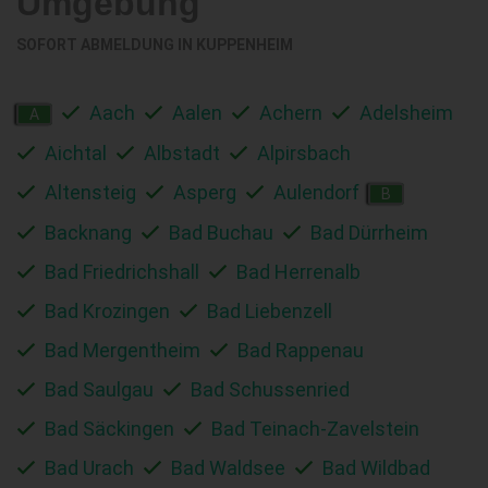
Umgebung
SOFORT ABMELDUNG IN
KUPPENHEIM
Aach
Aalen
Achern
Adelsheim
A
Aichtal
Albstadt
Alpirsbach
Altensteig
Asperg
Aulendorf
B
Backnang
Bad Buchau
Bad Dürrheim
Bad Friedrichshall
Bad Herrenalb
Bad Krozingen
Bad Liebenzell
Bad Mergentheim
Bad Rappenau
Bad Saulgau
Bad Schussenried
Bad Säckingen
Bad Teinach-Zavelstein
Bad Urach
Bad Waldsee
Bad Wildbad