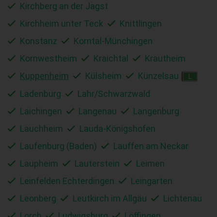
Kirchberg an der Jagst
Kirchheim unter Teck
Knittlingen
Konstanz
Korntal-Münchingen
Kornwestheim
Kraichtal
Krautheim
Kuppenheim
Külsheim
Künzelsau
L
Ladenburg
Lahr/Schwarzwald
Laichingen
Langenau
Langenburg
Lauchheim
Lauda-Königshofen
Laufenburg (Baden)
Lauffen am Neckar
Laupheim
Lauterstein
Leimen
Leinfelden Echterdingen
Leingarten
Leonberg
Leutkirch im Allgäu
Lichtenau
Lorch
Ludwigsburg
Löffingen