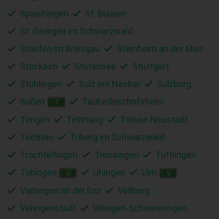
Spaichingen
St. Blasien
St. Georgen im Schwarzwald
Staufen im Breisgau
Steinheim an der Murr
Stockach
Stutensee
Stuttgart
Stühlingen
Sulz am Neckar
Sulzburg
Süßen
Tauberbischofsheim
T
Tengen
Tettnang
Titisee-Neustadt
Todtnau
Triberg im Schwarzwald
Trochtelfingen
Trossingen
Tuttlingen
Tübingen
Uhingen
Ulm
U
V
Vaihingen an der Enz
Vellberg
Veringenstadt
Villingen-Schwenningen