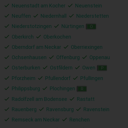
Neuenstadt am Kocher
Neuenstein
Neuffen
Niedernhall
Niederstetten
Niederstotzingen
Nürtingen
O
Oberkirch
Oberkochen
Oberndorf am Neckar
Oberriexingen
Ochsenhausen
Offenburg
Oppenau
Osterburken
Ostfildern
Owen
P
Pforzheim
Pfullendorf
Pfullingen
Philippsburg
Plochingen
R
Radolfzell am Bodensee
Rastatt
Rauenberg
Ravensburg
Ravenstein
Remseck am Neckar
Renchen