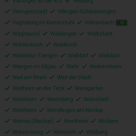
Vaihingen an der Enz
Vellberg
Veringenstadt
Villingen-Schwenningen
Vogtsburg im Kaiserstuhl
Vöhrenbach
W
Waghäusel
Waiblingen
Waibstadt
Waldenbuch
Waldkirch
Waldshut-Tiengen
Walldorf
Walldürn
Wangen im Allgäu
Wehr
Weikersheim
Weil am Rhein
Weil der Stadt
Weilheim an der Teck
Weingarten
Weinheim
Weinsberg
Weinstadt
Welzheim
Wendlingen am Neckar
Wernau (Neckar)
Wertheim
Widdern
Wiesensteig
Wiesloch
Wildberg