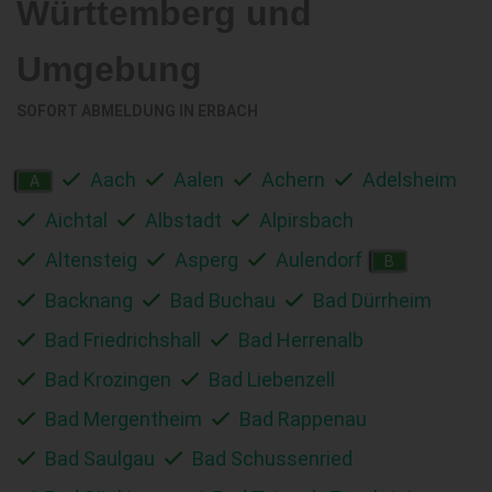
Württemberg und
Umgebung
SOFORT ABMELDUNG IN
ERBACH
Aach
Aalen
Achern
Adelsheim
A
Aichtal
Albstadt
Alpirsbach
Altensteig
Asperg
Aulendorf
B
Backnang
Bad Buchau
Bad Dürrheim
Bad Friedrichshall
Bad Herrenalb
Bad Krozingen
Bad Liebenzell
Bad Mergentheim
Bad Rappenau
Bad Saulgau
Bad Schussenried