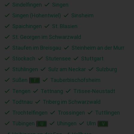
Sindelfingen
Singen
Singen (Hohentwiel)
Sinsheim
Spaichingen
St. Blasien
St. Georgen im Schwarzwald
Staufen im Breisgau
Steinheim an der Murr
Stockach
Stutensee
Stuttgart
Stühlingen
Sulz am Neckar
Sulzburg
Süßen
Tauberbischofsheim
T
Tengen
Tettnang
Titisee-Neustadt
Todtnau
Triberg im Schwarzwald
Trochtelfingen
Trossingen
Tuttlingen
Tübingen
Uhingen
Ulm
U
V