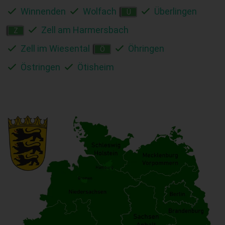
Winnenden
Wolfach
Überlingen
Ü
Zell am Harmersbach
Z
Zell im Wiesental
Öhringen
Ö
Östringen
Ötisheim