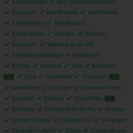
Bad Säckingen
Bad Teinach-Zavelstein
Bad Urach
Bad Waldsee
Bad Wildbad
Bad Wimpfen
Bad Wurzach
Baden-Baden
Balingen
Beilstein
Besigheim
Biberach an der Riß
Bietigheim-Bissingen
Blaubeuren
Bretten
Bruchsal
Bühl
Böblingen
Calw
Crailsheim
Creglingen
C
D
Dietenheim
Ditzingen
Donaueschingen
Donzdorf
Dornhan
Dornstetten
E
Eberbach
Ebersbach an der Fils
Ehingen
Ehingen (Donau)
Eislingen Fils
Ellwangen
Ellwangen (Jagst)
Elzach
Emmendingen