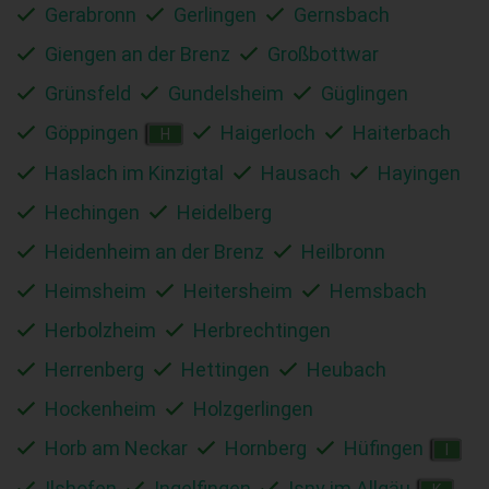
Gerabronn
Gerlingen
Gernsbach
Giengen an der Brenz
Großbottwar
Grünsfeld
Gundelsheim
Güglingen
Göppingen
Haigerloch
Haiterbach
H
Haslach im Kinzigtal
Hausach
Hayingen
Hechingen
Heidelberg
Heidenheim an der Brenz
Heilbronn
Heimsheim
Heitersheim
Hemsbach
Herbolzheim
Herbrechtingen
Herrenberg
Hettingen
Heubach
Hockenheim
Holzgerlingen
Horb am Neckar
Hornberg
Hüfingen
I
Ilshofen
Ingelfingen
Isny im Allgäu