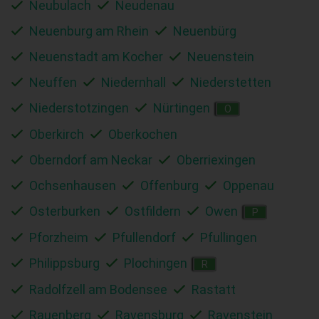
Neubulach
Neudenau
Neuenburg am Rhein
Neuenbürg
Neuenstadt am Kocher
Neuenstein
Neuffen
Niedernhall
Niederstetten
Niederstotzingen
Nürtingen
O
Oberkirch
Oberkochen
Oberndorf am Neckar
Oberriexingen
Ochsenhausen
Offenburg
Oppenau
Osterburken
Ostfildern
Owen
P
Pforzheim
Pfullendorf
Pfullingen
Philippsburg
Plochingen
R
Radolfzell am Bodensee
Rastatt
Rauenberg
Ravensburg
Ravenstein