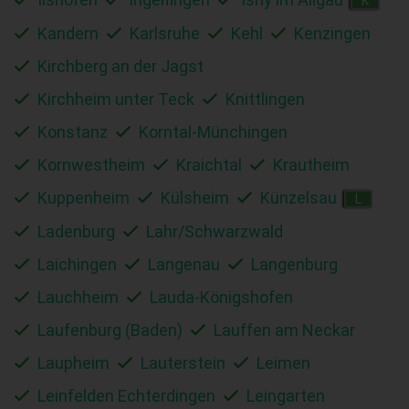
K
Kandern
Karlsruhe
Kehl
Kenzingen
Kirchberg an der Jagst
Kirchheim unter Teck
Knittlingen
Konstanz
Korntal-Münchingen
Kornwestheim
Kraichtal
Krautheim
Kuppenheim
Külsheim
Künzelsau
L
Ladenburg
Lahr/Schwarzwald
Laichingen
Langenau
Langenburg
Lauchheim
Lauda-Königshofen
Laufenburg (Baden)
Lauffen am Neckar
Laupheim
Lauterstein
Leimen
Leinfelden Echterdingen
Leingarten