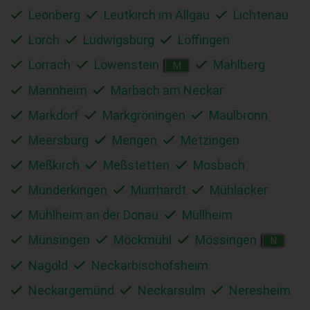
Leonberg
Leutkirch im Allgäu
Lichtenau
Lorch
Ludwigsburg
Löffingen
Lörrach
Löwenstein
Mahlberg
M
Mannheim
Marbach am Neckar
Markdorf
Markgröningen
Maulbronn
Meersburg
Mengen
Metzingen
Meßkirch
Meßstetten
Mosbach
Munderkingen
Murrhardt
Mühlacker
Mühlheim an der Donau
Müllheim
Münsingen
Möckmühl
Mössingen
N
Nagold
Neckarbischofsheim
Neckargemünd
Neckarsulm
Neresheim