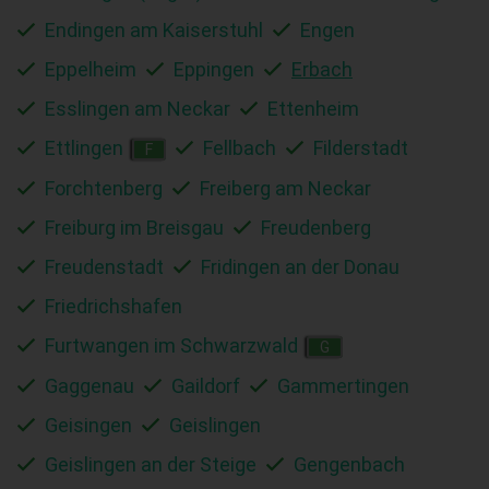
Endingen am Kaiserstuhl
Engen
Eppelheim
Eppingen
Erbach
Esslingen am Neckar
Ettenheim
Ettlingen
Fellbach
Filderstadt
F
Forchtenberg
Freiberg am Neckar
Freiburg im Breisgau
Freudenberg
Freudenstadt
Fridingen an der Donau
Friedrichshafen
Furtwangen im Schwarzwald
G
Gaggenau
Gaildorf
Gammertingen
Geisingen
Geislingen
Geislingen an der Steige
Gengenbach