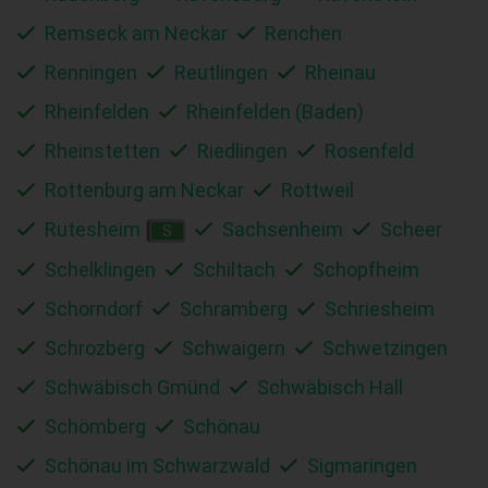
Remseck am Neckar
Renchen
Renningen
Reutlingen
Rheinau
Rheinfelden
Rheinfelden (Baden)
Rheinstetten
Riedlingen
Rosenfeld
Rottenburg am Neckar
Rottweil
Rutesheim
Sachsenheim
Scheer
S
Schelklingen
Schiltach
Schopfheim
Schorndorf
Schramberg
Schriesheim
Schrozberg
Schwaigern
Schwetzingen
Schwäbisch Gmünd
Schwäbisch Hall
Schömberg
Schönau
Schönau im Schwarzwald
Sigmaringen