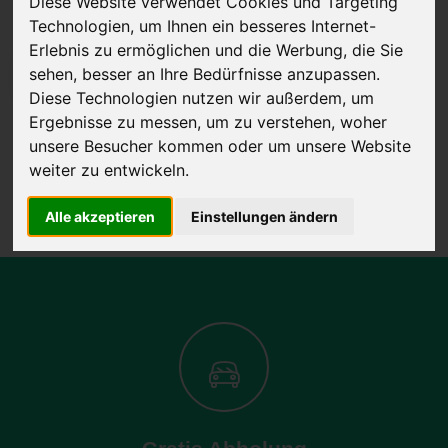
Diese Website verwendet Cookies und Targeting
Technologien, um Ihnen ein besseres Internet-
Erlebnis zu ermöglichen und die Werbung, die Sie
sehen, besser an Ihre Bedürfnisse anzupassen.
JETZT KOSTENLOSE BEWERTUNG
Diese Technologien nutzen wir außerdem, um
Ergebnisse zu messen, um zu verstehen, woher
Kostenloses Angebot
für den Ankauf Ihres Autos inklusive der
unsere Besucher kommen oder um unsere Website
Abholung, auf Wunsch sofort Geld. Ihre Daten werden nicht mit Dritten
weiter zu entwickeln.
geteilt.
Wir garantieren 100% Sicherheit.
Alle akzeptieren
Einstellungen ändern