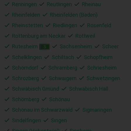
Renningen
Reutlingen
Rheinau
Rheinfelden
Rheinfelden (Baden)
Rheinstetten
Riedlingen
Rosenfeld
Rottenburg am Neckar
Rottweil
Rutesheim
Sachsenheim
Scheer
S
Schelklingen
Schiltach
Schopfheim
Schorndorf
Schramberg
Schriesheim
Schrozberg
Schwaigern
Schwetzingen
Schwäbisch Gmünd
Schwäbisch Hall
Schömberg
Schönau
Schönau im Schwarzwald
Sigmaringen
Sindelfingen
Singen
Singen (Hohentwiel)
Sinsheim