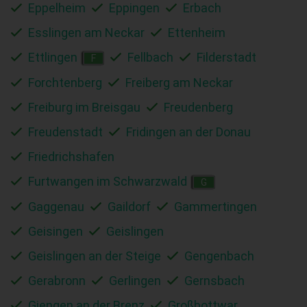
Eppelheim
Eppingen
Erbach
Esslingen am Neckar
Ettenheim
Ettlingen
Fellbach
Filderstadt
F
Forchtenberg
Freiberg am Neckar
Freiburg im Breisgau
Freudenberg
Freudenstadt
Fridingen an der Donau
Friedrichshafen
Furtwangen im Schwarzwald
G
Gaggenau
Gaildorf
Gammertingen
Geisingen
Geislingen
Geislingen an der Steige
Gengenbach
Gerabronn
Gerlingen
Gernsbach
Giengen an der Brenz
Großbottwar