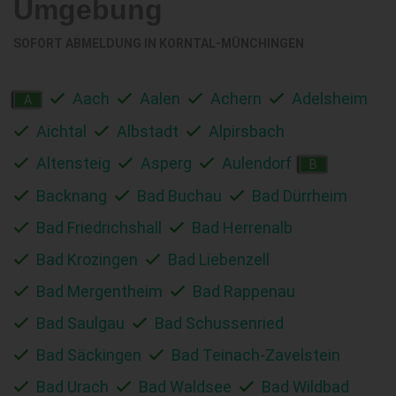
Umgebung
SOFORT ABMELDUNG IN
KORNTAL-MÜNCHINGEN
Aach
Aalen
Achern
Adelsheim
A
Aichtal
Albstadt
Alpirsbach
Altensteig
Asperg
Aulendorf
B
Backnang
Bad Buchau
Bad Dürrheim
Bad Friedrichshall
Bad Herrenalb
Bad Krozingen
Bad Liebenzell
Bad Mergentheim
Bad Rappenau
Bad Saulgau
Bad Schussenried
Bad Säckingen
Bad Teinach-Zavelstein
Bad Urach
Bad Waldsee
Bad Wildbad