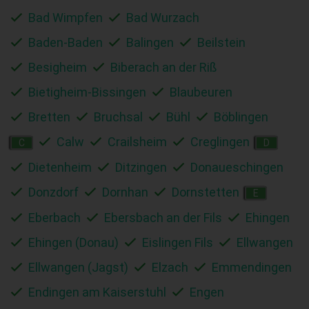
Bad Wimpfen
Bad Wurzach
Baden-Baden
Balingen
Beilstein
Besigheim
Biberach an der Riß
Bietigheim-Bissingen
Blaubeuren
Bretten
Bruchsal
Bühl
Böblingen
Calw
Crailsheim
Creglingen
C
D
Dietenheim
Ditzingen
Donaueschingen
Donzdorf
Dornhan
Dornstetten
E
Eberbach
Ebersbach an der Fils
Ehingen
Ehingen (Donau)
Eislingen Fils
Ellwangen
Ellwangen (Jagst)
Elzach
Emmendingen
Endingen am Kaiserstuhl
Engen