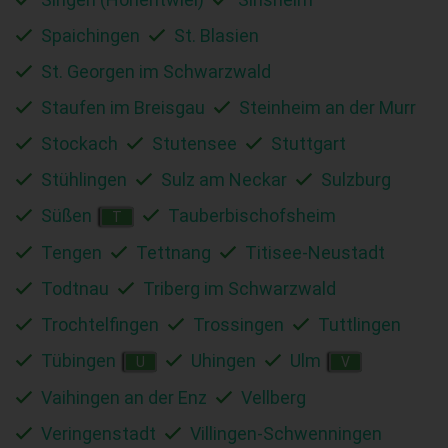
Spaichingen
St. Blasien
St. Georgen im Schwarzwald
Staufen im Breisgau
Steinheim an der Murr
Stockach
Stutensee
Stuttgart
Stühlingen
Sulz am Neckar
Sulzburg
Süßen
Tauberbischofsheim
T
Tengen
Tettnang
Titisee-Neustadt
Todtnau
Triberg im Schwarzwald
Trochtelfingen
Trossingen
Tuttlingen
Tübingen
Uhingen
Ulm
U
V
Vaihingen an der Enz
Vellberg
Veringenstadt
Villingen-Schwenningen