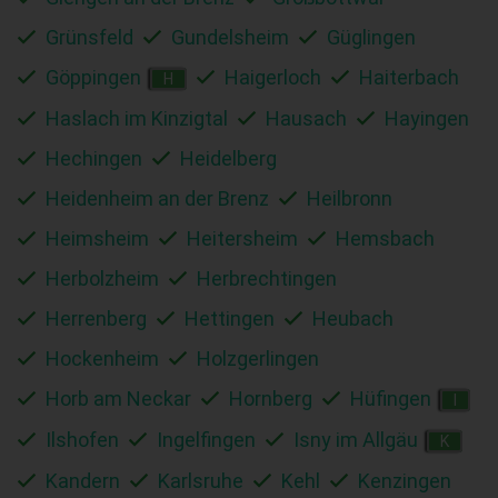
Grünsfeld
Gundelsheim
Güglingen
Göppingen
Haigerloch
Haiterbach
H
Haslach im Kinzigtal
Hausach
Hayingen
Hechingen
Heidelberg
Heidenheim an der Brenz
Heilbronn
Heimsheim
Heitersheim
Hemsbach
Herbolzheim
Herbrechtingen
Herrenberg
Hettingen
Heubach
Hockenheim
Holzgerlingen
Horb am Neckar
Hornberg
Hüfingen
I
Ilshofen
Ingelfingen
Isny im Allgäu
K
Kandern
Karlsruhe
Kehl
Kenzingen