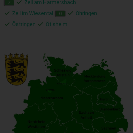
Zell am Harmersbach
Z
Zell im Wiesental
Öhringen
Ö
Östringen
Ötisheim