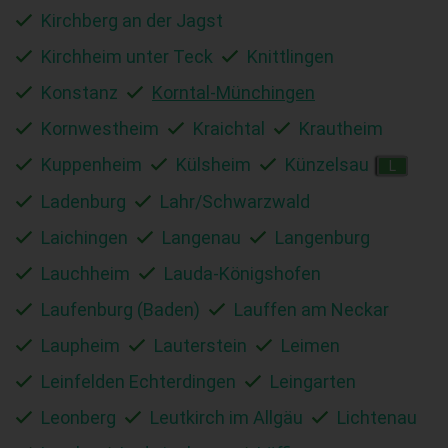
Kirchberg an der Jagst
Kirchheim unter Teck
Knittlingen
Konstanz
Korntal-Münchingen
Kornwestheim
Kraichtal
Krautheim
Kuppenheim
Külsheim
Künzelsau
L
Ladenburg
Lahr/Schwarzwald
Laichingen
Langenau
Langenburg
Lauchheim
Lauda-Königshofen
Laufenburg (Baden)
Lauffen am Neckar
Laupheim
Lauterstein
Leimen
Leinfelden Echterdingen
Leingarten
Leonberg
Leutkirch im Allgäu
Lichtenau