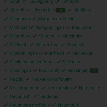
Lorch
Ludwigsburg
Löffingen
Lörrach
Löwenstein
Mahlberg
M
Mannheim
Marbach am Neckar
Markdorf
Markgröningen
Maulbronn
Meersburg
Mengen
Metzingen
Meßkirch
Meßstetten
Mosbach
Munderkingen
Murrhardt
Mühlacker
Mühlheim an der Donau
Müllheim
Münsingen
Möckmühl
Mössingen
N
Nagold
Neckarbischofsheim
Neckargemünd
Neckarsulm
Neresheim
Neubulach
Neudenau
Neuenburg am Rhein
Neuenbürg