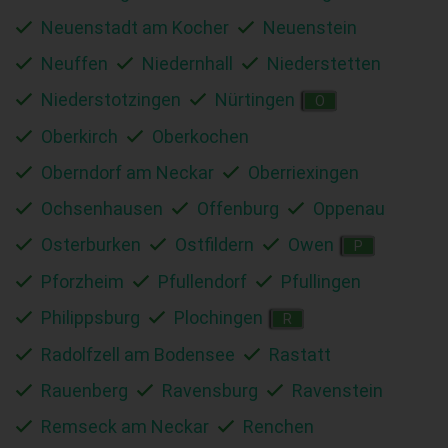
Neuenstadt am Kocher
Neuenstein
Neuffen
Niedernhall
Niederstetten
Niederstotzingen
Nürtingen
O
Oberkirch
Oberkochen
Oberndorf am Neckar
Oberriexingen
Ochsenhausen
Offenburg
Oppenau
Osterburken
Ostfildern
Owen
P
Pforzheim
Pfullendorf
Pfullingen
Philippsburg
Plochingen
R
Radolfzell am Bodensee
Rastatt
Rauenberg
Ravensburg
Ravenstein
Remseck am Neckar
Renchen