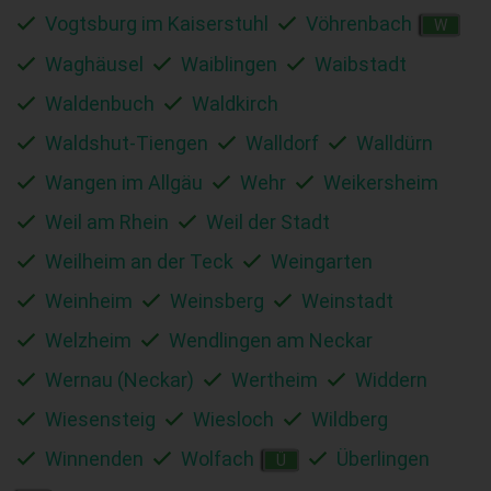
Vogtsburg im Kaiserstuhl
Vöhrenbach
W
Waghäusel
Waiblingen
Waibstadt
Waldenbuch
Waldkirch
Waldshut-Tiengen
Walldorf
Walldürn
Wangen im Allgäu
Wehr
Weikersheim
Weil am Rhein
Weil der Stadt
Weilheim an der Teck
Weingarten
Weinheim
Weinsberg
Weinstadt
Welzheim
Wendlingen am Neckar
Wernau (Neckar)
Wertheim
Widdern
Wiesensteig
Wiesloch
Wildberg
Winnenden
Wolfach
Überlingen
Ü