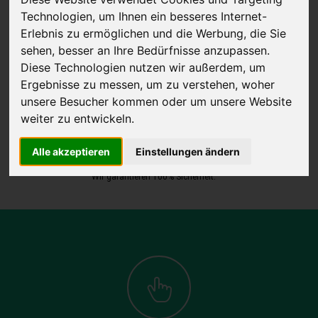
Technologien, um Ihnen ein besseres Internet-
Erlebnis zu ermöglichen und die Werbung, die Sie
sehen, besser an Ihre Bedürfnisse anzupassen.
Diese Technologien nutzen wir außerdem, um
JETZT KOSTENLOSE BEWERTUNG
Ergebnisse zu messen, um zu verstehen, woher
unsere Besucher kommen oder um unsere Website
weiter zu entwickeln.
Kostenloses Angebot
für den Ankauf Ihres Autos inklusive der
Abholung, auf Wunsch sofort Geld. Ihre Daten werden nicht mit Dritten
Alle akzeptieren
Einstellungen ändern
geteilt.
Wir garantieren 100% Sicherheit.