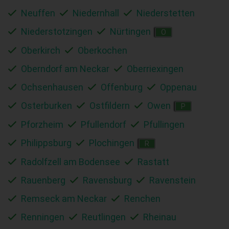
Neuffen
Niedernhall
Niederstetten
Niederstotzingen
Nürtingen
O
Oberkirch
Oberkochen
Oberndorf am Neckar
Oberriexingen
Ochsenhausen
Offenburg
Oppenau
Osterburken
Ostfildern
Owen
P
Pforzheim
Pfullendorf
Pfullingen
Philippsburg
Plochingen
R
Radolfzell am Bodensee
Rastatt
Rauenberg
Ravensburg
Ravenstein
Remseck am Neckar
Renchen
Renningen
Reutlingen
Rheinau