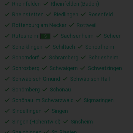
Rheinfelden
Rheinfelden (Baden)
Rheinstetten
Riedlingen
Rosenfeld
Rottenburg am Neckar
Rottweil
Rutesheim
Sachsenheim
Scheer
S
Schelklingen
Schiltach
Schopfheim
Schorndorf
Schramberg
Schriesheim
Schrozberg
Schwaigern
Schwetzingen
Schwäbisch Gmünd
Schwäbisch Hall
Schömberg
Schönau
Schönau im Schwarzwald
Sigmaringen
Sindelfingen
Singen
Singen (Hohentwiel)
Sinsheim
Spaichingen
St. Blasien