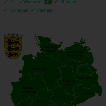
Zell im Wiesental
Öhringen
Ö
Östringen
Ötisheim