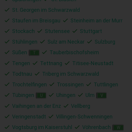
St. Georgen im Schwarzwald
Staufen im Breisgau
Steinheim an der Murr
Stockach
Stutensee
Stuttgart
Stühlingen
Sulz am Neckar
Sulzburg
Süßen
Tauberbischofsheim
T
Tengen
Tettnang
Titisee-Neustadt
Todtnau
Triberg im Schwarzwald
Trochtelfingen
Trossingen
Tuttlingen
Tübingen
Uhingen
Ulm
U
V
Vaihingen an der Enz
Vellberg
Veringenstadt
Villingen-Schwenningen
Vogtsburg im Kaiserstuhl
Vöhrenbach
W