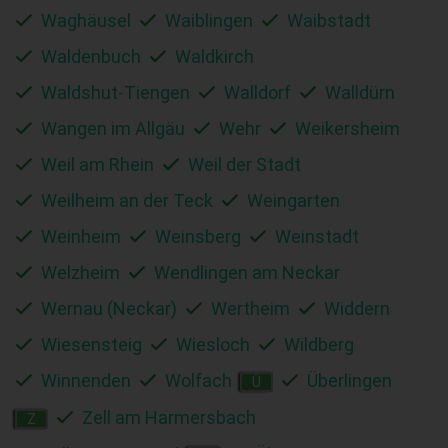
Waghäusel
Waiblingen
Waibstadt
Waldenbuch
Waldkirch
Waldshut-Tiengen
Walldorf
Walldürn
Wangen im Allgäu
Wehr
Weikersheim
Weil am Rhein
Weil der Stadt
Weilheim an der Teck
Weingarten
Weinheim
Weinsberg
Weinstadt
Welzheim
Wendlingen am Neckar
Wernau (Neckar)
Wertheim
Widdern
Wiesensteig
Wiesloch
Wildberg
Winnenden
Wolfach
Überlingen
Ü
Zell am Harmersbach
Z