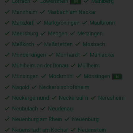
Lörrach
Löwenstein
Mahlberg
M
Mannheim
Marbach am Neckar
Markdorf
Markgröningen
Maulbronn
Meersburg
Mengen
Metzingen
Meßkirch
Meßstetten
Mosbach
Munderkingen
Murrhardt
Mühlacker
Mühlheim an der Donau
Müllheim
Münsingen
Möckmühl
Mössingen
N
Nagold
Neckarbischofsheim
Neckargemünd
Neckarsulm
Neresheim
Neubulach
Neudenau
Neuenburg am Rhein
Neuenbürg
Neuenstadt am Kocher
Neuenstein