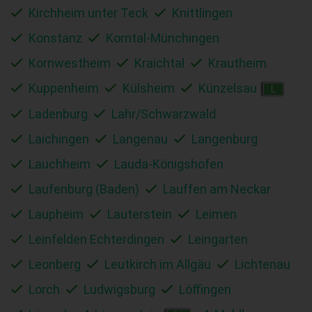
Kirchheim unter Teck
Knittlingen
Konstanz
Korntal-Münchingen
Kornwestheim
Kraichtal
Krautheim
Kuppenheim
Külsheim
Künzelsau
L
Ladenburg
Lahr/Schwarzwald
Laichingen
Langenau
Langenburg
Lauchheim
Lauda-Königshofen
Laufenburg (Baden)
Lauffen am Neckar
Laupheim
Lauterstein
Leimen
Leinfelden Echterdingen
Leingarten
Leonberg
Leutkirch im Allgäu
Lichtenau
Lorch
Ludwigsburg
Löffingen