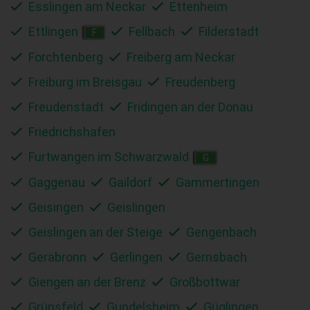
Esslingen am Neckar
Ettenheim
Ettlingen
Fellbach
Filderstadt
F
Forchtenberg
Freiberg am Neckar
Freiburg im Breisgau
Freudenberg
Freudenstadt
Fridingen an der Donau
Friedrichshafen
Furtwangen im Schwarzwald
G
Gaggenau
Gaildorf
Gammertingen
Geisingen
Geislingen
Geislingen an der Steige
Gengenbach
Gerabronn
Gerlingen
Gernsbach
Giengen an der Brenz
Großbottwar
Grünsfeld
Gundelsheim
Güglingen