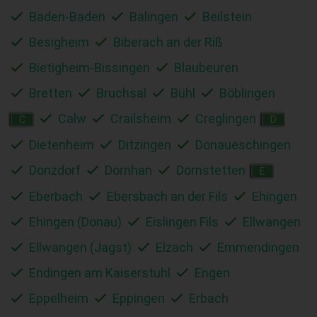
Baden-Baden
Balingen
Beilstein
Besigheim
Biberach an der Riß
Bietigheim-Bissingen
Blaubeuren
Bretten
Bruchsal
Bühl
Böblingen
Calw
Crailsheim
Creglingen
C
D
Dietenheim
Ditzingen
Donaueschingen
Donzdorf
Dornhan
Dornstetten
E
Eberbach
Ebersbach an der Fils
Ehingen
Ehingen (Donau)
Eislingen Fils
Ellwangen
Ellwangen (Jagst)
Elzach
Emmendingen
Endingen am Kaiserstuhl
Engen
Eppelheim
Eppingen
Erbach