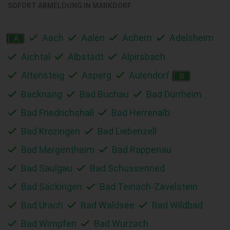
SOFORT ABMELDUNG IN
MARKDORF
Aach
Aalen
Achern
Adelsheim
A
Aichtal
Albstadt
Alpirsbach
Altensteig
Asperg
Aulendorf
B
Backnang
Bad Buchau
Bad Dürrheim
Bad Friedrichshall
Bad Herrenalb
Bad Krozingen
Bad Liebenzell
Bad Mergentheim
Bad Rappenau
Bad Saulgau
Bad Schussenried
Bad Säckingen
Bad Teinach-Zavelstein
Bad Urach
Bad Waldsee
Bad Wildbad
Bad Wimpfen
Bad Wurzach