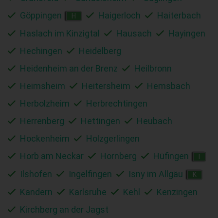
Göppingen
Haigerloch
Haiterbach
H
Haslach im Kinzigtal
Hausach
Hayingen
Hechingen
Heidelberg
Heidenheim an der Brenz
Heilbronn
Heimsheim
Heitersheim
Hemsbach
Herbolzheim
Herbrechtingen
Herrenberg
Hettingen
Heubach
Hockenheim
Holzgerlingen
Horb am Neckar
Hornberg
Hüfingen
I
Ilshofen
Ingelfingen
Isny im Allgäu
K
Kandern
Karlsruhe
Kehl
Kenzingen
Kirchberg an der Jagst