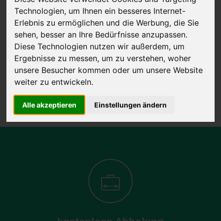
Technologien, um Ihnen ein besseres Internet-
Erlebnis zu ermöglichen und die Werbung, die Sie
sehen, besser an Ihre Bedürfnisse anzupassen.
JETZT KOSTENLOSE BEWERTUNG
Diese Technologien nutzen wir außerdem, um
Ergebnisse zu messen, um zu verstehen, woher
Kostenloses Angebot
für den Ankauf Ihres Autos inklusive der
unsere Besucher kommen oder um unsere Website
Abholung, auf Wunsch sofort Geld. Ihre Daten werden nicht mit Dritten
weiter zu entwickeln.
geteilt.
Wir garantieren 100% Sicherheit.
Alle akzeptieren
Einstellungen ändern